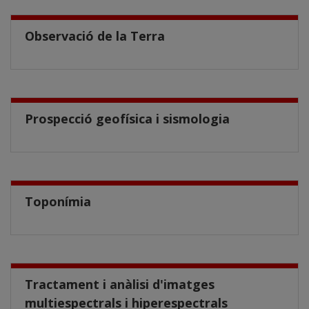
Observació de la Terra
Prospecció geofísica i sismologia
Toponímia
Tractament i anàlisi d'imatges
multiespectrals i hiperespectrals