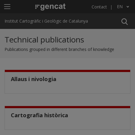
Skip to main content
Main menu ICGC
EN
Contact
List additional actions
Institut Cartogràfic i Geològic de Catalunya
Technical publications
Publications grouped in different branches of knowledge
Allaus i nivologia
Cartografia històrica