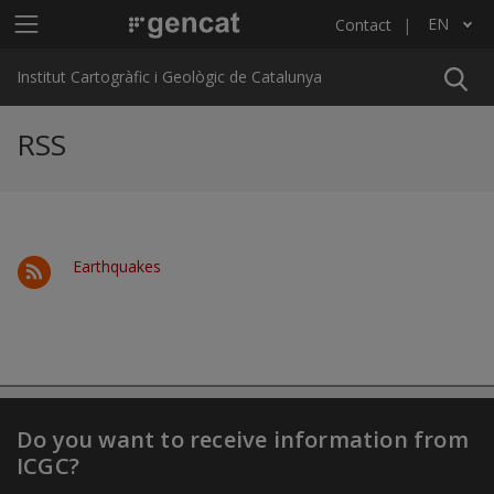
Skip to main content
Main menu ICGC
EN
Contact
List additional actions
Institut Cartogràfic i Geològic de Catalunya
RSS
Earthquakes
Do you want to receive information from
ICGC?