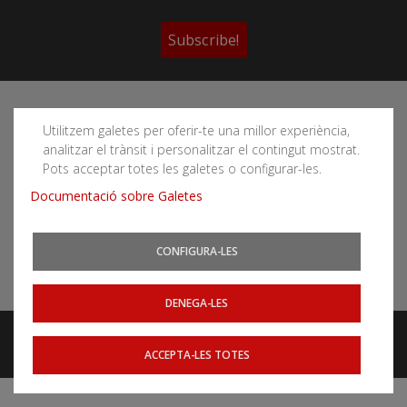
Subscribe!
Follow the Cartographic and Geological Institute of
Catalonia's social networks
Utilitzem galetes per oferir-te una millor experiència,
analitzar el trànsit i personalitzar el contingut mostrat.
Pots acceptar totes les galetes o configurar-les.
Documentació sobre Galetes
You can subscribe to RSS feeds
CONFIGURA-LES
News
|
Earthquakes
DENEGA-LES
Legal notice
Accessibility
Website map
Related websites
ACCEPTA-LES TOTES