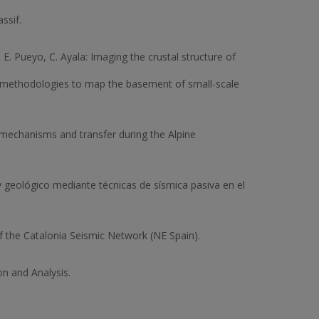
ssif.
 E. Pueyo, C. Ayala: Imaging the crustal structure of
se methodologies to map the basement of small-scale
n mechanisms and transfer during the Alpine
geológico mediante técnicas de sísmica pasiva en el
f the Catalonia Seismic Network (NE Spain).
n and Analysis.