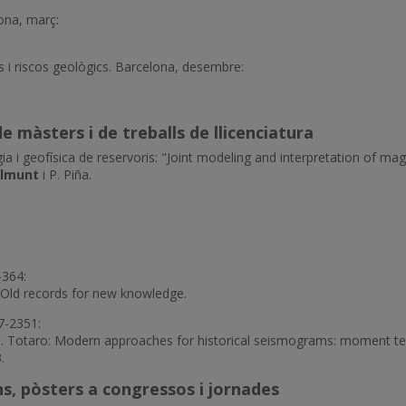
lona, març:
s i riscos geològics. Barcelona, desembre:
de màsters i de treballs de llicenciatura
a i geofísica de reservoris: "Joint modeling and interpretation of magn
llmunt
i P. Piña.
-364:
: Old records for new knowledge.
7-2351:
, C. Totaro: Modern approaches for historical seismograms: moment te
.
s, pòsters a congressos i jornades