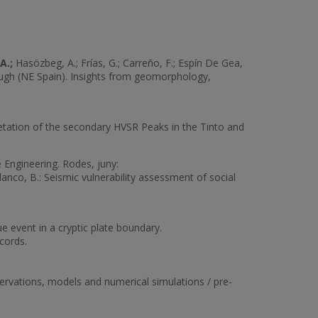
 A.;
Hasözbeg, A.; Frías, G.; Carreño, F.; Espín De Gea,
rough (NE Spain). Insights from geomorphology,
pretation of the secondary HVSR Peaks in the Tinto and
ngineering. Rodes, juny:
anco, B.: Seismic vulnerability assessment of social
e event in a cryptic plate boundary.
cords.
bservations, models and numerical simulations / pre-