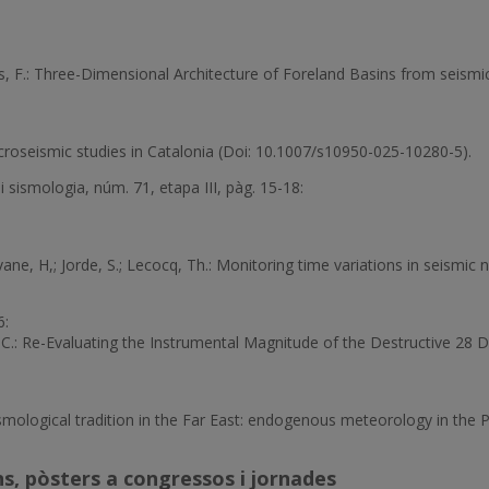
 F.: Three-Dimensional Architecture of Foreland Basins from seismic 
roseismic studies in Catalonia (Doi: 10.1007/s10950-025-10280-5).
 sismologia, núm. 71, etapa III, pàg. 15-18:
ane, H,; Jorde, S.; Lecocq, Th.: Monitoring time variations in seismi
6:
o, C.: Re-Evaluating the Instrumental Magnitude of the Destructive 2
smological tradition in the Far East: endogenous meteorology in the P
s, pòsters a congressos i jornades