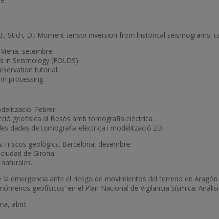
e:
.; Stich, D.: Moment tensor inversion from historical seismograms: ca
 Viena, setembre:
s in Seismology (FOLDS).
servation tutorial.
m processing.
delització. Febrer:
ió geofísica al Besòs amb tomografia elèctrica.
les dades de tomografia elèctrica i modelització 2D.
s i riscos geològics. Barcelona, desembre:
ciudad de Girona.
 naturales.
 de la emergencia ante el riesgo de movimientos del terreno en Aragón
fenómenos geofísicos' en el Plan Nacional de Vigilancia Sísmica. Análi
na, abril: