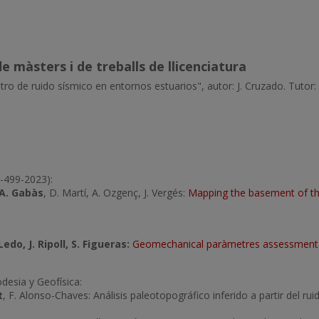
de màsters i de treballs de llicenciatura
istro de ruido sísmico en entornos estuarios", autor: J. Cruzado. Tutor:
4-499-2023):
 A. Gabàs
, D. Martí, A. Ozgenç, J. Vergés:
Mapping the basement of th
do, J. Ripoll, S. Figueras:
Geomechanical paràmetres assessment a
esia y Geofísica:
t
, F. Alonso-Chaves: Análisis paleotopográfico inferido a partir del ru