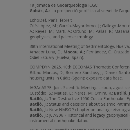
1a Jornada de Geoarqueologia ICGC:
Gabàs, A.:
La prospecció geofísica al servei de l'arqu
LithoDef. París, febrer:
Ollé-López, M.; García-Mayordomo, J.; Gallego-Montoya
A.; Reyes, M.; Martí, A.; Ortuño, M.; Pallàs, R.; Mas
geophysics, and paleoseismology.
38th International Meeting of Sedimentology. Huelva,
Amador Luna, D.;
Macau, A.;
Fernández, C.; Cruzado 
Odiel Estuary (Huelva, Spain).
COMPDYN 2025. 10th ECCOMAS Thematic Conference o
Bilbao-Marcos, D.; Romero-Sánchez, J.; Dianez-Santos, 
housing units in Cádiz (Spain): exposire data base.
IAGA/IASPEI Joint Scientific Meeting. Lisboa, agost-
Custódio, S.; Matias, L.; Neres, M.; Omira, R.;
Batlló, J
Batlló, J.:
The Destructive 1950 Cusco Earthquake: Ep
Batlló, J.:
Status and decisions about Seismic Patrimo
Batlló, J.:
New NMSOP chapter on analog seismogram 
Batlló, J.:
J07/S06 «Historical and legacy geophysical 
instrumental earthquake data».