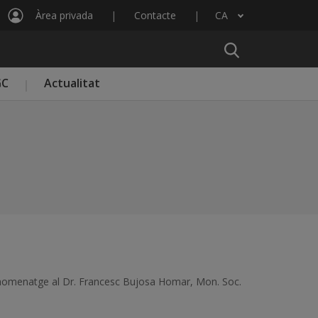
Àrea privada
Contacte
CA
Llista les accions addicionals
GC
Actualitat
Llibre homenatge al Dr. Francesc Bujosa Homar, Mon. Soc.