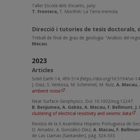
Taller Escola dels Encants, juny:
T. Frontera,
T. Monfret: La Terra tremola.
Direcció i tutories de tesis doctorals, 
Treball de final de grau de geologia: "Análisis del reg
Macau
.
2023
Articles
Solid Earth 14, 499-514 (https://doi.org/10.5194/se-1
J. Diaz, S. Ventosa, M. Schimmel, M. Ruíz,
A. Macau,
ambient noise
.
Near Surface Geophysics. Doi: 10.1002/nsg.12247:
B. Benjumea, A. Gabàs, A. Macau, F. Bellmunt, J. Le
clustering of electrical resistivity and seismic data
.
Revista de la X Asamblea Hispano Portuguesa de Geod
D. Amador, A. González-Díez,
A. Macau, F. Bellmun
de Las Llamas (Santander), pàg. 324-333.