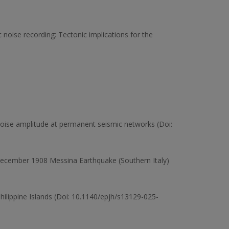
noise recording: Tectonic implications for the
c noise amplitude at permanent seismic networks (Doi:
8 December 1908 Messina Earthquake (Southern Italy)
hilippine Islands (Doi: 10.1140/epjh/s13129-025-