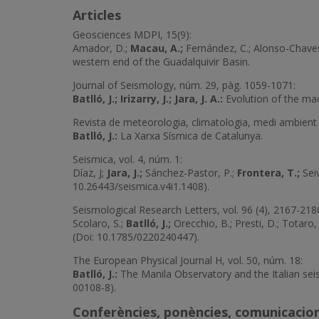
Articles
Geosciences MDPI, 15(9):
Amador, D.;
Macau, A.;
Fernández, C.; Alonso-Chaves,
western end of the Guadalquivir Basin.
Journal of Seismology, núm. 29, pàg. 1059-1071:
Batlló, J.; Irizarry, J.; Jara, J. A.:
Evolution of the mac
Revista de meteorologia, climatologia, medi ambient i
Batlló, J.:
La Xarxa Sísmica de Catalunya.
Seismica, vol. 4, núm. 1:
Díaz, J;
Jara, J.;
Sánchez-Pastor, P.;
Frontera, T.;
Seiv
10.26443/seismica.v4i1.1408).
Seismological Research Letters, vol. 96 (4), 2167-218
Scolaro, S.;
Batlló, J.;
Orecchio, B.; Presti, D.; Totar
(Doi: 10.1785/0220240447).
The European Physical Journal H, vol. 50, núm. 18:
Batlló, J.:
The Manila Observatory and the Italian sei
00108-8).
Conferències, ponències, comunicacion