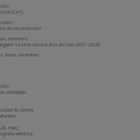
mbre:
 (SISMOCAT).
ctubre:
m del terratrèmols?
 Son, setembre:
rgalef: La sèrie sísmica d’Os de Civís (2021-2024).
s. Viena, setembre:
embre:
nes sísmiques.
ciudad de Girona.
aturales.
 UB, març:
grafia eléctrica.