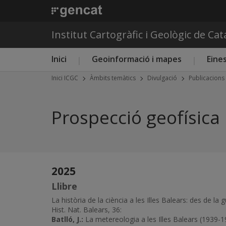
Institut Cartogràfic i Geològic de Ca
Menú principal ICGC
Inici
Geoinformació i mapes
Eines
Inici ICGC
Àmbits temàtics
Divulgació
Publicacions
Prospecció geofísica 
2025
Llibre
La història de la ciència a les Illes Balears: des de la
Hist. Nat. Balears, 36:
Batlló, J.:
La metereologia a les Illes Balears (1939-19