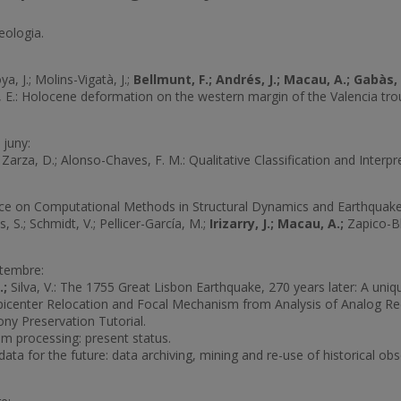
eologia.
, J.; Molins-Vigatà, J.;
Bellmunt, F.; Andrés, J.; Macau, A.; Gabàs,
ana, E.: Holocene deformation on the western margin of the Valencia t
 juny:
Zarza, D.; Alonso-Chaves, F. M.: Qualitative Classification and Inter
n Computational Methods in Structural Dynamics and Earthquake E
S.; Schmidt, V.; Pellicer-García, M.;
Irizarry, J.; Macau, A.;
Zapico-Bl
setembre:
.;
Silva, V.: The 1755 Great Lisbon Earthquake, 270 years later: A uniqu
icenter Relocation and Focal Mechanism from Analysis of Analog Re
ny Preservation Tutorial.
processing: present status.
data for the future: data archiving, mining and re-use of historical o