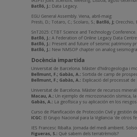
IASPEI Joint Scientific Meeting. Lisboa, agost-setembr
Batlló, J.:
Data Legacy.
EGU General Assembly. Viena, abril-maig:
Presti, D.; Totaro, C.; Scolaro, S.;
Batlló, J;
Orecchio, B
SnT2025: CTBT Science and Technology Conference.
Batlló, J.:
A Federation of Online Legacy Data Centre
Batlló, J.:
Present and future of seismic patrimony pre
Batlló, J.:
New NMSOP chapter on analog seismogra
Docència impartida
Universitat de Barcelona. Màster d'hidrogeologia i mo
Bellmunt, F.; Gabàs, A.:
Sortida de camp de prospecc
Bellmunt, F.; Gabàs, A.:
Explicació del processat de 
Universitat de Barcelona. Màster de recursos mineral
Macau, A.:
Un ejemplo de microzonación sísmica, la 
Gabàs, A.:
La geofísica y su aplicación en los riesgos
Curso de Planificación de Protección Civil y gestión
ICGC:
El Grupo Nacional para la Vigilancia 'de otros 
IES Francesc Ribalta. Jornada del medi ambient. Solso
Figueras, S.:
Què sabem dels terratrèmols?