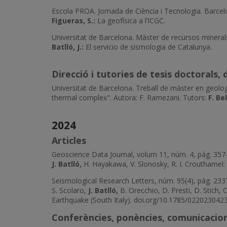
Escola PROA. Jornada de Ciència i Tecnologia. Barce
Figueras, S.:
La geofísica a l’ICGC.
Universitat de Barcelona. Màster de recursos mineral
Batlló, J.:
El servicio de sismologia de Catalunya.
Direcció i tutories de tesis doctorals, 
Universitat de Barcelona. Treball de màster en geologi
thermal complex". Autora: F. Ramezani. Tutors:
F. Be
2024
Articles
Geoscience Data Journal, volum 11, núm. 4, pàg. 357
J. Batlló,
H. Hayakawa, V. Slonosky, R. I. Crouthamel
Seismological Research Letters, núm. 95(4), pàg. 233
S. Scolaro,
J. Batlló,
B. Orecchio, D. Presti, D. Stich
Earthquake (South Italy). doi.org/10.1785/0220230423
Conferències, ponències, comunicacion