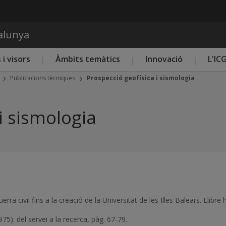
Vés al contingut
talunya
 i visors
Àmbits temàtics
Innovació
L'IC
Publicacions tècniques
Prospecció geofísica i sismologia
i sismologia
 guerra civil fins a la creació de la Universitat de les Illes Balears. 
75): del servei a la recerca, pàg. 67-79.