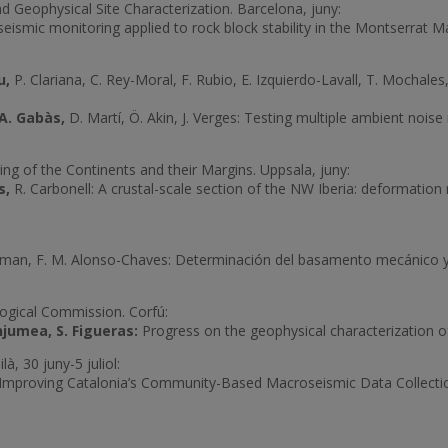
d Geophysical Site Characterization. Barcelona, juny:
seismic monitoring applied to rock block stability in the Montserrat Ma
u,
P. Clariana, C. Rey-Moral, F. Rubio, E. Izquierdo-Lavall, T. Mochales,
A. Gabàs,
D. Martí, Ö. Akin, J. Verges: Testing multiple ambient noi
ng of the Continents and their Margins. Uppsala, juny:
s,
R. Carbonell: A crustal-scale section of the NW Iberia: deformatio
man, F. M. Alonso-Chaves: Determinación del basamento mecánico y 
.
ogical Commission. Corfú:
njumea, S. Figueras:
Progress on the geophysical characterization o
, 30 juny-5 juliol:
Improving Catalonia’s Community-Based Macroseismic Data Collectio