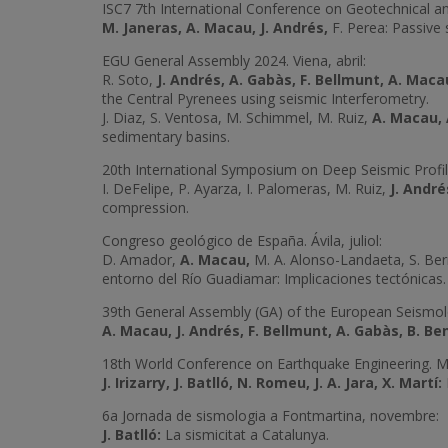
ISC7 7th International Conference on Geotechnical an
M. Janeras, A. Macau, J. Andrés,
F. Perea: Passive 
EGU General Assembly 2024. Viena, abril:
R. Soto,
J. Andrés, A. Gabàs, F. Bellmunt, A. Maca
the Central Pyrenees using seismic Interferometry.
J. Diaz, S. Ventosa, M. Schimmel, M. Ruiz,
A. Macau, 
sedimentary basins.
20th International Symposium on Deep Seismic Profili
I. DeFelipe, P. Ayarza, I. Palomeras, M. Ruiz,
J. André
compression.
Congreso geológico de España. Ávila, juliol:
D. Amador,
A. Macau,
M. A. Alonso-Landaeta, S. Ber
entorno del Río Guadiamar: Implicaciones tectónicas
39th General Assembly (GA) of the European Seismol
A. Macau, J. Andrés, F. Bellmunt, A. Gabàs, B. Be
18th World Conference on Earthquake Engineering. Milà
J. Irizarry, J. Batlló, N. Romeu, J. A. Jara, X. Martí:
6a Jornada de sismologia a Fontmartina, novembre:
J. Batlló:
La sismicitat a Catalunya.