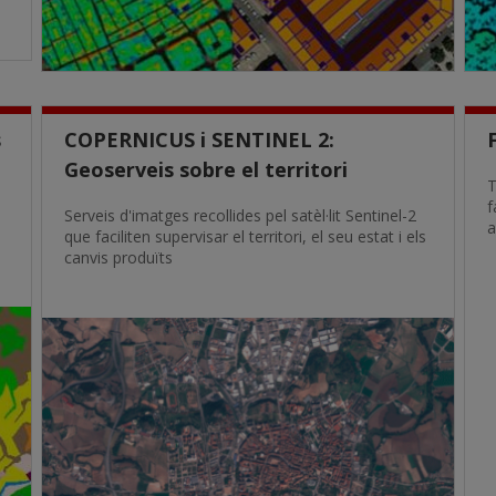
s
COPERNICUS i SENTINEL 2:
Geoserveis sobre el territori
T
f
Serveis d'imatges recollides pel satèl·lit Sentinel-2
a
que faciliten supervisar el territori, el seu estat i els
canvis produïts