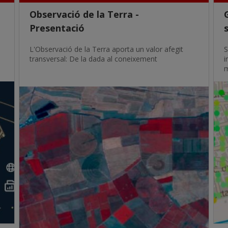
Observació de la Terra -
Presentació
L'Observació de la Terra aporta un valor afegit
S
transversal: De la dada al coneixement
i
m