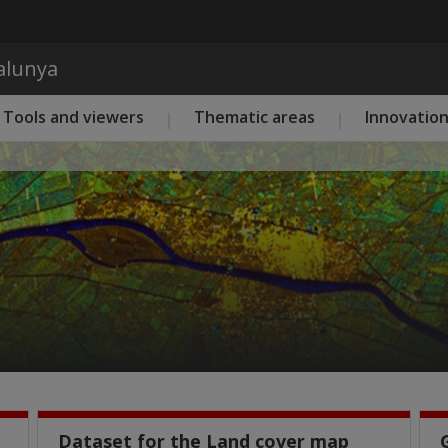
Skip to main content
talunya
Tools and viewers
Thematic areas
Innovatio
Dataset for the Land cover map