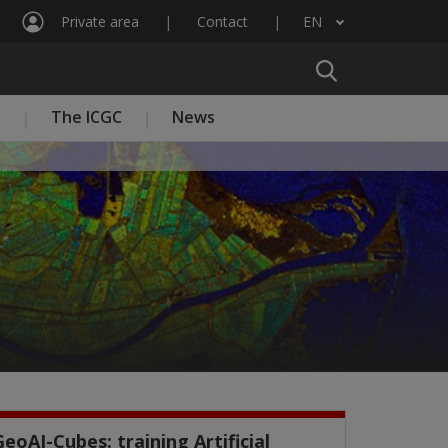
Private area
Contact
EN
List additional actions
n
The ICGC
News
GeoAI-Cubes: training Artificial