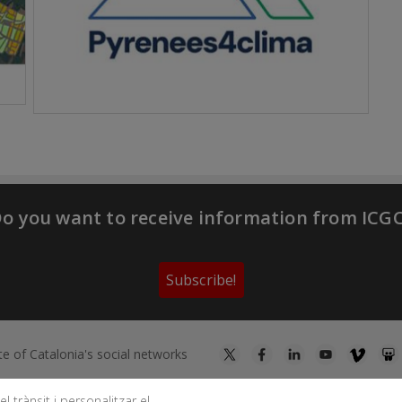
o you want to receive information from ICG
Subscribe!
te of Catalonia's social networks
l trànsit i personalitzar el