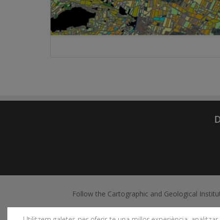
D
Follow the Cartographic and Geological Institu
Utilitzem galetes per oferir-te una millor experiència, analitzar e