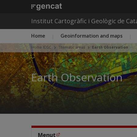
Institut Cartogràfic i Geològic de Ca
Main menu ICGC
Home
Geoinformation and maps
Home ICGC
Thematic areas
Earth Observation
Earth Observation
Menut