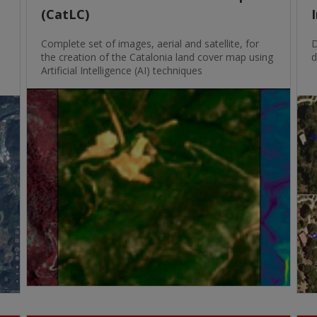
(CatLC)
Complete set of images, aerial and satellite, for
D
the creation of the Catalonia land cover map using
d
Artificial Intelligence (AI) techniques