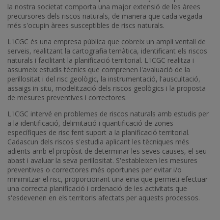
la nostra societat comporta una major extensió de les àrees
precursores dels riscos naturals, de manera que cada vegada
més s'ocupin àrees susceptibles de riscs naturals.
L'ICGC és una empresa pública que cobreix un ampli ventall de
serveis, realitzant la cartografia temàtica, identificant els riscos
naturals i facilitant la planificació territorial. L'ICGC realitza i
assumeix estudis tècnics que comprenen l'avaluació de la
perillositat i del risc geològic, la instrumentació, l'auscultació,
assaigs in situ, modelització dels riscos geològics i la proposta
de mesures preventives i correctores.
L'ICGC intervé en problemes de riscos naturals amb estudis per
a la identificació, delimitació i quantificació de zones
específiques de risc fent suport a la planificació territorial.
Cadascun dels riscos s'estudia aplicant les tècniques més
adients amb el propòsit de determinar les seves causes, el seu
abast i avaluar la seva perillositat. S'estableixen les mesures
preventives o correctores més oportunes per evitar i/o
minimitzar el risc, proporcionant una eina que permeti efectuar
una correcta planificació i ordenació de les activitats que
s'esdevenen en els territoris afectats per aquests processos.