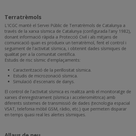
Terratrèmols
L'ICGC manté el Servei Públic de Terratrèmols de Catalunya a
través de la xarxa sísmica de Catalunya (configurada l'any 1982),
donant informació ràpida a Protecció Civil i als mitjans de
comunicació quan es produeix un terratrèmol, fent el control i
seguiment de l'activitat sísmica, i obtenint dades sísmiques de
qualitat per a la comunitat científica.
Estudis de risc sísmic d'emplaçaments:
Caracterització de la perillositat sísmica.
Estudis de microzonació sísmica.
Simulació d'escenaris de danys.
El control de l'activitat sísmica es realitza amb el monitoratge de
xarxes d'enregistrament (sísmica i acceleromètrica) amb
diferents sistemes de transmissió de dades (tecnologia espacial
VSAT, telefonia mòbil GSM, ràdio, etc.) que permeten disparar
en temps quasi real les alertes sísmiques.
Allaus de neu