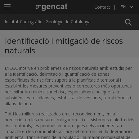
Skip to main content
Main menu ICGC
EN
Contact
List additional actions
Institut Cartogràfic i Geològic de Catalunya
Identificació i mitigació de riscos
naturals
L'ICGC intervé en problemes de riscos naturals amb estudis per
a la identificació, delimitació i quantificació de zones
específiques de risc fent suport a la planificació territorial i
establint les mesures preventives o correctores més oportunes
per evitar i/o minimitzar el risc, especialment pel que fa a
subsidències o col·lapses, estabilitat de vessants, terratrèmols i
allaus de neu.
Tot i les millores realitzades en el reconeixement, en la
predicció, en les mesures mitigadores i els sistemes d'alerta dels
riscs naturals, les pèrdues econòmiques i els accidents fan
impacte en les comunitats al llarg del territori i en la degradació
ambiental. L'increment de la població i la major complexitat de