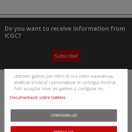
Do you want to receive information from
ICGC?
Subscribe!
Utilitzem galetes per oferir-te una millor experiència,
Follow the Cartographic and Geological Institute of
analitzar el trànsit i personalitzar el contingut mostrat.
Catalonia's social networks
Pots acceptar totes les galetes o configurar-les.
Documentació sobre Galetes
CONFIGURA-LES
You can subscribe to RSS feeds
News
|
Earthquakes