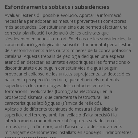
Esfondraments sobtats i subsidències
Avaluar l'extensió i possible evolució. Aportar la informació
necessària per adoptar les mesures preventives i correctores
més adequades. Constituir una eina que permeti efectuar una
correcta planificació i ordenació de les activitats que
s'esdevenen en aquest territori. En el cas de les subsidències, la
caracterització geològica del subsol és fonamental per a l'estudi
dels esfondraments a les ciutats mineres de la conca potàssica
catalana. Aquests treballs de geologia dediquen una especial
atenció en detectar les unitats evaporítiques i les formacions o
discontinuïtats que puguin constituir vies d'aigua i puguin
provocar el col·lapse de les unitats suprajacents. La detecció es
basa en la prospecció elèctrica, que defineix els materials
superficials i les morfologies dels contactes entre les
formacions involucrades (tomografia elèctrica), i en la
prospecció sísmica, que caracteritza l'estructura i les
característiques litològiques (sísmica de reflexió).
Aplicació de diferents tècniques de mesura i d'anàlisi: a la
superfície del terreny, amb l'anivellació d'alta precisió i la
interferometria radar diferencial (captures seriades en els
temps), etc.; i a l'interior, amb l'auscultació dels moviments
mitjançant extensòmetres instal·lats en sondeigs i inclinòmetres,