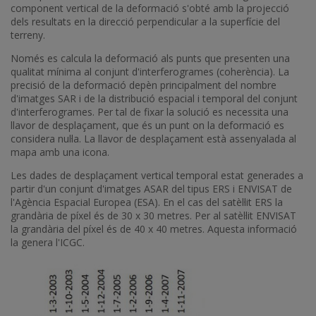
component vertical de la deformació s'obté amb la projecció
dels resultats en la direcció perpendicular a la superfície del
terreny.
Només es calcula la deformació als punts que presenten una
qualitat mínima al conjunt d'interferogrames (coherència). La
precisió de la deformació depèn principalment del nombre
d'imatges SAR i de la distribució espacial i temporal del conjunt
d'interferogrames. Per tal de fixar la solució es necessita una
llavor de desplaçament, que és un punt on la deformació es
considera nul·la. La llavor de desplaçament està assenyalada al
mapa amb una icona.
Les dades de desplaçament vertical temporal estat generades a
partir d'un conjunt d'imatges ASAR del tipus ERS i ENVISAT de
l'Agència Espacial Europea (ESA). En el cas del satèl·lit ERS la
grandària de píxel és de 30 x 30 metres. Per al satèl·lit ENVISAT
la grandària del píxel és de 40 x 40 metres. Aquesta informació
la genera l'ICGC.