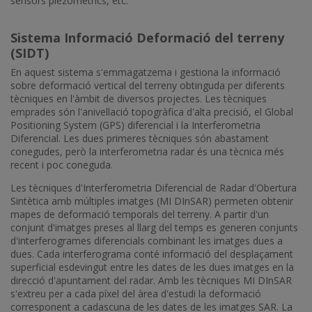
sensors piezomètrics, etc.
Sistema Informació Deformació del terreny
(SIDT)
En aquest sistema s'emmagatzema i gestiona la informació
sobre deformació vertical del terreny obtinguda per diferents
tècniques en l'àmbit de diversos projectes. Les tècniques
emprades són l'anivellació topogràfica d'alta precisió, el Global
Positioning System (GPS) diferencial i la Interferometria
Diferencial. Les dues primeres tècniques són abastament
conegudes, però la interferometria radar és una tècnica més
recent i poc coneguda.
Les tècniques d'Interferometria Diferencial de Radar d'Obertura
Sintètica amb múltiples imatges (MI DInSAR) permeten obtenir
mapes de deformació temporals del terreny. A partir d'un
conjunt d'imatges preses al llarg del temps es generen conjunts
d'interferogrames diferencials combinant les imatges dues a
dues. Cada interferograma conté informació del desplaçament
superficial esdevingut entre les dates de les dues imatges en la
direcció d'apuntament del radar. Amb les tècniques MI DInSAR
s'extreu per a cada píxel del àrea d'estudi la deformació
corresponent a cadascuna de les dates de les imatges SAR. La