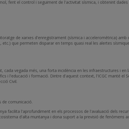
, fent el control i seguiment de l'activitat sísmica, i obtenint dades 
monitoratge de xarxes d'enregistrament (sísmica i acceleromètrica) amb
, etc.) que permeten disparar en temps quasi real les alertes sísmique
tant, cada vegada més, una forta incidència en les infraestructures i en
cífics i l'educació i formació. Dintre d'aquest context, l'ICGC manté el 
ció Civil.
es de comunicació.
 facilita l'aprofundiment en els processos de l'avaluació dels recurs
cosistema d'alta muntanya i dona suport a la previsió de fenòmens adv