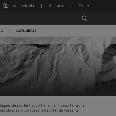
Àrea privada
Contacte
CA
Llista les accions addicionals
GC
Actualitat
ues de risc fent suport a la planificació territorial i
bsidències o col·lapses, estabilitat de vessants,