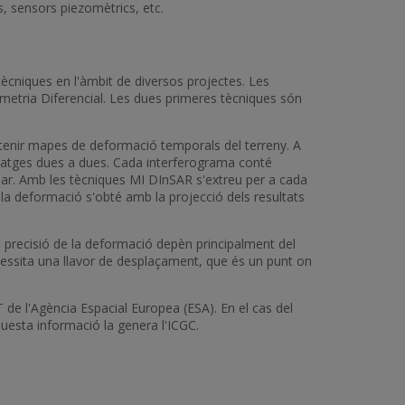
s, sensors piezomètrics, etc.
ècniques en l'àmbit de diversos projectes. Les
rometria Diferencial. Les dues primeres tècniques són
tenir mapes de deformació temporals del terreny. A
imatges dues a dues. Cada interferograma conté
dar. Amb les tècniques MI DInSAR s'extreu per a cada
la deformació s'obté amb la projecció dels resultats
 precisió de la deformació depèn principalment del
ecessita una llavor de desplaçament, que és un punt on
de l'Agència Espacial Europea (ESA). En el cas del
Aquesta informació la genera l'ICGC.