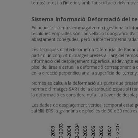
temps), etc.; i a l'interior, amb l'auscultació dels mo
Sistema Informació Deformació del te
En aquest sistema s'emmagatzema i gestiona la inform
tècniques emprades són l'anivellació topogràfica d'alt
abastament conegudes, però la interferometria radar
Les tècniques d'Interferometria Diferencial de Rada
partir d'un conjunt d'imatges preses al llarg del te
informació del desplaçament superficial esdevingut e
píxel del àrea d'estudi la deformació corresponent a
en la direcció perpendicular a la superfície del terreny.
Només es calcula la deformació als punts que present
nombre d'imatges SAR i de la distribució espacial i te
la deformació es considera nul·la. La llavor de desp
Les dades de desplaçament vertical temporal estat ge
satèl·lit ERS la grandària de píxel és de 30 x 30 metre