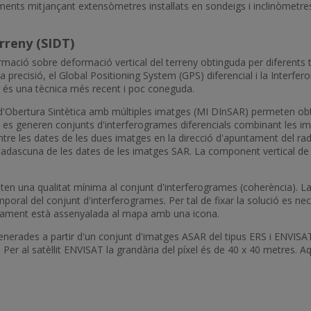
viments mitjançant extensòmetres instal·lats en sondeigs i inclinòmetre
rreny (SIDT)
ació sobre deformació vertical del terreny obtinguda per diferents t
a precisió, el Global Positioning System (GPS) diferencial i la Interfe
 és una tècnica més recent i poc coneguda.
r d'Obertura Sintètica amb múltiples imatges (MI DInSAR) permeten ob
mps es generen conjunts d'interferogrames diferencials combinant les 
ntre les dates de les dues imatges en la direcció d'apuntament del ra
 cadascuna de les dates de les imatges SAR. La component vertical de 
en una qualitat mínima al conjunt d'interferogrames (coherència). La
mporal del conjunt d'interferogrames. Per tal de fixar la solució es n
laçament està assenyalada al mapa amb una icona.
nerades a partir d'un conjunt d'imatges ASAR del tipus ERS i ENVISAT 
s. Per al satèl·lit ENVISAT la grandària del píxel és de 40 x 40 metres. 