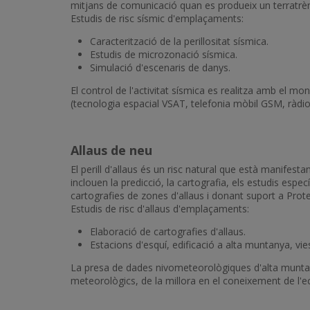
mitjans de comunicació quan es produeix un terratrèmol
Estudis de risc sísmic d'emplaçaments:
Caracterització de la perillositat sísmica.
Estudis de microzonació sísmica.
Simulació d'escenaris de danys.
El control de l'activitat sísmica es realitza amb el 
(tecnologia espacial VSAT, telefonia mòbil GSM, ràdio
Allaus de neu
El perill d'allaus és un risc natural que està manifes
inclouen la predicció, la cartografia, els estudis espe
cartografies de zones d'allaus i donant suport a Protec
Estudis de risc d'allaus d'emplaçaments:
Elaboració de cartografies d'allaus.
Estacions d'esquí, edificació a alta muntanya, vi
La presa de dades nivometeorològiques d'alta muntanya
meteorològics, de la millora en el coneixement de l'e