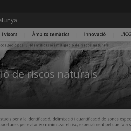
Vés al contingut
talunya
 i visors
Àmbits temàtics
Innovació
L'IC
scos geològics
Identificació i mitigació de riscos naturals
ció de riscos naturals
is per a la identificació, delimitació i quantificació de zones específiq
ortunes per evitar i/o minimitzar el risc, especialment pel que fa a su