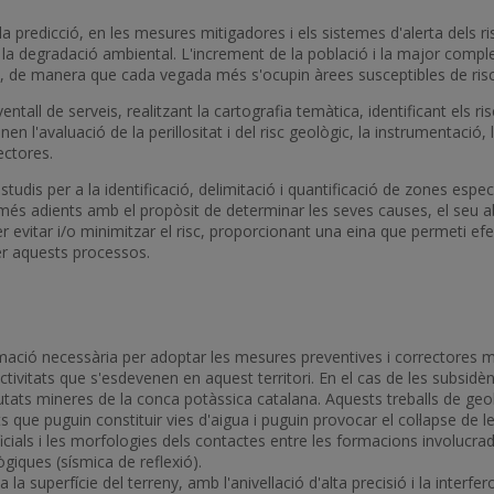
 la predicció, en les mesures mitigadores i els sistemes d'alerta dels 
 en la degradació ambiental. L'increment de la població i la major com
ls, de manera que cada vegada més s'ocupin àrees susceptibles de risc
l de serveis, realitzant la cartografia temàtica, identificant els riscos 
 l'avaluació de la perillositat i del risc geològic, la instrumentació, l
ectores.
is per a la identificació, delimitació i quantificació de zones específi
més adients amb el propòsit de determinar les seves causes, el seu abas
vitar i/o minimitzar el risc, proporcionant una eina que permeti efec
per aquests processos.
formació necessària per adoptar les mesures preventives i correctores
ctivitats que s'esdevenen en aquest territori. En el cas de les subsidèn
utats mineres de la conca potàssica catalana. Aquests treballs de geo
s que puguin constituir vies d'aigua i puguin provocar el col·lapse de 
icials i les morfologies dels contactes entre les formacions involucrad
lògiques (sísmica de reflexió).
a la superfície del terreny, amb l'anivellació d'alta precisió i la interf