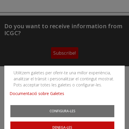
Do you want to receive information from
ICGC?
Subscribe!
Utilitzem galetes per oferir-te una millor experiència,
Follow the Cartographic and Geological Institute of
analitzar el trànsit i personalitzar el contingut mostrat.
Catalonia's social networks
Pots acceptar totes les galetes o configurar-les.
Documentació sobre Galetes
CONFIGURA-LES
You can subscribe to RSS feeds
News
|
Earthquakes
DENEGA-LES