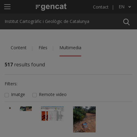
Skip to main content
Main menu ICGC
EN
Contact
List additional actions
Institut Cartogràfic i Geològic de Catalunya
Content
Files
Multimedia
517
results found
Filters:
Imatge
Remote video
Imatge
Imatge
Imatge
Imatge