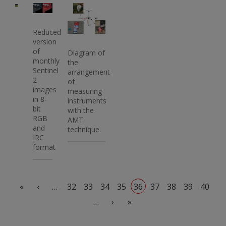
Imatge
Imatge
Imatge
Reduced
version
of
Diagram of
monthly
the
Sentinel
arrangement
2
of
images
measuring
in 8-
instruments
bit
with the
RGB
AMT
and
technique.
IRC
format
Pagination
First page
Previous page
«
‹
…
32
33
34
35
36
37
38
39
40
Next page
Last page
…
›
»