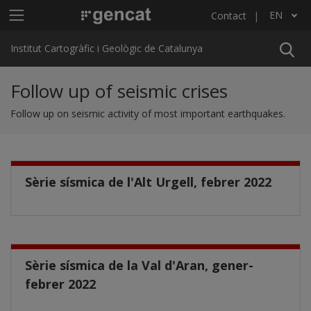
Skip to main content
Main menu ICGC
EN
Contact
List additional actions
Institut Cartogràfic i Geològic de Catalunya
Follow up of seismic crises
Follow up on seismic activity of most important earthquakes.
Sèrie sísmica de l'Alt Urgell, febrer 2022
Sèrie sísmica de la Val d'Aran, gener-
febrer 2022