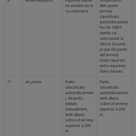
8
Model keypoints
Aquesta classe
Simplificació
no existeix en la
dels punts
1a cobertura.
terreny
classificats
automàticament.
Per fer l'MDT,
també cal
seleccionar la
classe
Ground
,
ja que els punts
del terreny
estan repartits
entre aquestes
dues classes.
11
Air points
Punts
Punts
classificats
classificats
automàticament
automàticament,
i, després,
amb altura
editats
sobre el terreny
manualment,
superior a 200
amb altura
m.
sobre el terreny
superior a 200
m.