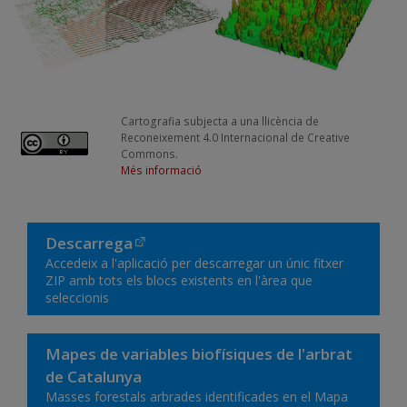
Cartografia subjecta a una llicència de
Reconeixement 4.0 Internacional de Creative
Commons.
Més informació
Descarrega
Accedeix a l'aplicació per descarregar un únic fitxer
ZIP amb tots els blocs existents en l'àrea que
seleccionis
Mapes de variables biofísiques de l'arbrat
de Catalunya
Masses forestals arbrades identificades en el Mapa