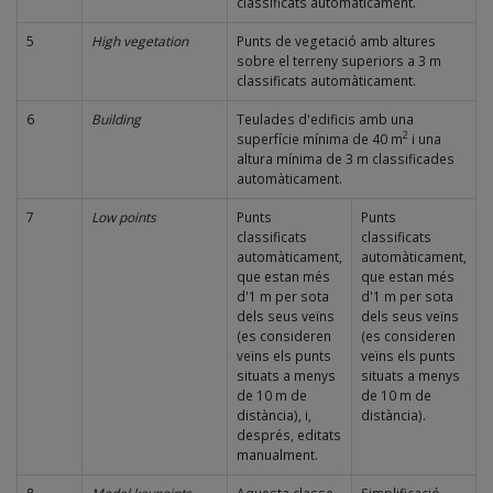
classificats automàticament.
5
High vegetation
Punts de vegetació amb altures
sobre el terreny superiors a 3 m
classificats automàticament.
6
Building
Teulades d'edificis amb una
2
superfície mínima de 40 m
i una
altura mínima de 3 m classificades
automàticament.
7
Low points
Punts
Punts
classificats
classificats
automàticament,
automàticament,
que estan més
que estan més
d'1 m per sota
d'1 m per sota
dels seus veïns
dels seus veïns
(es consideren
(es consideren
veïns els punts
veïns els punts
situats a menys
situats a menys
de 10 m de
de 10 m de
distància), i,
distància).
després, editats
manualment.