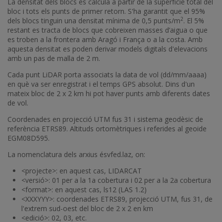
La densitat dels blocs es calcula a partir de la superfície total del
bloc i tots els punts de primer retorn. S'ha garantit que el 95%
2
dels blocs tinguin una densitat mínima de 0,5 punts/m
. El 5%
restant es tracta de blocs que cobreixen masses d’aigua o que
es troben a la frontera amb Aragó i França o a la costa. Amb
aquesta densitat es poden derivar models digitals d'elevacions
amb un pas de malla de 2 m.
Cada punt LiDAR porta associats la data de vol (dd/mm/aaaa)
en què va ser enregistrat i el temps GPS absolut. Dins d'un
mateix bloc de 2 x 2 km hi pot haver punts amb diferents dates
de vol.
Coordenades en projecció UTM fus 31 i sistema geodèsic de
referència ETRS89. Altituds ortomètriques i referides al geoide
EGM08D595.
La nomenclatura dels arxius és
v
f
ed
.laz
, on:
<projecte>: en aquest cas, LIDARCAT
<versió>: 01 per a la 1a cobertura i 02 per a la 2a cobertura
<format>: en aquest cas, ls12 (LAS 1.2)
<XXXYYY>: coordenades ETRS89, projecció UTM, fus 31, de
l'extrem sud-oest del bloc de 2 x 2 en km
<edició>: 02, 03, etc.