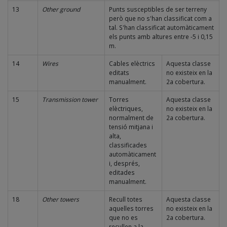
13
Other ground
Punts susceptibles de ser terreny
però que no s'han classificat com a
tal. S'han classificat automàticament
els punts amb altures entre -5 i 0,15
m.
14
Wires
Cables elèctrics
Aquesta classe
editats
no existeix en la
manualment.
2a cobertura.
15
Transmission tower
Torres
Aquesta classe
elèctriques,
no existeix en la
normalment de
2a cobertura.
tensió mitjana i
alta,
classificades
automàticament
i, després,
editades
manualment.
18
Other towers
Recull totes
Aquesta classe
aquelles torres
no existeix en la
que no es
2a cobertura.
recullen a la