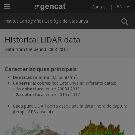
Skip to main content
Main menu ICGC
EN
Contact
List additional actions
Institut Cartogràfic i Geològic de Catalunya
Historical LiDAR data
Data from the period 2008-2017
Característiques principals
2
Densitat mínima
: 0,5 punts/m
.
Cobertura
: cobreix tot Catalunya en diferents dates:
-
1a cobertura
: entre 2008 i 2011.
-
2a cobertura
: entre 2016 i 2017.
Cada punt LiDAR porta associada la data i hora de captura
(temps GPS absolut).