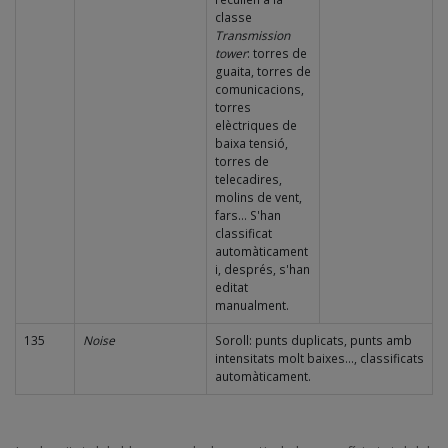
classe
Transmission
tower
: torres de
guaita, torres de
comunicacions,
torres
elèctriques de
baixa tensió,
torres de
telecadires,
molins de vent,
fars... S'han
classificat
automàticament
i, després, s'han
editat
manualment.
135
Noise
Soroll: punts duplicats, punts amb
intensitats molt baixes..., classificats
automàticament.