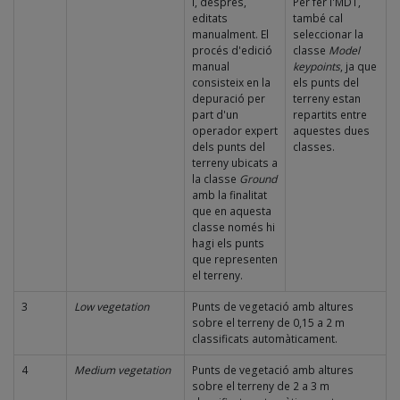
i, després,
Per fer l'MDT,
editats
també cal
manualment. El
seleccionar la
procés d'edició
classe
Model
manual
keypoints
, ja que
consisteix en la
els punts del
depuració per
terreny estan
part d'un
repartits entre
operador expert
aquestes dues
dels punts del
classes.
terreny ubicats a
la classe
Ground
amb la finalitat
que en aquesta
classe només hi
hagi els punts
que representen
el terreny.
3
Low vegetation
Punts de vegetació amb altures
sobre el terreny de 0,15 a 2 m
classificats automàticament.
4
Medium vegetation
Punts de vegetació amb altures
sobre el terreny de 2 a 3 m