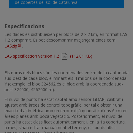
de cobertes del sòl de Catalunya
Especificacions
Les dades es distribueixen per blocs de 2 x 2 km, en format LAS
1.2 comprimit. Es pot descomprimir mitjançant eines com
LASzip
.
Document
LAS specification version 1.2
(112.01 KB)
Els noms dels blocs són les coordenades en km de la cantonada
sud-oest de cada bloc, eliminant els 4 milions de la coordenada
Y (exemple: el bloc 324562 és el bloc amb la coordenada sud-
oest 324000, 4562000 m).
El núvol de punts ha estat captat amb sensor LiDAR, calibrat i
ajustat amb àrees de control topogràfic, per tal d'obtenir una
exactitud altimètrica amb un error mitjà quadràtic d'uns 6 cm en
àrees planes amb poca vegetació. Posteriorment, el núvol de
punts ha estat classificat automàticament i, en la 1a cobertura,
a més, s'han editat manualment el terreny, els punts alts i