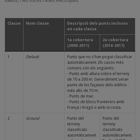
baixos, i les torres i línies elèctriques.
Classe
Nom classe
Descripció dels punts inclosos
en cada classe
1a cobertura
2a cobertura
(2008-2011)
(2016-2017)
1
Default
Punts que no s'han pogut classificar
automàticament. Els casos més
comuns són els següents:
- Punts amb altura sobre el terreny
de 70 a 200 m. Generalment seran
punts de les façanes dels edificis
més alts de 70 m.
- Punts de mar.
- Punts de blocs fronterers amb
França i Aragó o amb la costa.
2
Ground
Punts del
Punts del
terreny
terreny
classificats
classificats
automàticament
automàticament.