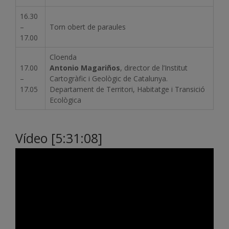
16.30
–
Torn obert de paraules
17.00
Cloenda
17.00
Antonio Magariños
, director de l’Institut
–
Cartogràfic i Geològic de Catalunya.
17.05
Departament de Territori, Habitatge i Transició
Ecològica
Vídeo [5:31:08]