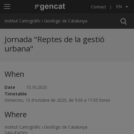
Skip to main content
Main menu ICGC
EN
Contact
List additional actions
Institut Cartogràfic i Geològic de Catalunya
Jornada "Reptes de la gestió
urbana"
When
Date
15.10.2025
Timetable
Dimecres, 15 d'octubre de 2025, de 9.00 a 17.05 hores
Where
Institut Cartogràfic i Geològic de Catalunya
Sala d'actes