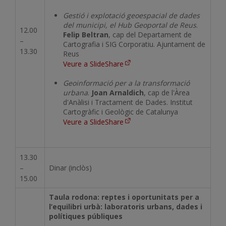
Gestió i explotació geoespacial de dades
del municipi, el Hub Geoportal de Reus
.
12.00
Felip Beltran
, cap del Departament de
–
Cartografia i SIG Corporatiu. Ajuntament de
13.30
Reus
Veure a SlideShare
Geoinformació per a la transformació
urbana
.
Joan Arnaldich
, cap de l'Àrea
d'Anàlisi i Tractament de Dades. Institut
Cartogràfic i Geològic de Catalunya
Veure a SlideShare
13.30
–
Dinar (inclòs)
15.00
Taula rodona: reptes i oportunitats per a
l’equilibri urbà: laboratoris urbans, dades i
polítiques públiques