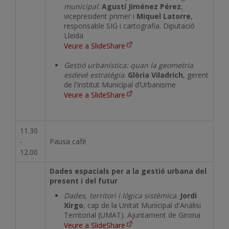
municipal
.
Agustí Jiménez Pérez
,
vicepresident primer i
Miquel Latorre
,
responsable SIG i cartografia. Diputació
Lleida
Veure a SlideShare
Gestió urbanística: quan la geometria
esdevé estratègia
.
Glòria Viladrich
, gerent
de l’Institut Municipal d’Urbanisme
Veure a SlideShare
11.30
-
Pausa cafè
12.00
Dades espacials per a la gestió urbana del
present i del futur
Dades, territori i lògica sistèmica
.
Jordi
Xirgo
, cap de la Unitat Municipal d'Anàlisi
Territorial (UMAT). Ajuntament de Girona
Veure a SlideShare