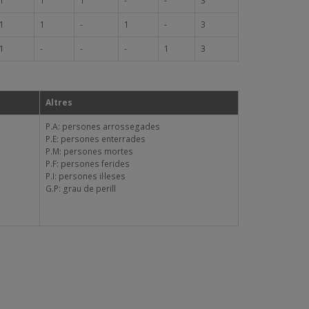
1
1
1
-
-
3
1
1
-
1
-
3
1
-
-
-
1
3
Altres
P.A: persones arrossegades
P.E: persones enterrades
P.M: persones mortes
P.F: persones ferides
P.I: persones il·leses
G.P: grau de perill