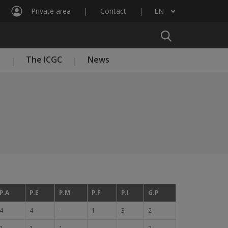
Private area
Contact
EN
List additional actions
n
The ICGC
News
P.A
P.E
P.M
P.F
P.I
G.P
4
4
-
1
3
2