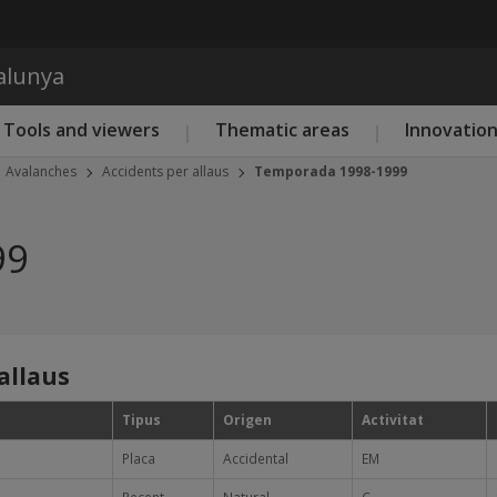
Skip to main content
talunya
Tools and viewers
Thematic areas
Innovatio
Avalanches
Accidents per allaus
Temporada 1998-1999
99
allaus
Tipus
Origen
Activitat
Placa
Accidental
EM