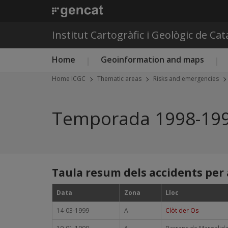
Institut Cartogràfic i Geològic de Ca
Main menu ICGC
Home
Geoinformation and maps
Home ICGC
Thematic areas
Risks and emergencies
Temporada 1998-19
Taula resum dels accidents per 
Data
Zona
Lloc
14-03-1999
A
Clòt der Os