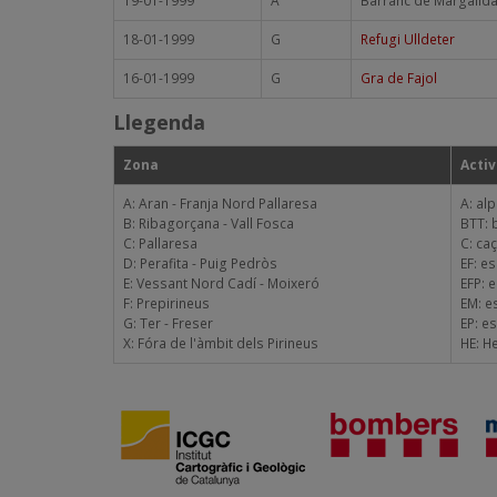
19-01-1999
A
Barranc de Margalid
18-01-1999
G
Refugi Ulldeter
16-01-1999
G
Gra de Fajol
Llegenda
Zona
Activ
A: Aran - Franja Nord Pallaresa
A: al
B: Ribagorçana - Vall Fosca
BTT: 
C: Pallaresa
C: ca
D: Perafita - Puig Pedròs
EF: e
E: Vessant Nord Cadí - Moixeró
EFP: 
F: Prepirineus
EM: e
G: Ter - Freser
EP: e
X: Fóra de l'àmbit dels Pirineus
HE: H