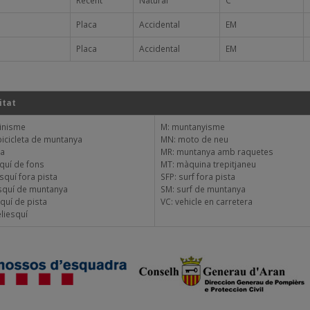
a
Recent
Natural
C
Placa
Accidental
EM
Placa
Accidental
EM
itat
pinisme
M: muntanyisme
bicicleta de muntanya
MN: moto de neu
ça
MR: muntanya amb raquetes
squí de fons
MT: màquina trepitjaneu
esquí fora pista
SFP: surf fora pista
squí de muntanya
SM: surf de muntanya
squí de pista
VC: vehicle en carretera
eliesquí