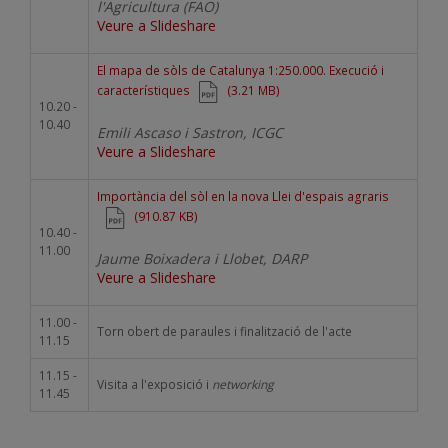
l'Agricultura (FAO)
Veure a Slideshare
Document
El mapa de sòls de Catalunya 1:250.000. Execució i
característiques
(3.21 MB)
10.20 -
10.40
Emili Ascaso i Sastron, ICGC
Veure a Slideshare
Document
Importància del sòl en la nova Llei d'espais agraris
(910.87 KB)
10.40 -
11.00
Jaume Boixadera i Llobet, DARP
Veure a Slideshare
11.00 -
Torn obert de paraules i finalització de l'acte
11.15
11.15 -
Visita a l'exposició i
networking
11.45