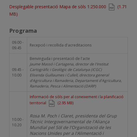
Document
Desplegable presentació Mapa de sòls 1:250.000
(1.71
MB)
Programa
09.00 -
Recepció i recollida d'acreditacions
09.45
Benvinguda i presentació de l'acte
Jaume Massó i Cartagena, director de l'Institut
09.45 -
Cartogràfic i Geològic de Catalunya (ICGC)
10.00
Elisenda Guillaumes i Cullell, directora general
d'Agricultura i Ramaderia, Departament d'Agricultura,
Ramaderia, Pesca i Alimentació (DARP)
Document
Informació de sòls per al coneixement i la planificació
territorial
(2.95 MB)
Rosa M. Poch i Claret, presidenta del Grup
10.00 -
Tècnic Intergovernamental de l'Aliança
10.20
Mundial pel Sòl de l'Organització de les
Nacions Unides per a l'Alimentació i