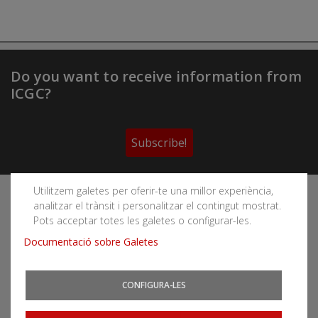
Do you want to receive information from
ICGC?
Subscribe!
Utilitzem galetes per oferir-te una millor experiència,
Follow the Cartographic and Geological Institute of
analitzar el trànsit i personalitzar el contingut mostrat.
Catalonia's social networks
Pots acceptar totes les galetes o configurar-les.
Documentació sobre Galetes
CONFIGURA-LES
You can subscribe to RSS feeds