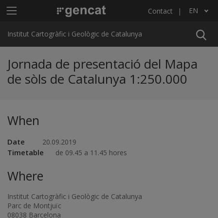
Skip to main content
Main menu ICGC
EN
Contact
List additional actions
Institut Cartogràfic i Geològic de Catalunya
Jornada de presentació del Mapa
de sòls de Catalunya 1:250.000
When
Date
20.09.2019
Timetable
de 09.45 a 11.45 hores
Where
Institut Cartogràfic i Geològic de Catalunya
Parc de Montjuïc
08038 Barcelona