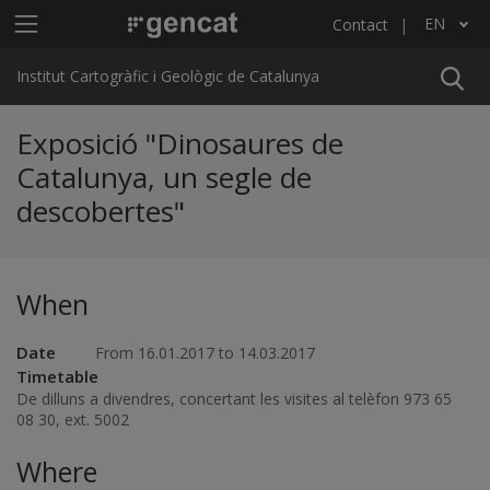
Skip to main content
Main menu ICGC
EN
Contact
List additional actions
Institut Cartogràfic i Geològic de Catalunya
Exposició "Dinosaures de
Catalunya, un segle de
descobertes"
When
Date
From 16.01.2017 to 14.03.2017
Timetable
De dilluns a divendres, concertant les visites al telèfon 973 65
08 30, ext. 5002
Where