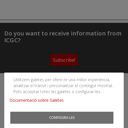
Do you want to receive information from
ICGC?
Subscribe!
Utilitzem galetes per oferir-te una millor experiència,
Follow the Cartographic and Geological Institute of
analitzar el trànsit i personalitzar el contingut mostrat.
Catalonia's social networks
Pots acceptar totes les galetes o configurar-les.
Documentació sobre Galetes
CONFIGURA-LES
You can subscribe to RSS feeds