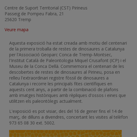
Centre de Suport Territorial (CST) Pirineus
Passeig de Pompeu Fabra, 21
25620 Tremp
Veure mapa
Aquesta exposició ha estat creada amb motiu del centenari
de la primera troballa de restes de dinosaures a Catalunya
per l'Associació Geoparc Conca de Tremp-Montsec,
l'Institut Català de Paleontologia Miquel Crusafont (ICP) i el
Museu de la Conca Dellà. Commemora el centenari de les
descobertes de restes de dinosaures al Pirineu, posa en
relleu l'extraordinari registre fòssil de dinosaures a
Catalunya i recorre les principals fites científiques en
aquests cent anys, a partir de la combinació de plafons
amb imatges històriques amb rèpliques d'ossos i eines que
utilitzen els paleontòlegs actualment.
L'exposició es pot visiar, des del 16 de gener fins el 14 de
març, de dilluns a divendres, concertant les visites al telèfon
973 65 08 30 ext. 5002.
Imatge