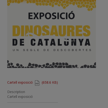
Document
Cartell exposició
(658.6 KB)
Description
Cartell exposició