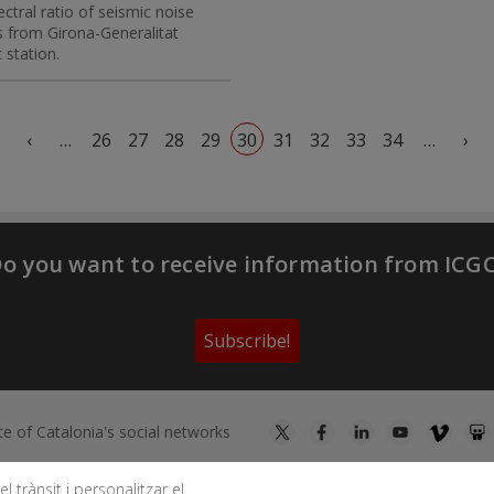
ctral ratio of seismic noise
s from Girona-Generalitat
 station.
First page
Previous page
Ne
‹
…
26
27
28
29
30
31
32
33
34
…
›
o you want to receive information from ICG
Subscribe!
te of Catalonia's social networks
l trànsit i personalitzar el