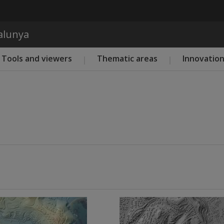
Skip to main content
talunya
Tools and viewers
Thematic areas
Innovatio
Imatge