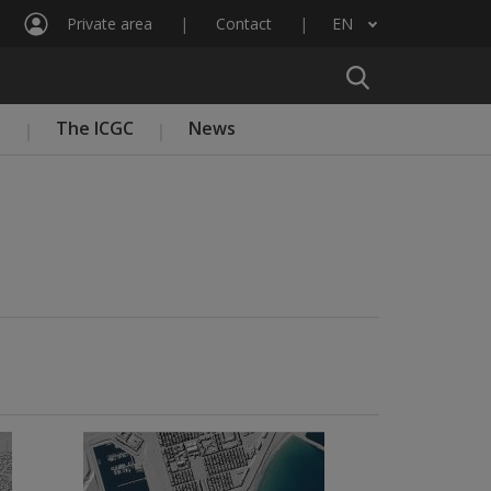
Private area
Contact
EN
List additional actions
n
The ICGC
News
Imatge