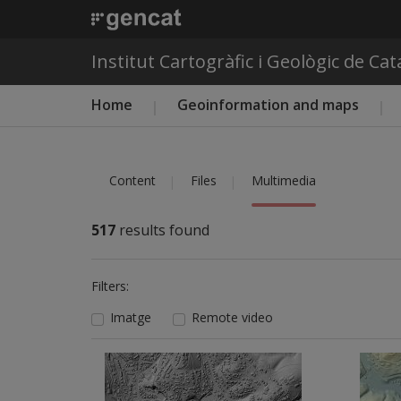
Institut Cartogràfic i Geològic de Ca
Main menu ICGC
Home
Geoinformation and maps
Content
Files
Multimedia
517
results found
Filters:
Imatge
Remote video
Imatge
Imatge