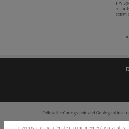
H/V Spe
record
seismic
Pagination
«
D
Follow the Cartographic and Geological Institu
Utilitzem galetes per oferir-te una millor experiència, analitzar e