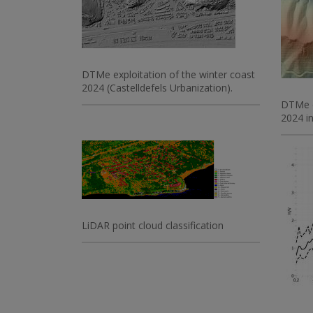
DTMe exploitation of the winter coast
2024 (Castelldefels Urbanization).
DTMe e
2024 i
Imatge
Imatge
LiDAR point cloud classification