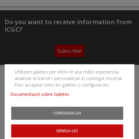
Do you want to receive information from
ICGC?
Subscribe!
Utilitzem galetes per oferir-te una millor experiència,
Follow the Cartographic and Geological Institute of
analitzar el trànsit i personalitzar el contingut mostrat.
Catalonia's social networks
Pots acceptar totes les galetes o configurar-les.
Documentació sobre Galetes
CONFIGURA-LES
You can subscribe to RSS feeds
News
|
Earthquakes
DENEGA-LES