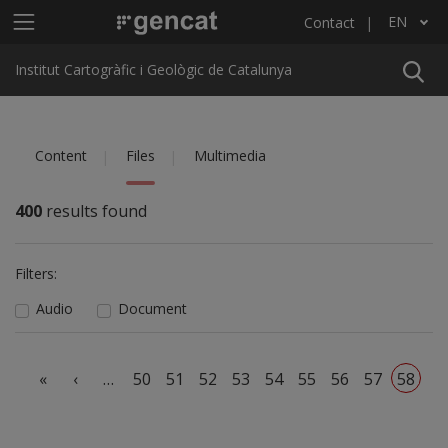
Skip to main content
Main menu ICGC
EN
Contact
List additional actions
Institut Cartogràfic i Geològic de Catalunya
Content
Files
Multimedia
400
results found
Filters:
Audio
Document
Pagination
First page
Previous page
«
‹
…
50
51
52
53
54
55
56
57
58