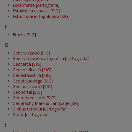
Escalímetre [cartografia]
Estadística espacial [SIG]
Estructuració topològica [SIG]
F
Fractal [SIG]
G
Generalització [SIG]
Generalització cartogràfica [cartografia]
Geocerca [SIG]
Geocodificació [SIG]
Geoestadística [SIG]
Geoetiquetatge [SIG]
Geolocalització [SIG]
Geoportal [SIG]
Georeferenciació [SIG]
Geography Markup Language [SIG]
Globus terraqüi [cartografia]
Gràfic [cartografia]
I