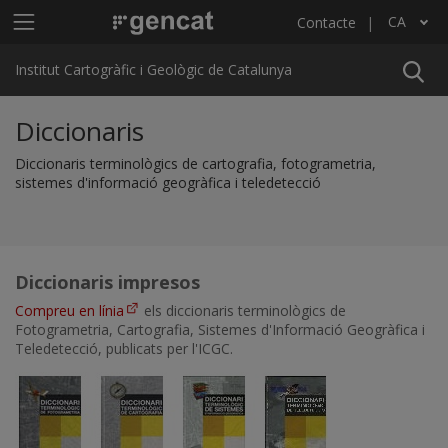
Vés al contingut
Menú principal ICGC
CA
Contacte
Llista les accions addicionals
Institut Cartogràfic i Geològic de Catalunya
Diccionaris
Diccionaris terminològics de cartografia, fotogrametria,
sistemes d'informació geogràfica i teledetecció
Diccionaris impresos
Compreu en línia
els diccionaris terminològics de
Fotogrametria, Cartografia, Sistemes d'Informació Geogràfica i
Teledetecció, publicats per l'ICGC.