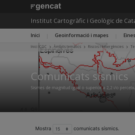
Institut Cartogràfic i Geològic de Ca
Menú principal ICGC
Inici
Geoinformació i mapes
Eines
Inici ICGC
Àmbits temàtics
Riscos i emergències
Te
Comunicats sísmics
Sismes de magnitud igual o superior a 2,2 i/o percebu