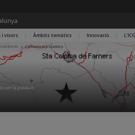
Vés al contingut
talunya
 i visors
Àmbits temàtics
Innovació
L'IC
rratrèmols
Comunicats sísmics
ts per la població