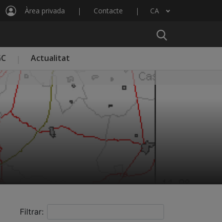
Àrea privada
Contacte
CA
Llista les accions addicionals
GC
Actualitat