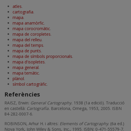
atles
.
cartografia
.
mapa
.
mapa anamòrfic
.
mapa corocromàtic
.
mapa de coropletes
.
mapa del relleu
.
mapa del temps
.
mapa de punts
.
mapa de símbols proporcionals
.
mapa d'isopletes
.
mapa general
.
mapa temàtic
.
plànol
.
símbol cartogràfic
.
Referències
RAISZ, Erwin:
General Cartography.
1938 (1a edició). Traducció
en castellà:
Cartografía.
Barcelona, Omega, 1953, 2005. ISBN
84-282-0007-6.
ROBINSON, Arhur H. i altres:
Elements of Cartography
. (6a ed.)
Nova York, John Wiley & Sons, Inc., 1995. ISBN: 0-471-55579-7.