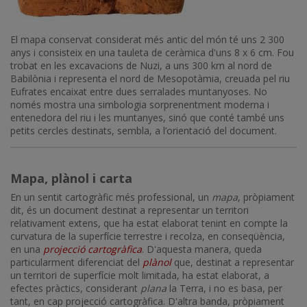
El mapa conservat considerat més antic del món té uns 2 300
anys i consisteix en una tauleta de ceràmica d'uns 8 x 6 cm. Fou
trobat en les excavacions de Nuzi, a uns 300 km al nord de
Babilònia i representa el nord de Mesopotàmia, creuada pel riu
Eufrates encaixat entre dues serralades muntanyoses. No
només mostra una simbologia sorprenentment moderna i
entenedora del riu i les muntanyes, sinó que conté també uns
petits cercles destinats, sembla, a l’orientació del document.
Mapa, plànol i carta
En un sentit cartogràfic més professional, un
mapa
, pròpiament
dit, és un document destinat a representar un territori
relativament extens, que ha estat elaborat tenint en compte la
curvatura de la superfície terrestre i recolza, en conseqüència,
en una
projecció cartogràfica
. D'aquesta manera, queda
particularment diferenciat del
plànol
que, destinat a representar
un territori de superfície molt limitada, ha estat elaborat, a
efectes pràctics, considerant
plana
la Terra, i no es basa, per
tant, en cap projecció cartogràfica. D'altra banda, pròpiament