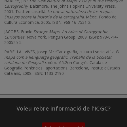
HARLEY, J.B.:
The New Nature of Maps. Essays in the History of
Cartography
. Baltimore, The Johns Hopkins University Press,
2001. Trad. en castellà:
La nueva naturaleza de los mapas.
Ensayos sobre la historia de la cartografía
. Mèxic, Fondo de
Cultura Económica, 2005. ISBN: 968-16-7531-2.
JACOBS, Frank:
Strange Maps. An Atlas of Cartographic
Curiosities.
Nova York, Penguin Group, 2009. ISBN: 978-0-14-
200525-5.
RABELLA i VIVES, Josep M.:
“
Cartografia, cultura i societat” a
El
mapa com a llenguatge geogràfic. Treballs de la Societat
catalana de Geografia,
núm. 65,2on Congrés Català de
Geografia,Ponències i aportacions. Barcelona, Institut d’Estudis
Catalans, 2008. ISSN: 1133-2190.
Voleu rebre informació de l'ICGC?