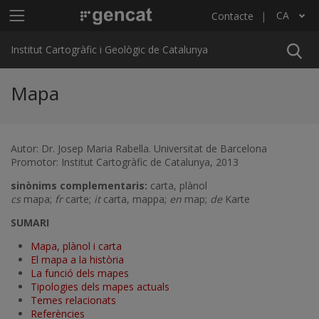
Vés al contingut
Menú principal ICGC
CA
Contacte
Llista les accions addicionals
Institut Cartogràfic i Geològic de Catalunya
Mapa
Autor: Dr. Josep Maria Rabella. Universitat de Barcelona
Promotor: Institut Cartogràfic de Catalunya, 2013
sinònims complementaris:
carta, plànol
cs
mapa;
fr
carte;
it
carta, mappa;
en
map;
de
Karte
SUMARI
Mapa, plànol i carta
El mapa a la història
La funció dels mapes
Tipologies dels mapes actuals
Temes relacionats
Referències