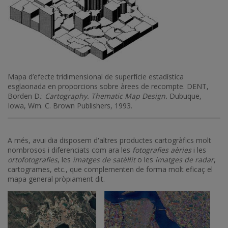
Mapa d’efecte tridimensional de superfície estadística
esglaonada en proporcions sobre àrees de recompte. DENT,
Borden D.:
Cartography. Thematic Map Design.
Dubuque,
Iowa, Wm. C. Brown Publishers, 1993.
A més, avui dia disposem d'altres productes cartogràfics molt
nombrosos i diferenciats com ara les
fotografies aèries
i les
ortofotografies
, les
imatges de satèl·lit
o les
imatges de radar
,
cartogrames, etc., que complementen de forma molt eficaç el
mapa general pròpiament dit.
Imatge