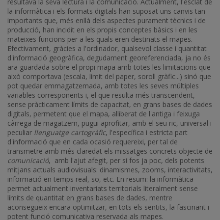
resultava la seva lectura i la comunicació. Actualment, l'esclat de
la informàtica i els formats digitals han suposat uns canvis tan
importants que, més enllà dels aspectes purament tècnics i de
producció, han incidit en els propis conceptes bàsics i en les
mateixes funcions per a les quals eren destinats el mapes.
Efectivament, gràcies a l'ordinador, qualsevol classe i quantitat
d'informació geogràfica, degudament georeferenciada, ja no és
ara guardada sobre el propi mapa amb totes les limitacions que
això comportava (escala, límit del paper, soroll gràfic...) sinó que
pot quedar emmagatzemada, amb totes les seves múltiples
variables corresponents i, el que resulta més transcendent,
sense pràcticament límits de capacitat, en grans bases de dades
digitals, permetent que el mapa, alliberat de l'antiga i feixuga
càrrega de magatzem, pugui aprofitar, amb el seu ric, universal i
peculiar
llenguatge cartogràfic
, l'específica i estricta part
d'informació que en cada ocasió requereixi, per tal de
transmetre amb més claredat els missatges concrets objecte de
comunicació
, amb l'ajut afegit, per si fos ja poc, dels potents
mitjans actuals audiovisuals: dinamismes, zooms, interactivitats,
informació en temps real, so, etc. En resum: la informàtica
permet actualment inventariats territorials literalment sense
límits de quantitat en grans bases de dades, mentre
aconsegueix encara optimitzar, en tots els sentits, la fascinant i
potent funció comunicativa reservada als mapes.