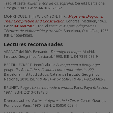
Trad. al castellà:
Elementos de Cartografía.
(5a ed.) Barcelona,
Omega, 1987. ISBN: 84-282-0768-2.
MONKHOUSE, F. J. i WILKINSON, H. R.:
Maps and Diagrams:
Their Compilation and Construction
. Londres, Methuen, 1963.
ISBN:
0416682502
. Trad. al castellà:
Mapas y diagramas.
Técnicas de elaboración y trazado.
Barcelona, Oikos.Tau, 1966.
ISBN: 100645363.
Lectures recomanades
ARANAZ del RÍO, Fernando:
Tu amigo el mapa.
Madrid,
Instituto Geográfico Nacional, 1998. ISBN: 84-7819-089-9.
BERTIN, ECKERT, Inhof i altres:
El mapa com a llenguatge
geogràfic
.
Recull de reflexions contemporànies (s. XX).
Barcelona, Institut d’Estudis Catalans i Instituto Geográfico
Nacional, 2010. ISBN: 978-84-416-1558-8 i 978-84-92583-82-9.
BRUNET, Roger:
La carte, mode d’emploi
. París, Fayard/Reclus,
1987. ISBN: 2-213-01848-0.
Diversos autors:
Cartes et figures de la Terre
. Centre Georges
Pompidou, París, 1980. ISBN: 2-85850-058-4.