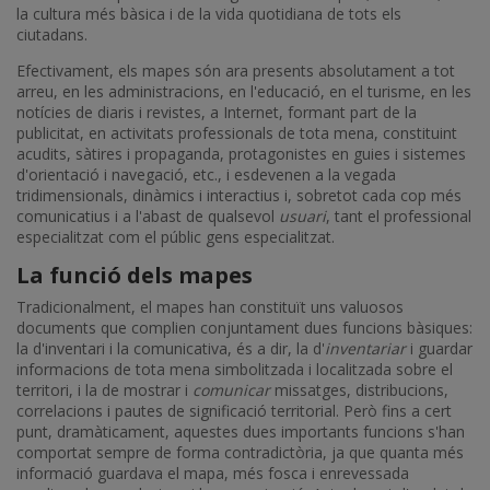
la cultura més bàsica i de la vida quotidiana de tots els
ciutadans.
Efectivament, els mapes són ara presents absolutament a tot
arreu, en les administracions, en l'educació, en el turisme, en les
notícies de diaris i revistes, a Internet, formant part de la
publicitat, en activitats professionals de tota mena, constituint
acudits, sàtires i propaganda, protagonistes en guies i sistemes
d'orientació i navegació, etc., i esdevenen a la vegada
tridimensionals, dinàmics i interactius i, sobretot cada cop més
comunicatius i a l'abast de qualsevol
usuari
, tant el professional
especialitzat com el públic gens especialitzat.
La funció dels mapes
Tradicionalment, el mapes han constituït uns valuosos
documents que complien conjuntament dues funcions bàsiques:
la d'inventari i la comunicativa, és a dir, la d'
inventariar
i guardar
informacions de tota mena simbolitzada i localitzada sobre el
territori, i la de mostrar i
comunicar
missatges, distribucions,
correlacions i pautes de significació territorial. Però fins a cert
punt, dramàticament, aquestes dues importants funcions s'han
comportat sempre de forma contradictòria, ja que quanta més
informació guardava el mapa, més fosca i enrevessada