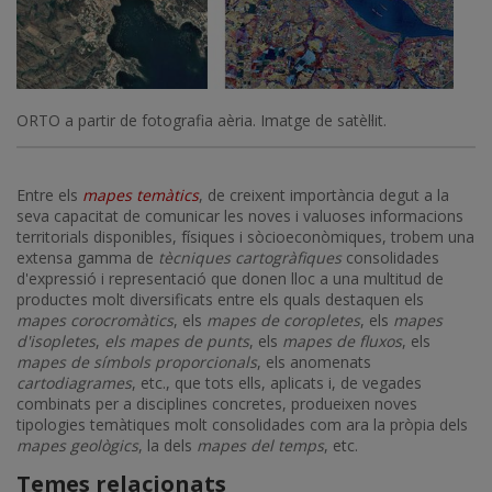
ORTO a partir de fotografia aèria. Imatge de satèl·lit.
Entre els
mapes temàtics
, de creixent importància degut a la
seva capacitat de comunicar les noves i valuoses informacions
territorials disponibles, físiques i sòcioeconòmiques, trobem una
extensa gamma de
tècniques cartogràfiques
consolidades
d'expressió i representació que donen lloc a una multitud de
productes molt diversificats entre els quals destaquen els
mapes corocromàtics
, els
mapes de coropletes
, els
mapes
d'isopletes
,
els mapes de punts
, els
mapes de fluxos
, els
mapes de símbols proporcionals
, els anomenats
cartodiagrames
, etc., que tots ells, aplicats i, de vegades
combinats per a disciplines concretes, produeixen noves
tipologies temàtiques molt consolidades com ara la pròpia dels
mapes geològics
, la dels
mapes del temps
, etc.
Temes relacionats