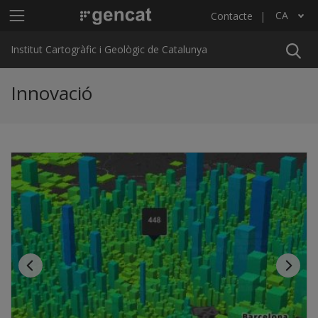
Vés al contingut
Menú principal ICGC
CA
Contacte
Llista les accions addicionals
Institut Cartogràfic i Geològic de Catalunya
Innovació