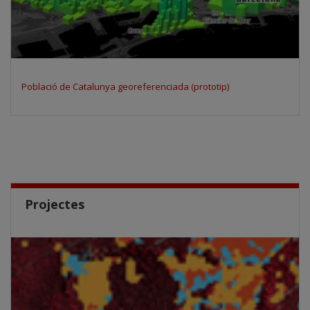
Població de Catalunya georeferenciada (prototip)
Projectes