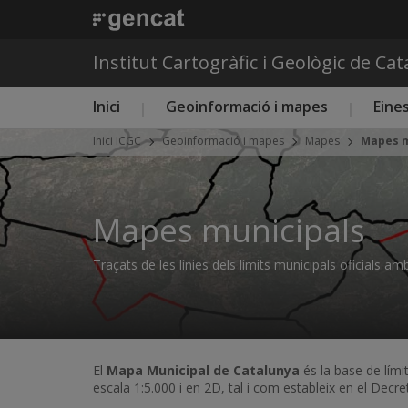
Institut Cartogràfic i Geològic de Ca
Menú principal ICGC
Inici
Geoinformació i mapes
Eines
Inici ICGC
Geoinformació i mapes
Mapes
Mapes m
Mapes municipals
Traçats de les línies dels límits municipals oficials a
El
Mapa Municipal de Catalunya
és la base de lími
escala 1:5.000 i en 2D, tal i com estableix en el Dec