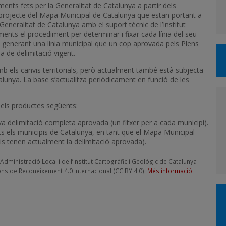
ments fets per la Generalitat de Catalunya a partir dels
El projecte del Mapa Municipal de Catalunya que estan portant a
Generalitat de Catalunya amb el suport tècnic de l’Institut
ments el procediment per determinar i fixar cada línia del seu
itori, generant una línia municipal que un cop aprovada pels Plens
a de delimitació vigent.
mb els canvis territorials, però actualment també està subjecta
alunya. La base s’actualitza periòdicament en funció de les
 els productes següents:
a delimitació completa aprovada (un fitxer per a cada municipi).
ts els municipis de Catalunya, en tant que el Mapa Municipal
is tenen actualment la delimitació aprovada).
dministració Local i de l’Institut Cartogràfic i Geològic de Catalunya
ns de Reconeixement 4.0 Internacional (CC BY 4.0).
Més informació