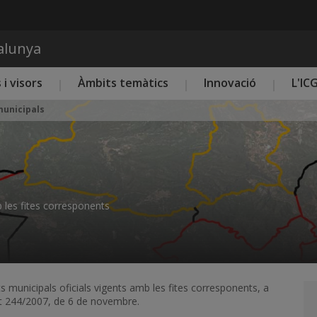
Vés al contingut
talunya
 i visors
Àmbits temàtics
Innovació
L'IC
unicipals
mb les fites corresponents
ts municipals oficials vigents amb les fites corresponents, a
ret 244/2007, de 6 de novembre.