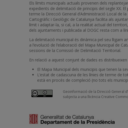
Els límits municipals actuals provenen dels replanteja
expedients de delimitació de principis del segle XX. 
terme la Direcció General d’Administració Local de la 
Cartogràfic i Geològic de Catalunya facilita als ajunta
límit i adaptar-la, si cal, a la realitat actual del terr
dels ajuntaments i publicada al DOGC resta com a líni
La delimitació municipal és dinàmica pel seu lligam a
a l’evolució de l’elaboració del Mapa Municipal de Cat
sessions de la Comissió de Delimitació Territorial.
En relació a aquest conjunt de dades es distribueixen
El Mapa Municipal dels municipis que tenen la sev
L’estat de cadascuna de les línies de terme de to
està en procés de compleció (no tots els municip
Geoinformació de la Direcció General d’A
subjecta a una llicència Creative Commo
Imatge