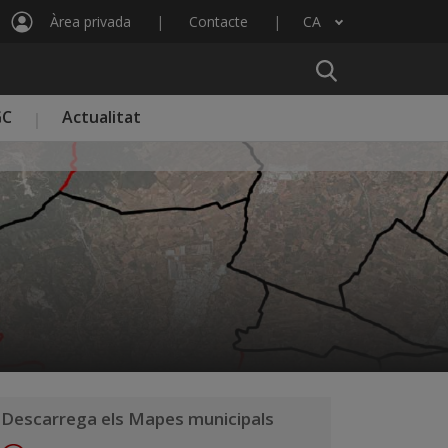
Àrea privada
Contacte
CA
Llista les accions addicionals
GC
Actualitat
Descarrega els Mapes municipals