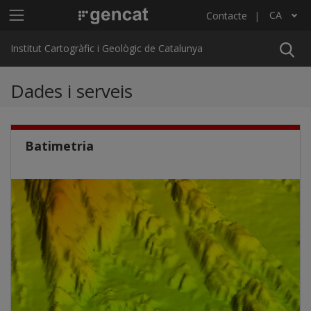
Vés al contingut
Menú principal ICGC
CA
Contacte
Llista les accions addicionals
Institut Cartogràfic i Geològic de Catalunya
Dades i serveis
Batimetria