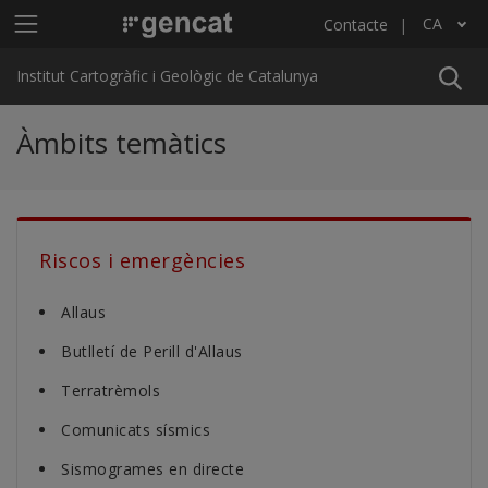
Vés al contingut
Menú principal ICGC
CA
Contacte
Llista les accions addicionals
Institut Cartogràfic i Geològic de Catalunya
Àmbits temàtics
Riscos i emergències
Allaus
Butlletí de Perill d'Allaus
Terratrèmols
Comunicats sísmics
Sismogrames en directe