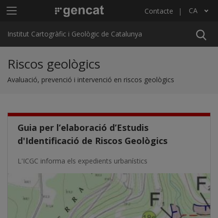
Vés al contingut
Menú principal ICGC
CA
Contacte
Llista les accions addicionals
Institut Cartogràfic i Geològic de Catalunya
Riscos geològics
Avaluació, prevenció i intervenció en riscos geològics
Guia per l’elaboració d’Estudis
d'Identificació de Riscos Geològics
L'ICGC informa els expedients urbanístics