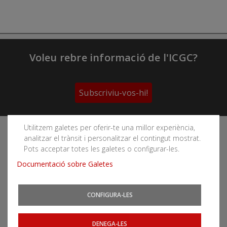
Voleu rebre informació de l'ICGC?
Subscriviu-vos-hi!
Utilitzem galetes per oferir-te una millor experiència,
Segueix les xarxes socials de l'Institut Cartogràfic i
analitzar el trànsit i personalitzar el contingut mostrat.
Geològic de Catalunya
Pots acceptar totes les galetes o configurar-les.
Documentació sobre Galetes
CONFIGURA-LES
Podeu subscriure-us als fils RSS
Actualitat
|
Allaus
|
CatNet
|
Terratrèmols
DENEGA-LES