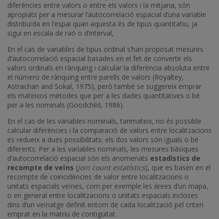
diferències entre valors o entre els valors i la mitjana, són
apropiats per a mesurar l’autocorrelació espacial d’una variable
distribuïda en l’espai quan aquesta és de tipus quantitatiu, ja
sigui en escala de raó o d’interval,
En el cas de variables de tipus ordinal s’han proposat mesures
d’autocorrelació espacial basades en el fet de convertir els
valors ordinals en rànquing i calcular la diferència absoluta entre
el número de rànquing entre parells de valors (Royaltey,
Astrachan and Sokal, 1975), però també se suggereix emprar
els mateixos mètodes que per a les dades quantitatives o bé
per a les nominals (Goodchild, 1986).
En el cas de les variables nominals, tanmateix, no és possible
calcular diferències i la comparació de valors entre localitzacions
es redueix a dues possibilitats: els dos valors són iguals o bé
diferents. Per a les variables nominals, les mesures bàsiques
d’autocorrelació espacial són els anomenats
estadístics de
recompte de veïns
(
join count estatístics
), que es basen en el
recompte de coincidències de valor entre localitzacions o
unitats espacials veïnes, com per exemple les àrees d’un mapa,
o en general entre localitzacions o unitats espacials incloses
dins d’un veïnatge definit entorn de cada localització pel criteri
emprat en la matriu de contigüitat.