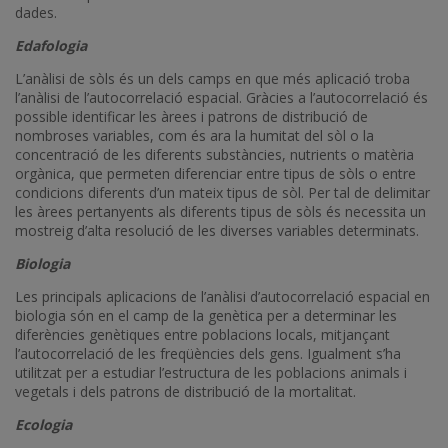
dades.
Edafologia
L’anàlisi de sòls és un dels camps en que més aplicació troba
l’anàlisi de l’autocorrelació espacial. Gràcies a l’autocorrelació és
possible identificar les àrees i patrons de distribució de
nombroses variables, com és ara la humitat del sòl o la
concentració de les diferents substàncies, nutrients o matèria
orgànica, que permeten diferenciar entre tipus de sòls o entre
condicions diferents d’un mateix tipus de sòl. Per tal de delimitar
les àrees pertanyents als diferents tipus de sòls és necessita un
mostreig d’alta resolució de les diverses variables determinats.
Biologia
Les principals aplicacions de l’anàlisi d’autocorrelació espacial en
biologia són en el camp de la genètica per a determinar les
diferències genètiques entre poblacions locals, mitjançant
l’autocorrelació de les freqüències dels gens. Igualment s’ha
utilitzat per a estudiar l’estructura de les poblacions animals i
vegetals i dels patrons de distribució de la mortalitat.
Ecologia