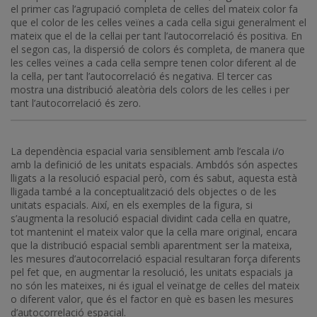
el primer cas l’agrupació completa de cel·les del mateix color fa
que el color de les cel·les veïnes a cada cel·la sigui generalment el
mateix que el de la cel·lai per tant l’autocorrelació és positiva. En
el segon cas, la dispersió de colors és completa, de manera que
les cel·les veïnes a cada cel·la sempre tenen color diferent al de
la cel·la, per tant l’autocorrelació és negativa. El tercer cas
mostra una distribució aleatòria dels colors de les cel·les i per
tant l’autocorrelació és zero.
La dependència espacial varia sensiblement amb l’escala i/o
amb la definició de les unitats espacials. Ambdós són aspectes
lligats a la resolució espacial però, com és sabut, aquesta està
lligada també a la conceptualització dels objectes o de les
unitats espacials. Així, en els exemples de la figura, si
s’augmenta la resolució espacial dividint cada cel·la en quatre,
tot mantenint el mateix valor que la cel·la mare original, encara
que la distribució espacial sembli aparentment ser la mateixa,
les mesures d’autocorrelació espacial resultaran força diferents
pel fet que, en augmentar la resolució, les unitats espacials ja
no són les mateixes, ni és igual el veïnatge de cel·les del mateix
o diferent valor, que és el factor en què es basen les mesures
d’autocorrelació espacial.