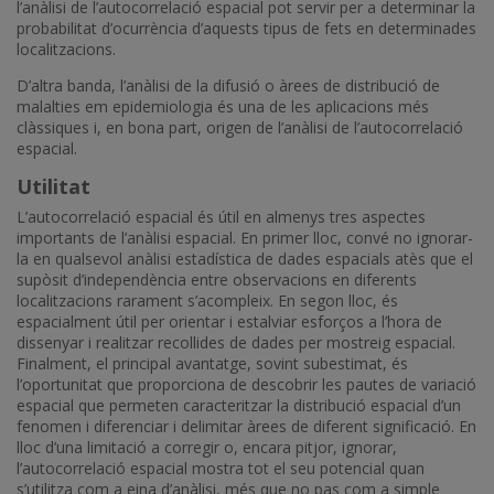
l’anàlisi de l’autocorrelació espacial pot servir per a determinar la
probabilitat d’ocurrència d’aquests tipus de fets en determinades
localitzacions.
D’altra banda, l’anàlisi de la difusió o àrees de distribució de
malalties em epidemiologia és una de les aplicacions més
clàssiques i, en bona part, origen de l’anàlisi de l’autocorrelació
espacial.
Utilitat
L’autocorrelació espacial és útil en almenys tres aspectes
importants de l’anàlisi espacial. En primer lloc, convé no ignorar-
la en qualsevol anàlisi estadística de dades espacials atès que el
supòsit d’independència entre observacions en diferents
localitzacions rarament s’acompleix. En segon lloc, és
espacialment útil per orientar i estalviar esforços a l’hora de
dissenyar i realitzar recollides de dades per mostreig espacial.
Finalment, el principal avantatge, sovint subestimat, és
l’oportunitat que proporciona de descobrir les pautes de variació
espacial que permeten caracteritzar la distribució espacial d’un
fenomen i diferenciar i delimitar àrees de diferent significació. En
lloc d’una limitació a corregir o, encara pitjor, ignorar,
l’autocorrelació espacial mostra tot el seu potencial quan
s’utilitza com a eina d’anàlisi, més que no pas com a simple