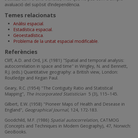
avaluació del supòsit d’independència.
Temes relacionats
Anàlisi espacial
.
Estadística espacial
.
Geoestadística
.
Problema de la unitat espacial modificable
.
Referències
Cliff, A.D. and Ord, J.K. (1981) "Spatial and temporal analysis:
autocorrelation in space and time" in Wrigley, N. and Bennett,
R.J. (eds.) Quantitative geography: a British view, London:
Routledge and Kegan Paul.
Geary, R.C. (1954) "The Contiguity Ratio and Statistical
Mapping",
The Incorporated Statistician
5 (3), 115–145.
Gilbert, E.W. (1958) "Pioneer Maps of Health and Desease in
England",
Geographical Journal
, 124, 172-183.
Goodchild, M.F. (1986)
Spatial autocorrelation
, CATMOG
(Concepts and Techniques in Modern Geography), 47, Norwich:
GeoBooks.