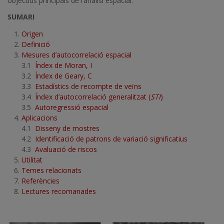
objectius principals de l’anàlisi espacial.
SUMARI
Origen
Definició
Mesures d’autocorrelació espacial
3.1
Índex de Moran, I
3.2
Índex de Geary, C
3.3
Estadístics de recompte de veïns
3.4
Índex d’autocorrelació generalitzat (
STI
)
3.5
Autoregressió espacial
Aplicacions
4.1
Disseny de mostres
4.2
Identificació de patrons de variació significatius
4.3
Avaluació de riscos
Utilitat
Temes relacionats
Referències
Lectures recomanades