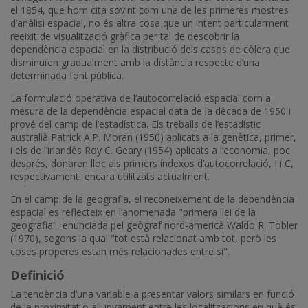
el 1854, que hom cita sovint com una de les primeres mostres
d’anàlisi espacial, no és altra cosa que un intent particularment
reeixit de visualització gràfica per tal de descobrir la
dependència espacial en la distribució dels casos de còlera que
disminuïen gradualment amb la distància respecte d’una
determinada font pública.
La formulació operativa de l’autocorrelació espacial com a
mesura de la dependència espacial data de la dècada de 1950 i
prové del camp de l’estadística. Els treballs de l’estadístic
australià Patrick A.P. Moran (1950) aplicats a la genètica, primer,
i els de l’irlandès Roy C. Geary (1954) aplicats a l’economia, poc
després, donaren lloc als primers índexos d’autocorrelació, I i C,
respectivament, encara utilitzats actualment.
En el camp de la geografia, el reconeixement de la dependència
espacial es reflecteix en l’anomenada "primera llei de la
geografia", enunciada pel geògraf nord-americà Waldo R. Tobler
(1970), segons la qual "tot està relacionat amb tot, però les
coses properes estan més relacionades entre si".
Definició
La tendència d’una variable a presentar valors similars en funció
de la proximitat o allunyament entre les localitzacions en què és