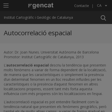
Vés al contingut
Menú principal ICGC
CA
Contacte
Llista les accions addicionals
Institut Cartogràfic i Geològic de Catalunya
Autocorrelació espacial
Autor: Dr. Joan Nunes. Universitat Autònoma de Barcelona
Promotor: Institut Cartogràfic de Catalunya, 2013
L’
autocorrelació espacial
descriu la tendència que presenten
molts fenòmens a variar de forma dependent de la localització,
de manera que les característiques o simplement la presència
d’un determinat fenomen en un lloc resulten influïdes per les
característiques o la presència d’aquest fenomen en altres
localitzacions properes, essent tant més forta aquesta
influència com més properes són les localitzacions en l’espai.
L’autocorrelació espacial es pot entendre fàcilment com la
tendència natural que presenten els fenòmens geogràfics, però
també els de molts altres camps, a variar de forma gradual en