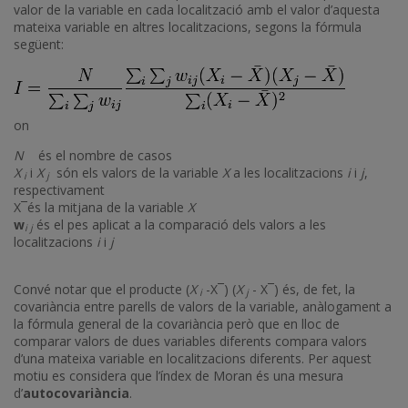
valor de la variable en cada localització amb el valor d’aquesta
mateixa variable en altres localitzacions, segons la fórmula
següent:
on
N
és el nombre de casos
X
i
X
són els valors de la variable
X
a les localitzacions
i
i
j
,
i
j
respectivament
X¯és la mitjana de la variable
X
w
és el pes aplicat a la comparació dels valors a les
i j
localitzacions
i
i
j
Convé notar que el producte (
X
-X¯) (
X
- X¯) és, de fet, la
i
j
covariància entre parells de valors de la variable, anàlogament a
la fórmula general de la covariància però que en lloc de
comparar valors de dues variables diferents compara valors
d’una mateixa variable en localitzacions diferents. Per aquest
motiu es considera que l’índex de Moran és una mesura
d’
autocovariància
.