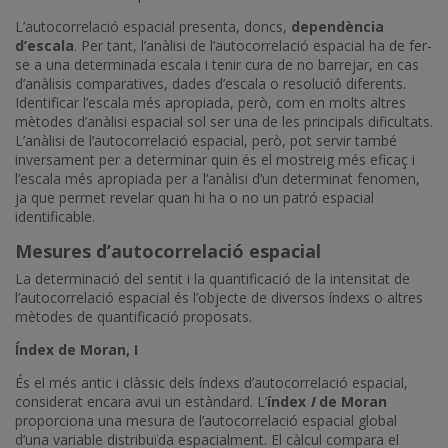
L’autocorrelació espacial presenta, doncs,
dependència
d’escala
. Per tant, l’anàlisi de l’autocorrelació espacial ha de fer-
se a una determinada escala i tenir cura de no barrejar, en cas
d’anàlisis comparatives, dades d’escala o resolució diferents.
Identificar l’escala més apropiada, però, com en molts altres
mètodes d’anàlisi espacial sol ser una de les principals dificultats.
L’anàlisi de l’autocorrelació espacial, però, pot servir també
inversament per a determinar quin és el mostreig més eficaç i
l’escala més apropiada per a l’anàlisi d’un determinat fenomen,
ja que permet revelar quan hi ha o no un patró espacial
identificable.
Mesures d’autocorrelació espacial
La determinació del sentit i la quantificació de la intensitat de
l’autocorrelació espacial és l’objecte de diversos índexs o altres
mètodes de quantificació proposats.
Índex de Moran, I
És el més antic i clàssic dels índexs d’autocorrelació espacial,
considerat encara avui un estàndard. L’
índex
I
de Moran
proporciona una mesura de l’autocorrelació espacial global
d’una variable distribuïda espacialment. El càlcul compara el