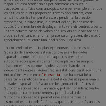
l’espai. Aquesta tendència es pot constatar en multitud
d’aspectes tant físics com antròpics, com per exemple el fet que
les altituds de punts propers del terreny són similars, com
també ho són les temperatures, els pendents, la pressió
atmosfèrica, la pluviositat, la humitat del sòl, la densitat de
població o el nombre de desplaçaments vers els centres urbans.
En tots aquests casos els valors són similars en localitzacions
properes i per tant el fenomen presenta un gradient de variació
generalment suau entre una localització i una altra.
L’autocorrelació espacial planteja seriosos problemes per a
l’aplicació dels mètodes estadístics clàssics a les dades
espacials, ja que la major part d’aquestes presenten
autocorrelació espacial i per tant incompleixen l’assumpció
bàsica en estadística que les observacions han de ser
independents entre si. Aquest fet ha estat considerat sovint una
limitació insalvable en
anàlisi espacial
, que ha portat bé a
descartar els mètodes l’anàlisi estadística clàssics per a l’anàlisi
de dades espacials o bé a aplicar-los ignorant els efectes de
l’autocorrelació espacial. Tanmateix, pot ser considerat també
una oportunitat de coneixement, ja que l’anàlisi de
l’autocorrelació espacial permet revelar els patrons de
distribució espacial dels fenòmens, que precisament és un dels