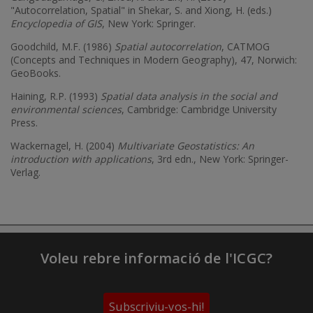
"Autocorrelation, Spatial" in Shekar, S. and Xiong, H. (eds.)
Encyclopedia of GIS
, New York: Springer.
Goodchild, M.F. (1986)
Spatial autocorrelation
, CATMOG
(Concepts and Techniques in Modern Geography), 47, Norwich:
GeoBooks.
Haining, R.P. (1993)
Spatial data analysis in the social and
environmental sciences
, Cambridge: Cambridge University
Press.
Wackernagel, H. (2004)
Multivariate Geostatistics: An
introduction with applications
, 3rd edn., New York: Springer-
Verlag.
Voleu rebre informació de l'ICGC?
Subscriviu-vos-hi!