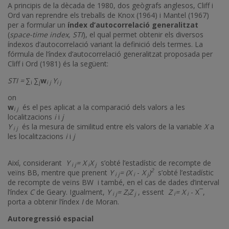
A principis de la dècada de 1980, dos geògrafs anglesos, Cliff i
Ord van reprendre els treballs de Knox (1964) i Mantel (1967)
per a formular un
índex d’autocorrelació generalitzat
(
space-time index, STI
), el qual permet obtenir els diversos
índexos d’autocorrelació variant la definició dels termes. La
fórmula de l’índex d’autocorrelació generalitzat proposada per
Cliff i Ord (1981) és la següent:
STI =
∑
∑
w
Y
i
j
i j
i j
on
w
és el pes aplicat a la comparació dels valors a les
i j
localitzacions
i
i
j
Y
és la mesura de similitud entre els valors de la variable
X
a
i j
les localitzacions
i
i
j
Així, considerant
Y
= X
X
s’obté l’estadístic de recompte de
i j
i
j
2
veïns BB, mentre que prenent
Y
= (X
-
X
)
s’obté l’estadístic
i j
i
j
de recompte de veïns BW i també, en el cas de dades d’interval
l’índex
C
de Geary. Igualment,
Y
= Z
Z
, essent
Z
= X
- X¯,
i j
i
j
i
i
porta a obtenir l’índex
I
de Moran.
Autoregressió espacial