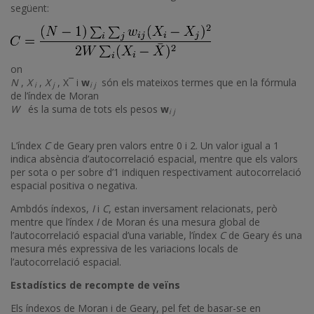
següent:
on
N
,
X
,
X
, X¯ i
w
són els mateixos termes que en la fórmula
i
j
i j
de l’índex de Moran
W
és la suma de tots els pesos
w
i j
L’índex
C
de Geary pren valors entre 0 i 2. Un valor igual a 1
indica absència d’autocorrelació espacial, mentre que els valors
per sota o per sobre d’1 indiquen respectivament autocorrelació
espacial positiva o negativa.
Ambdós índexos,
I
i
C
, estan inversament relacionats, però
mentre que l’índex
I
de Moran és una mesura global de
l’autocorrelació espacial d’una variable, l’índex
C
de Geary és una
mesura més expressiva de les variacions locals de
l’autocorrelació espacial.
Estadístics de recompte de veïns
Els índexos de Moran i de Geary, pel fet de basar-se en