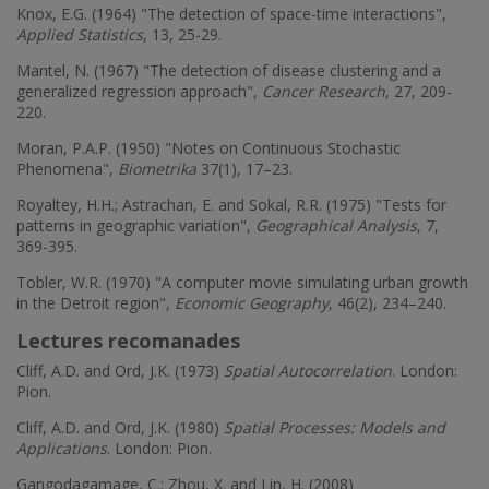
Knox, E.G. (1964) "The detection of space-time interactions",
Applied Statistics
, 13, 25-29.
Mantel, N. (1967) "The detection of disease clustering and a
generalized regression approach",
Cancer Research
, 27, 209-
220.
Moran, P.A.P. (1950) "Notes on Continuous Stochastic
Phenomena",
Biometrika
37(1), 17–23.
Royaltey, H.H.; Astrachan, E. and Sokal, R.R. (1975) "Tests for
patterns in geographic variation",
Geographical Analysis
, 7,
369-395.
Tobler, W.R. (1970) "A computer movie simulating urban growth
in the Detroit region",
Economic Geography
, 46(2), 234–240.
Lectures recomanades
Cliff, A.D. and Ord, J.K. (1973)
Spatial Autocorrelation
. London:
Pion.
Cliff, A.D. and Ord, J.K. (1980)
Spatial Processes: Models and
Applications
. London: Pion.
Gangodagamage, C.; Zhou, X. and Lin, H. (2008)