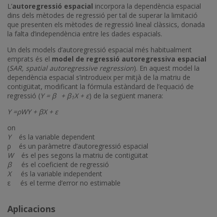
L’
autoregressió espacial
incorpora la dependència espacial
dins dels mètodes de regressió per tal de superar la limitació
que presenten els mètodes de regressió lineal clàssics, donada
la falta d’independència entre les dades espacials.
Un dels models d’autoregressió espacial més habitualment
emprats és el
model de regressió autoregressiva espacial
(
SAR, spatial autoregressive regression
). En aquest model la
dependència espacial s’introdueix per mitjà de la matriu de
contigüitat, modificant la fórmula estàndard de l’equació de
regressió (
Y = β
+ β
X + ε
) de la següent manera:
1
Y =ρWY + βX + ε
on
Y
és la variable dependent
ρ és un paràmetre d’autoregressió espacial
W
és el pes segons la matriu de contigüitat
β
és el coeficient de regressió
X
és la variable independent
ε és el terme d’error no estimable
Aplicacions