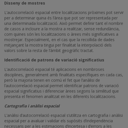
Disseny de mostres
L’autocorrelació espacial entre localitzacions pròximes pot servir
per a determinar quina és l’àrea que pot ser representada per
una determinada localització. Això permet definir tant el nombre
de casos a incloure a la mostra a realitzar, sense redundància,
com quines són les localitzacions o àrees més significatives a
mostrejar. Especialment, en el cas que la recollida de dades
mitjançant la mostra tingui per finalitat la interpolació dels
valors sobre la resta de l’àmbit geogràfic tractat.
Identificació de patrons de variació significatius
L’autocorrelació espacial té aplicacions en nombroses
disciplines, generalment amb finalitats específiques en cada cas,
però la majoria tenen en comú el fet que l’anàlisi de
l’autocorrelació espacial permet identificar patrons de variació
espacial significatius i diferenciar àrees segons la similitud que
presenta el fenomen analitzat en les diferents localitzacions.
Cartografia i anàlisi espacial
L’anàlisi d’autocorrelació espacial s’utilitza en cartografia i anàlisi
espacial per a avaluar i validar els supòsits d’independència
necessaris per a les estimacions d’incertesa i d’errors a les