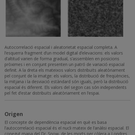
Autocorrelació espacial i aleatorietat espacial completa. A
l’esquerra fragment d’un model digital d’elevacions: els valors
d’altitud varien de forma gradual, s’assemblen en posicions
pròximes i en conjunt presenten un patró de variació espacial
definit. A la dreta els mateixos valors distribuïts aleatòriament
pel conjunt de la imatge: els valors, la distribució de freqüències,
la mitjana i la desviació estàndard són iguals, però la distribució
espacial és diferent. Els valors del segon cas són independents
pel fet d’estar distribuïts aleatòriament en l’espai.
Origen
El concepte de dependència espacial en què es basa
l’autocorrelació espacial és el nucli mateix de l’anàlisi espacial. El
conegut mapa del Dr. Snow, de les morts per còlera a Londres