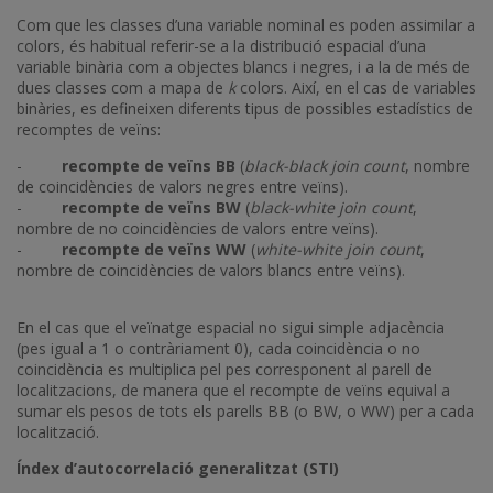
Com que les classes d’una variable nominal es poden assimilar a
colors, és habitual referir-se a la distribució espacial d’una
variable binària com a objectes blancs i negres, i a la de més de
dues classes com a mapa de
k
colors. Així, en el cas de variables
binàries, es defineixen diferents tipus de possibles estadístics de
recomptes de veïns:
-
recompte de veïns BB
(
black-black join count
, nombre
de coincidències de valors negres entre veïns).
-
recompte de veïns BW
(
black-white join count
,
nombre de no coincidències de valors entre veïns).
-
recompte de veïns WW
(
white-white join count
,
nombre de coincidències de valors blancs entre veïns).
En el cas que el veïnatge espacial no sigui simple adjacència
(pes igual a 1 o contràriament 0), cada coincidència o no
coincidència es multiplica pel pes corresponent al parell de
localitzacions, de manera que el recompte de veïns equival a
sumar els pesos de tots els parells BB (o BW, o WW) per a cada
localització.
Índex d’autocorrelació generalitzat (STI)