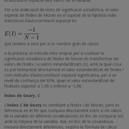
la distribució espacial dels valors de la variable.
Per a la realització de tests de significació estadística, el valor
esperat de l’índex de Moran en el supòsit de la hipòtesi nul·la
d’absència d’autocorrelació espacial és:
que tendeix a zero per a un nombre gran de casos.
A la pràctica, el mètode més emprat per a conèixer la
significació estadística de l’índex de Moran és transformar els
valors de l’índex
I
a valors estandarditzats (
z
), amb la qual cosa
es pot interpretar directament el valor estandarditzat de l’índex
I
com indicatiu d’autocorrelació espacial significativa, per a un
nivell de confiança del 95%, quan el valor estandarditzat de
l’índexés superior a 1,96 o inferior a -1,96.
Índex de Geary, C
L’
índex
C
de Geary
és semblant a l’índex
I
de Moran, però es
diferencia en el fet que compara directament entre si els valors
de la variable en diferents localitzacions en lloc de comparar-los
amb la mitjana de la variable. Així, en lloc de la covariància,
mesura directament diferències, segons la fórmula de càlcul