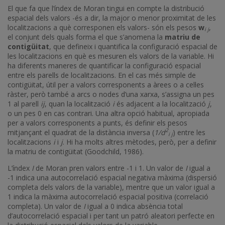
El que fa que l’índex de Moran tingui en compte la distribució
espacial dels valors -és a dir, la major o menor proximitat de les
localitzacions a què corresponen els valors- són els pesos
w
,
i j
el conjunt dels quals forma el que s’anomena la
matriu de
contigüitat
, que defineix i quantifica la configuració espacial de
les localitzacions en què es mesuren els valors de la variable. Hi
ha diferents maneres de quantificar la configuració espacial
entre els parells de localitzacions. En el cas més simple de
contigüitat, útil per a valors corresponents a àrees o a cel·les
ràster, però també a arcs o nodes d’una xarxa, s’assigna un pes
1 al parell
ij
, quan la localització
i
és adjacent a la localització
j
,
o un pes 0 en cas contrari. Una altra opció habitual, apropiada
per a valors corresponents a punts, és definir els pesos
2
mitjançant el quadrat de la distància inversa (
1/d
) entre les
i j
localitzacions
i
i
j
. Hi ha molts altres mètodes, però, per a definir
la matriu de contigüitat (Goodchild, 1986).
L’índex
I
de Moran pren valors entre -1 i 1. Un valor de
I
igual a
-1 indica una autocorrelació espacial negativa màxima (dispersió
completa dels valors de la variable), mentre que un valor igual a
1 indica la màxima autocorrelació espacial positiva (correlació
completa). Un valor de
I
igual a 0 indica absència total
d’autocorrelació espacial i per tant un patró aleatori perfecte en