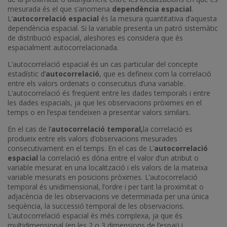
mesurada és el que s’anomena
dependència espacial
.
L’
autocorrelació espacial
és la mesura quantitativa d’aquesta
dependència espacial. Si la variable presenta un patró sistemàtic
de distribució espacial, aleshores es considera que és
espacialment autocorrelacionada.
L’autocorrelació espacial és un cas particular del concepte
estadístic d’
autocorrelació
, que es defineix com la correlació
entre els valors ordenats o consecutius d’una variable.
L’autocorrelació és freqüent entre les dades temporals i entre
les dades espacials, ja que les observacions pròximes en el
temps o en l’espai tendeixen a presentar valors similars.
En el cas de l’
autocorrelació temporal,
la correlació es
produeix entre els valors d’observacions mesurades
consecutivament en el temps. En el cas de L’
autocorrelació
espacial
la correlació es dóna entre el valor d’un atribut o
variable mesurat en una localització i els valors de la mateixa
variable mesurats en posicions pròximes. L’autocorrelació
temporal és unidimensional, l’ordre i per tant la proximitat o
adjacència de les observacions ve determinada per una única
seqüència, la successió temporal de les observacions.
L’autocorrelació espacial és més complexa, ja que és
multidimensional (en les 2 o 3 dimensions de l’espai) i