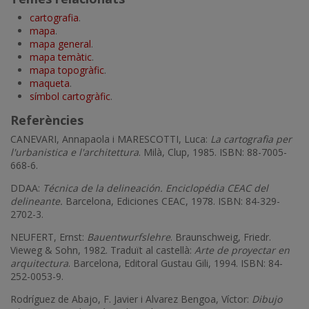
cartografia
.
mapa
.
mapa general
.
mapa temàtic
.
mapa topogràfic
.
maqueta
.
símbol cartogràfic
.
Referències
CANEVARI, Annapaola i MARESCOTTI, Luca:
La cartografia per
l'urbanistica e l'architettura
. Milà, Clup, 1985. ISBN: 88-7005-
668-6.
DDAA:
Técnica de la delineación. Enciclopédia CEAC del
delineante.
Barcelona, Ediciones CEAC, 1978. ISBN: 84-329-
2702-3.
NEUFERT, Ernst:
Bauentwurfslehre
. Braunschweig, Friedr.
Vieweg & Sohn, 1982. Traduït al castellà:
Arte de proyectar en
arquitectura
. Barcelona, Editoral Gustau Gili, 1994. ISBN: 84-
252-0053-9.
Rodríguez de Abajo, F. Javier i Alvarez Bengoa, Víctor:
Dibujo