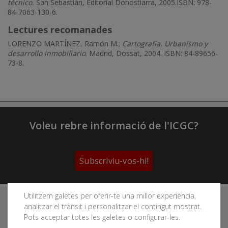
técnico.
San Sebastián, Editorial Donostiarra, 2005.ISBN: 978-
84-7063-130-6.
Lectures recomanades
LORENZO MARTÍNEZ, Ramón M.;
Cartografía. Urbanismo y
desarrollo inmobiliario
. Madrid, Dossat, 2004. ISBN: 84-89656-
73-8.
Voleu rebre informació de l'ICGC?
Subscriviu-vos-hi!
Utilitzem galetes per oferir-te una millor experiència,
Segueix les xarxes socials de l'Institut Cartogràfic i
analitzar el trànsit i personalitzar el contingut mostrat.
Geològic de Catalunya
Pots acceptar totes les galetes o configurar-les.