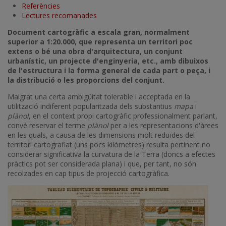
Referències
Lectures recomanades
Document cartogràfic a escala gran, normalment
superior a 1:20.000, que representa un territori poc
extens o bé una obra d'arquitectura, un conjunt
urbanístic, un projecte d'enginyeria, etc., amb dibuixos
de l'estructura i la forma general de cada part o peça, i
la distribució o les proporcions del conjunt.
Malgrat una certa ambigüitat tolerable i acceptada en la
utilització indiferent popularitzada dels substantius
mapa
i
plànol
, en el context propi cartogràfic professionalment parlant,
convé reservar el terme
plànol
per a les representacions d'àrees
en les quals, a causa de les dimensions molt reduïdes del
territori cartografiat (uns pocs kilòmetres) resulta pertinent no
considerar significativa la curvatura de la Terra (doncs a efectes
pràctics pot ser considerada plana) i que, per tant, no són
recolzades en cap tipus de projecció cartogràfica.
Imatge