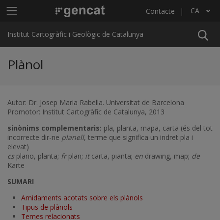
Vés al contingut
Menú principal ICGC
CA
Contacte
Llista les accions addicionals
Institut Cartogràfic i Geològic de Catalunya
Plànol
Autor: Dr. Josep Maria Rabella. Universitat de Barcelona
Promotor: Institut Cartogràfic de Catalunya, 2013
sinònims complementaris:
pla, planta, mapa, carta (és del tot
incorrecte dir-ne
planell
, terme que significa un indret pla i
elevat)
cs
plano, planta;
fr
plan;
it
carta, pianta;
en
drawing, map;
de
Karte
SUMARI
Amidaments acotats sobre els plànols
Tipus de plànols
Temes relacionats