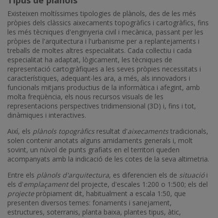
Existeixen moltíssimes tipologies de plànols, des de les més
pròpies dels clàssics aixecaments topogràfics i cartogràfics, fins
les més tècniques d'enginyeria civil i mecànica, passant per les
pròpies de l'arquitectura i l'urbanisme per a replantejaments i
treballs de moltes altres especialitats. Cada col·lectiu i cada
especialitat ha adaptat, lògicament, les tècniques de
representació cartogràfiques a les seves pròpies necessitats i
característiques, adequant-les ara, a més, als innovadors i
funcionals mitjans productius de la informàtica i afegint, amb
molta freqüència, els nous recursos visuals de les
representacions perspectives tridimensional (3D) i, fins i tot,
dinàmiques i interactives.
Així, els
plànols topogràfics
resultat d'
aixecaments
tradicionals,
solen contenir anotats alguns amidaments generals i, molt
sovint, un núvol de punts grafiats en el territori queden
acompanyats amb la indicació de les cotes de la seva altimetria.
Entre els
plànols d'arquitectura
, es diferencien els de
situació
i
els d'
emplaçament
del projecte, d'escales 1:200 o 1:500; els del
projecte
pròpiament dit, habitualment a escala 1:50, que
presenten diversos temes: fonaments i sanejament,
estructures, soterranis, planta baixa, plantes tipus, àtic,