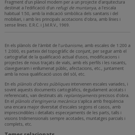
Fragment d'un plànol modern per a un projecte d'arquitectura
destinat a l'edificació d'un
refugi de muntanya
, a l'escala
habitual 1:50, amb la indicació simbòlica dels sanitaris i del
mobiliari, i amb les principals acotacions d'obra, amb línies i
sense línies. E.R.C. i J.M.R.V., 1969.
En els plànols de l'àmbit de l'
urbanisme
, amb escales de 1:200 a
1 2:000, es parteix del topogràfic de conjunt, per seguir amb el
cartografiat de la qualificació actual d'usos, modificacions i
projectes de nous traçats de vials, amb els perfils i les rasants,
clavegueram i enllumenat públic, afectacions, etc., juntament
amb la nova qualificació usos del sòl, etc.
En els
plànols d'obres públiques
intervenen escales variades, i
sovint aquests documents cartogràfics, degudament acotats i
referenciats, van destinats als
replantejaments
precisos d'obra.
En el
plànols d'enginyeria mecànica
s'aplica amb freqüència
una encara major diversitat d'escales segons el casos, amb
imprescindibles i detallats especejaments de les parts, talls i
visions tridimensionals sempre acotades, muntatges parcials i
complets, etc.
Temes relacionats