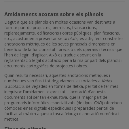
Amidaments acotats sobre els plànols
Degut a que els plànols en moltes ocasions van destinats a
formar part de projectes, permisos, transaccions,
replantejaments, edificacions i obres públiques, planificacions,
etc., acostumen a presentar-se
acotats
, és adir, fent constar les
anotacions mètriques de les seves principals dimensions en
beneficio de la funcionalitat i precisió dels operaris i tècnics que
l'han de llegir i d'aplicar. Això es tradueix sovint en la
reglamentació legal d'acotació per a la major part dels plànols i
documents cartogràfics de projectes i obres.
Quan resulta necessari, aquestes anotacions mètriques i
numèriques van fins i tot degudament associades a
línies
d'acotació
, de vegades en forma de fletxa, per tal de fer més
inequívoc l'amidament expressat. L'acotació d'aquests
documents sol ser tan exhaustiva, que la major part de
programaris informàtics especialitzats (de tipus
CAD
) ofereixen
còmodes eines digitals específiques i preparades per tal de
facilitat al màxim aquesta tasca feixuga d'anotació numèrica i
mètrica.
Tipus de plànols