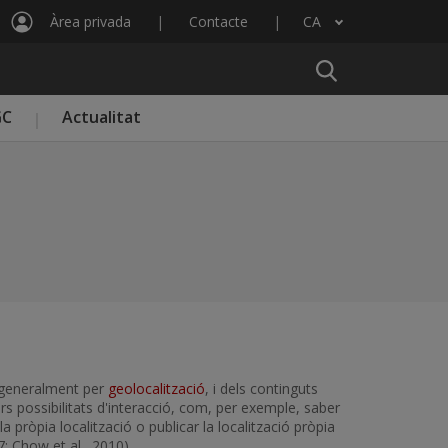
Àrea privada
Contacte
CA
Llista les accions addicionals
GC
Actualitat
a generalment per
geolocalització
, i dels continguts
rs possibilitats d'interacció, com, per exemple, saber
 pròpia localització o publicar la localització pròpia
; Chow et al., 2010).