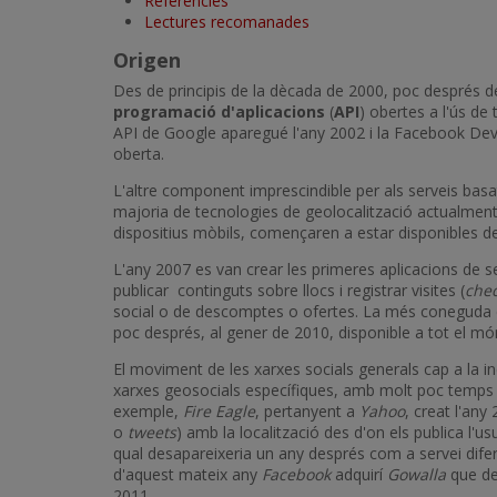
Referències
Lectures recomanades
Origen
Des de principis de la dècada de 2000, poc després de 
programació d'aplicacions
(
API
) obertes a l'ús de
API de Google aparegué l'any 2002 i la Facebook Devel
oberta.
L'altre component imprescindible per als serveis basat
majoria de tecnologies de geolocalització actualment 
dispositius mòbils, començaren a estar disponibles de
L'any 2007 es van crear les primeres aplicacions de 
publicar continguts sobre llocs i registrar visites (
chec
social o de descomptes o ofertes. La més coneguda d
poc després, al gener de 2010, disponible a tot el mó
El moviment de les xarxes socials generals cap a la 
xarxes geosocials específiques, amb molt poc temps de
exemple,
Fire Eagle
, pertanyent a
Yahoo
, creat l'any
o
tweets
) amb la localització des d'on els publica l'us
qual desapareixeria un any després com a servei dif
d'aquest mateix any
Facebook
adquirí
Gowalla
que dei
2011.