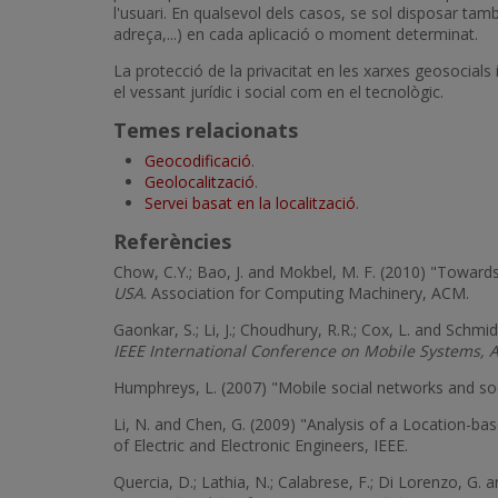
l'usuari. En qualsevol dels casos, se sol disposar també
adreça,...) en cada aplicació o moment determinat.
La protecció de la privacitat en les xarxes geosocials
el vessant jurídic i social com en el tecnològic.
Temes relacionats
Geocodificació
.
Geolocalització
.
Servei basat en la localització
.
Referències
Chow, C.Y.; Bao, J. and Mokbel, M. F. (2010) "Toward
USA
. Association for Computing Machinery, ACM.
Gaonkar, S.; Li, J.; Choudhury, R.R.; Cox, L. and Sch
IEEE International Conference on Mobile Systems, A
Humphreys, L. (2007) "Mobile social networks and soc
Li, N. and Chen, G. (2009) "Analysis of a Location-b
of Electric and Electronic Engineers, IEEE.
Quercia, D.; Lathia, N.; Calabrese, F.; Di Lorenzo, 