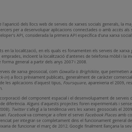
l'aparició dels llocs web de serveis de xarxes socials generals, la ma
 tercers per a desenvolupar aplicacions connectades o amb accés als s
oper's API, considerada la primera API específica d'una xarxa social, 
s en la localització, en els quals es fonamenten els serveis de xarxa 
emprades, incloent la localització d'antenes de telefonia mòbil i la i
 forma general a partir dels anys 2007 i 2008.
serveis de xarxa geosocial, com
Gowalla
o
Brightkite
, que permetien al
k-in
) a llocs prèviament publicats, generalment de caràcter comercial
e les aplicacions d'aquest tipus,
Foursquare
, apareixeria el 2009, r
n.
incorporació del component espacial i el desenvolupament de serveis d
 diferència. Alguns d'aquests projectes foren experimentals i sense è
 2008).
Twitter
s'afegí a la tendència vers les xarxes geosocials el 200
uari.
Facebook
va començar a oferir el servei
Facebook Places
amb con
erenciat per integrar-se completament dins el funcionament general d
xaria de funcionar el març de 2012. Google finalment llançaria la sev