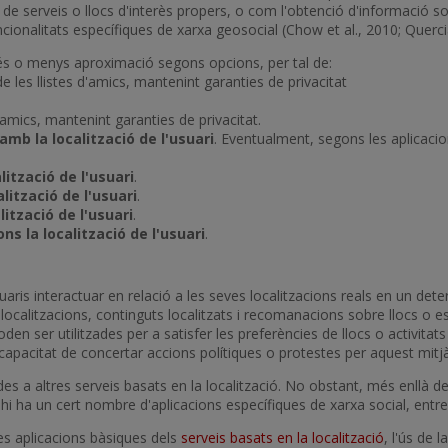
 de serveis o llocs d'interès propers, o com l'obtenció d'informació so
uncionalitats específiques de xarxa geosocial (Chow et al., 2010; Querci
més o menys aproximació segons opcions, per tal de:
e les llistes d'amics, mantenint garanties de privacitat
d'amics, mantenint garanties de privacitat.
mb la localització de l'usuari
. Eventualment, segons les aplicacio
ització de l'usuari
.
lització de l'usuari
.
ització de l'usuari
.
 la localització de l'usuari
.
aris interactuar en relació a les seves localitzacions reals en un de
ocalitzacions, continguts localitzats i recomanacions sobre llocs o es
oden ser utilitzades per a satisfer les preferències de llocs o activitats
a capacitat de concertar accions polítiques o protestes per aquest mitjà
s a altres serveis basats en la localització. No obstant, més enllà de 
, hi ha un cert nombre d'aplicacions específiques de xarxa social, entre
les aplicacions bàsiques dels
serveis basats en la localització
, l'ús de 