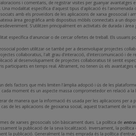
 valoracions i comentaris, de registrar visites per guanyar avantatges e
. Una modalitat específica d'aquest tipus d'aplicació és l'anomenada 
associats amb els proveïdors de les aplicacions de xarxa geosocial i am
ateixa àrea geogràfica amb dispositius mòbils connectats a un dispos
esdeveniment. S'utilitzen principalment en activitats de durada i àre
alitat específica d'anunciar o de cercar ofertes de treball. Els usuar
geosocial poden utilitzar-se també per a desenvolupar projectes col·labo
ojectes col·laboratius, l'alt grau d'interacció, d'intercomunicació i d
aplicació al desenvolupament de projectes col·laboratius té sentit esp
ris participants en temps real. Altrament, no tenen ús els avantatges es
un dels factors que més limiten l'àmplia adopció i ús de les plataforme
i en cada moment és un aspecte massa comprometedor en relació a la ll
operar de manera que la informació és usada per les aplicacions per a
cas de les aplicacions de geoxarxa social, aquest tractament de la inf
formes de xarxes geosocials són bàsicament dues. La política de
entra
essament la publicació de la seva localització. Inversament, la política
tament la publicació. Generalment la més emprada és la política d'entra