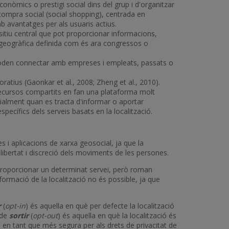
conòmics o prestigi social dins del grup i d'organitzar
compra social (social shopping), centrada en
b avantatges per als usuaris actius.
itiu central que pot proporcionar informacions,
a geogràfica definida com és ara congressos o
is poden connectar amb empreses i empleats, passats o
ratius (Gaonkar et al., 2008; Zheng et al., 2010).
e recursos compartits en fan una plataforma molt
ecialment quan es tracta d'informar o aportar
pecífics dels serveis basats en la localització.
s i aplicacions de xarxa geosocial, ja que la
ibertat i discreció dels moviments de les persones.
 proporcionar un determinat servei, però roman
ormació de la localització no és possible, ja que
r
(
opt-in
) és aquella en què per defecte la localització
 de
sortir
(
opt-out
) és aquella en què la localització és
r, en tant que més segura per als drets de privacitat de