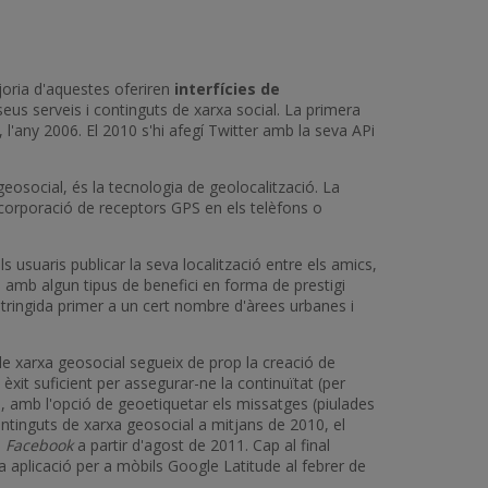
joria d'aquestes oferiren
interfícies de
eus serveis i continguts de xarxa social. La primera
l'any 2006. El 2010 s'hi afegí Twitter amb la seva APi
geosocial, és la tecnologia de geolocalització. La
ncorporació de receptors GPS en els telèfons o
s usuaris publicar la seva localització entre els amics,
 amb algun tipus de benefici en forma de prestigi
estringida primer a un cert nombre d'àrees urbanes i
e xarxa geosocial segueix de prop la creació de
xit suficient per assegurar-ne la continuïtat (per
9, amb l'opció de geoetiquetar els missatges (piulades
tinguts de xarxa geosocial a mitjans de 2010, el
e
Facebook
a partir d'agost de 2011. Cap al final
a aplicació per a mòbils Google Latitude al febrer de