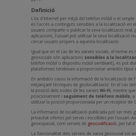
Definició
L'ús d'Internet per mitjà del telèfon mòbil o el simpl
és l'accés a continguts sensibles a la localització en e
usuaris compartir o publicar la seva localització real
aplicacions, l'usuari pot utilitzar la seva localització
cercar usuaris propers a aquesta localització.
Igual que en el cas de les xarxes socials, el terme es 
geosocials són aplicacions
sensibles a la localitza
telèfon mòbil o dispositiu mòbil semblant), es pot dis
plataformes tendeixen a proporcionar ambdós tipus de
En ambdós casos la informació de la localització de l'
mitjançant tècniques de geolocalització. En el cas del
la posició dels nodes de les xarxes
Wi-Fi
, mentre que
posicionament i
seguiment de telèfons mòbils
, a
utilitzar la posició proporcionada per un receptor de
La informació de localització publicada pot ser més ge
privacitat ofertes pel servei i escollides per l'usuari. 
geoespacial, com serveis de
geocodificació
, per tal d
La funcionalitat dels serveis de xarxa geosocial sol an