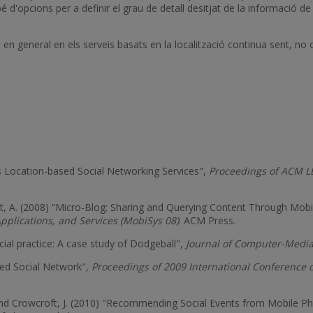
 d'opcions per a definir el grau de detall desitjat de la informació de l
 i en general en els serveis basats en la localització continua sent, n
s Location-based Social Networking Services",
Proceedings of ACM LB
midt, A. (2008) “Micro-Blog: Sharing and Querying Content Through Mobi
pplications, and Services (MobiSys 08)
. ACM Press.
ial practice: A case study of Dodgeball",
Journal of Computer-Medi
ased Social Network",
Proceedings of 2009 International Conference
G. and Crowcroft, J. (2010) "Recommending Social Events from Mobile 