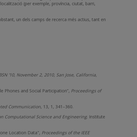
ocalització (per exemple, província, ciutat, barri,
o obstant, un dels camps de recerca més actius, tant en
SN ’10, November 2, 2010, San Jose, California,
le Phones and Social Participation”,
Proceedings of
ated Communication
, 13, 1, 341–360.
 on Computational Science and Engineering
. Institute
Phone Location Data",
Proceedings of the IEEE