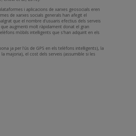
s plataformes i aplicacions de xarxes geosocials eren
rmes de xarxes socials generals han afegit el
, malgrat que el nombre d'usuaris efectius dels serveis
ra que augmenti molt ràpidament donat el gran
èfons mòbils intel·ligents que s'han adquirit en els
na ja per l'ús de GPS en els telèfons intel·ligents), la
 la majoria), el cost dels serveis (assumible si les