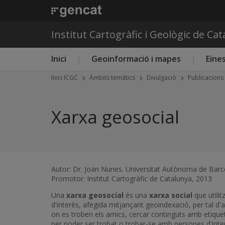
Institut Cartogràfic i Geològic de Ca
Menú principal ICGC
Inici
Geoinformació i mapes
Eines
Inici ICGC
Àmbits temàtics
Divulgació
Publicacions
Xarxa geosocial
Autor: Dr. Joan Nunes. Universitat Autònoma de Bar
Promotor: Institut Cartogràfic de Catalunya, 2013
Una
xarxa geosocial
és una
xarxa social
que utilit
d'interès, afegida mitjançant geoindexació, per tal d'
on es troben els amics, cercar continguts amb etiquetes
per poder ser trobat o trobar-se amb persones d'inte