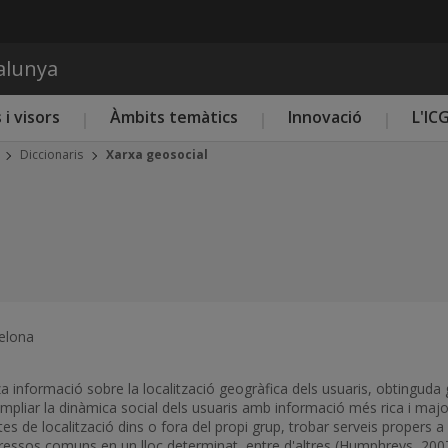
Vés al contingut
talunya
 i visors
Àmbits temàtics
Innovació
L'IC
Diccionaris
Xarxa geosocial
celona
za informació sobre la localització geogràfica dels usuaris, obtingud
ampliar la dinàmica social dels usuaris amb informació més rica i majo
 de localització dins o fora del propi grup, trobar serveis propers a la
ressos comuns en un lloc determinat, entre d'altres (Humphreys, 2007