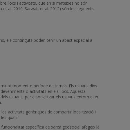
bre llocs i activitats, que en si mateixes no són
a et al. 2010; Sarwat, et al. 2012) són les següents:
ns, els continguts poden tenir un abast espacial a
terminat moment o període de temps. Els usuaris dins
deveniments o activitats en els llocs. Aquesta
 dels usuaris, per a socialitzar els usuaris entorn d'un
.
les activitats genèriques de compartir localització i
 les quals:
la funcionalitat específica de xarxa geosocial afegeix la