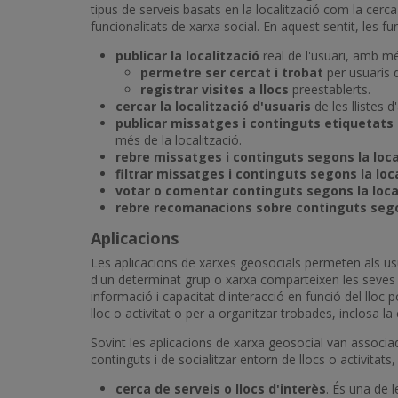
tipus de serveis basats en la localització com la cerca
funcionalitats de xarxa social. En aquest sentit, les f
publicar la localització
real de l'usuari, amb 
permetre ser cercat i trobat
per usuaris d
registrar visites a llocs
preestablerts.
cercar la localització d'usuaris
de les llistes 
publicar missatges i continguts etiquetats a
més de la localització.
rebre missatges i continguts segons la local
filtrar missatges i continguts segons la loca
votar o comentar continguts segons la local
rebre recomanacions sobre continguts segons
Aplicacions
Les aplicacions de xarxes geosocials permeten als usu
d'un determinat grup o xarxa comparteixen les seves l
informació i capacitat d'interacció en funció del lloc p
lloc o activitat o per a organitzar trobades, inclosa l
Sovint les aplicacions de xarxa geosocial van associade
continguts i de socialitzar entorn de llocs o activitats
cerca de serveis o llocs d'interès
. És una de 