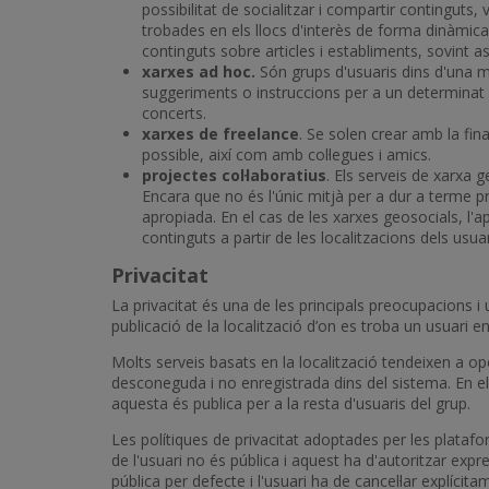
possibilitat de socialitzar i compartir continguts,
trobades en els llocs d'interès de forma dinàmica
continguts sobre articles i establiments, sovint 
xarxes ad hoc.
Són grups d'usuaris dins d'una m
suggeriments o instruccions per a un determinat 
concerts.
xarxes de freelance
. Se solen crear amb la fin
possible, així com amb col·legues i amics.
projectes col·laboratius
. Els serveis de xarxa 
Encara que no és l'únic mitjà per a dur a terme pr
apropiada. En el cas de les xarxes geosocials, l'
continguts a partir de les localitzacions dels usua
Privacitat
La privacitat és una de les principals preocupacions i 
publicació de la localització d’on es troba un usuar
Molts serveis basats en la localització tendeixen a 
desconeguda i no enregistrada dins del sistema. En el 
aquesta és publica per a la resta d'usuaris del grup.
Les polítiques de privacitat adoptades per les plata
de l'usuari no és pública i aquest ha d'autoritzar expr
pública per defecte i l'usuari ha de cancel·lar explíci