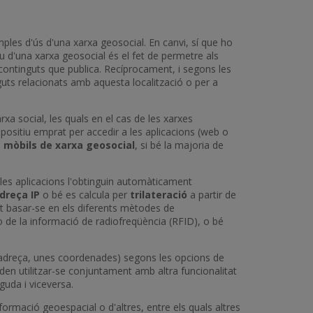
mples d'ús d'una xarxa geosocial. En canvi, sí que ho
ntiu d'una xarxa geosocial és el fet de permetre als
 continguts que publica. Recíprocament, i segons les
tinguts relacionats amb aquesta localització o per a
rxa social, les quals en el cas de les xarxes
ispositiu emprat per accedir a les aplicacions (web o
s mòbils de xarxa geosocial
, si bé la majoria de
 les aplicacions l'obtinguin automàticament
dreça IP
o bé es calcula per
trilateració
a partir de
ot basar-se en els diferents mètodes de
) o de la informació de radiofreqüència (RFID), o bé
una adreça, unes coordenades) segons les opcions de
en utilitzar-se conjuntament amb altra funcionalitat
uda i viceversa.
formació geoespacial o d'altres, entre els quals altres