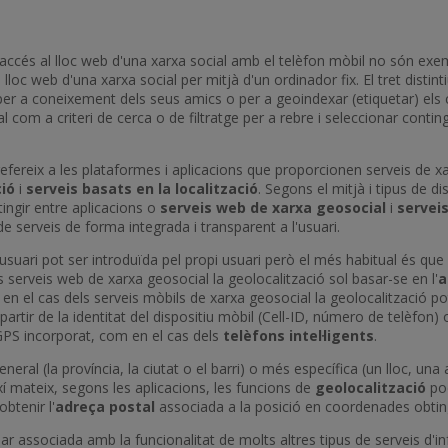
e accés al lloc web d'una xarxa social amb el telèfon mòbil no són exe
l lloc web d'una xarxa social per mitjà d'un ordinador fix. El tret disti
, per a coneixement dels seus amics o per a geoindexar (etiquetar) els
 real com a criteri de cerca o de filtratge per a rebre i seleccionar con
refereix a les plataformes i aplicacions que proporcionen serveis de xa
ció
i
serveis basats en la localització
. Segons el mitjà i tipus de d
tingir entre aplicacions o
serveis web de xarxa geosocial
i
servei
 serveis de forma integrada i transparent a l'usuari.
usuari pot ser introduïda pel propi usuari però el més habitual és que
s serveis web de xarxa geosocial la geolocalització sol basar-se en l'
a
 en el cas dels serveis mòbils de xarxa geosocial la geolocalització p
 partir de la identitat del dispositiu mòbil (Cell-ID, número de telèfon
 GPS incorporat, com en el cas dels
telèfons intel·ligents
.
neral (la província, la ciutat o el barri) o més específica (un lloc, 
Així mateix, segons les aplicacions, les funcions de
geolocalització
pod
'obtenir l'
adreça postal
associada a la posició en coordenades obting
ar associada amb la funcionalitat de molts altres tipus de serveis d'in