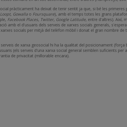
social pràcticament ha deixat de tenir sentit ja que, si bé les primere
Loopt
,
Gowalla
o
Foursquare
), amb el temps totes les grans platafo
ple,
Facebook Places
,
Twitter
,
Google Latitude
, entre d'altres). Així
ció amb el d'usuaris dels serveis de xarxes socials generals, s'espe
arxes socials per mitjà del telèfon mòbil i donat el gran nombre de tel
 serveis de xarxa geosocial hi ha la qualitat del posicionament (força bo
usuaris (els serveis d'una xarxa social general semblen suficients per a
antia de privacitat (millorable encara).