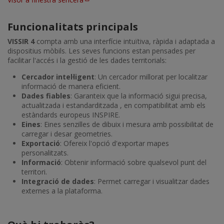
Funcionalitats principals
VISSIR 4
compta amb una interfície intuïtiva, ràpida i adaptada a
dispositius mòbils. Les seves funcions estan pensades per
facilitar l'accés i la gestió de les dades territorials:
Cercador intel·ligent
: Un cercador millorat per localitzar
informació de manera eficient.
Dades fiables
: Garanteix que la informació sigui precisa,
actualitzada i estandarditzada , en compatibilitat amb els
estàndards europeus INSPIRE.
Eines
: Eines senzilles de dibuix i mesura amb possibilitat de
carregar i desar geometries.
Exportació
: Ofereix l'opció d'exportar mapes
personalitzats.
Informació
: Obtenir informació sobre qualsevol punt del
territori.
Integració de dades
: Permet carregar i visualitzar dades
externes a la plataforma.