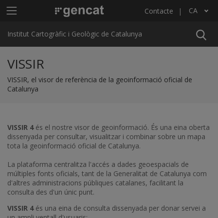
Vés al contingut
Menú principal ICGC
CA
Contacte
Llista les accions addicionals
Institut Cartogràfic i Geològic de Catalunya
VISSIR
VISSIR, el visor de referència de la geoinformació oficial de
Catalunya
VISSIR 4
és el nostre visor de geoinformació. És una eina oberta
dissenyada per consultar, visualitzar i combinar sobre un mapa
tota la geoinformació oficial de Catalunya.
La plataforma centralitza l'accés a dades geoespacials de
múltiples fonts oficials, tant de la Generalitat de Catalunya com
d'altres administracions públiques catalanes, facilitant la
consulta des d'un únic punt.
VISSIR 4
és una eina de consulta dissenyada per donar servei a
un ampli ventall d'usuaris: