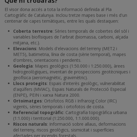
Què hi trobaràs?
El visor dona accés a tota la informació definida al Pla
Cartogràfic de Catalunya. Inclou tretze mapes base i més d'un
centenar de capes temàtiques, entre les quals destaquen:
Coberta terrestre
: Sèries temporals de cobertes del sòl i
variables biofísiques de l'arbrat (biomassa, carboni, alçada
mitjana, etc.).
Elevacions
: Models d'elevacions del terreny (MET2 i
MET5), batimetria, línia de costa (sèrie temporal), mapes
d'ombres, orientacions i pendents.
Geologia
: Mapes geològics (1:50.000 i 1:250.000), àrees
hidrogeològiques, inventari de prospeccions geotècniques i
geofísica (aeromagnètic, gravimètric).
Llocs protegits
: Espais d'interès geològic, vulnerabilitat
d'aqüífers (MVIAC), Espais Naturals de Protecció Especial
(ENPE), PEIN i xarxa Natura 2000.
Ortoimatges
: Ortofotos RGB i Infraroig Color (IRC)
vigents, sèries temporals i ortofotos de costa.
Referencial topogràfic
: Cartografia topogràfica urbana
(1:1.000) i territorial (1:250.000, 1:1.000.000).
Riscos naturals
: Informació sobre allaus, deformacions
del terreny, riscos geològics, sismicitat i superfícies
afectades per incendis forestals.