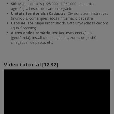
Sòl
: Mapes de sòls (1:25.000 i 1:250.000), capacitat
agrològica i estoc de carboni orgànic.
Unitats territorials i Cadastre
: Divisions administratives
(municipis, comarques, etc.) i informació cadastral.
Usos del sòl
: Mapa urbanístic de Catalunya (classificacions
i qualificacions).
Altres dades temàtiques
: Recursos energètics
(geotèrmia), instal·lacions agrícoles, zones de gestió
cinegètica i de pesca, etc.
Vídeo tutorial [12:32]