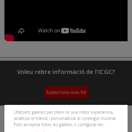
Voleu rebre informació de l'ICGC?
Subscriviu-vos-hi!
Utilitzem galetes per oferir-te una millor experiència,
Segueix les xarxes socials de l'Institut Cartogràfic i
analitzar el trànsit i personalitzar el contingut mostrat.
Geològic de Catalunya
Pots acceptar totes les galetes o configurar-les.