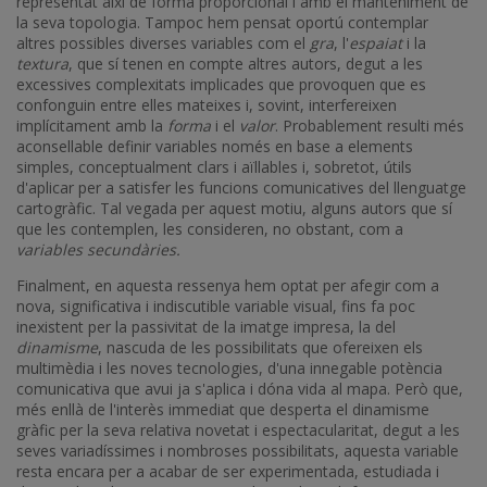
representat així de forma proporcional i amb el manteniment de
la seva topologia. Tampoc hem pensat oportú contemplar
altres possibles diverses variables com el
gra
, l'
espaiat
i la
textura
, que sí tenen en compte altres autors, degut a les
excessives complexitats implicades que provoquen que es
confonguin entre elles mateixes i, sovint, interfereixen
implícitament amb la
forma
i el
valor
. Probablement resulti més
aconsellable definir variables només en base a elements
simples, conceptualment clars i aïllables i, sobretot, útils
d'aplicar per a satisfer les funcions comunicatives del llenguatge
cartogràfic. Tal vegada per aquest motiu, alguns autors que sí
que les contemplen, les consideren, no obstant, com a
variables secundàries.
Finalment, en aquesta ressenya hem optat per afegir com a
nova, significativa i indiscutible variable visual, fins fa poc
inexistent per la passivitat de la imatge impresa, la del
dinamisme
, nascuda de les possibilitats que ofereixen els
multimèdia i les noves tecnologies, d'una innegable potència
comunicativa que avui ja s'aplica i dóna vida al mapa. Però que,
més enllà de l'interès immediat que desperta el dinamisme
gràfic per la seva relativa novetat i espectacularitat, degut a les
seves variadíssimes i nombroses possibilitats, aquesta variable
resta encara per a acabar de ser experimentada, estudiada i