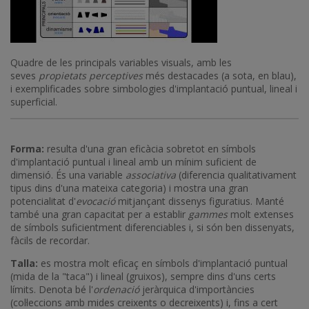
Quadre de les principals variables visuals, amb les
seves
propietats perceptives
més destacades (a sota, en blau),
i exemplificades sobre simbologies d'implantació puntual, lineal i
superficial.
Forma:
resulta d'una gran eficàcia sobretot en símbols
d'implantació puntual i lineal amb un mínim suficient de
dimensió. És una variable
associativa
(diferencia qualitativament
tipus dins d'una mateixa categoria) i mostra una gran
potencialitat d'
evocació
mitjançant dissenys figuratius. Manté
també una gran capacitat per a establir
gammes
molt extenses
de símbols suficientment diferenciables i, si són ben dissenyats,
fàcils de recordar.
Talla:
es mostra molt eficaç en símbols d'implantació puntual
(mida de la "taca") i lineal (gruixos), sempre dins d'uns certs
límits. Denota bé l'
ordenació
jeràrquica d'importàncies
(col·leccions amb mides creixents o decreixents) i, fins a cert