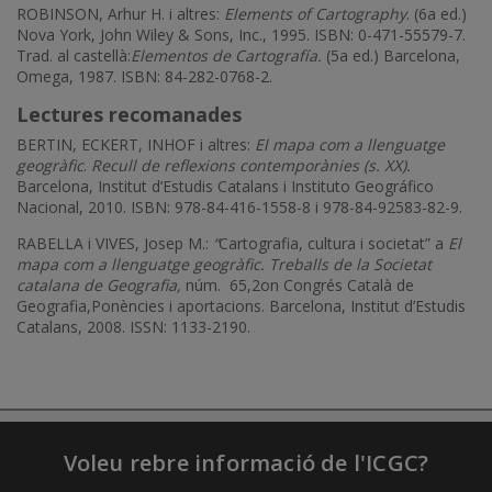
ROBINSON, Arhur H. i altres:
Elements of Cartography
. (6a ed.)
Nova York, John Wiley & Sons, Inc., 1995. ISBN: 0-471-55579-7.
Trad. al castellà:
Elementos de Cartografía.
(5a ed.) Barcelona,
Omega, 1987. ISBN: 84-282-0768-2.
Lectures recomanades
BERTIN, ECKERT, INHOF i altres:
El mapa com a llenguatge
geogràfic
.
Recull de reflexions contemporànies (s. XX).
Barcelona, Institut d’Estudis Catalans i Instituto Geográfico
Nacional, 2010. ISBN: 978-84-416-1558-8 i 978-84-92583-82-9.
RABELLA i VIVES, Josep M.:
“
Cartografia, cultura i societat” a
El
mapa com a llenguatge geogràfic. Treballs de la Societat
catalana de Geografia,
núm. 65,2on Congrés Català de
Geografia,Ponències i aportacions. Barcelona, Institut d’Estudis
Catalans, 2008. ISSN: 1133-2190.
Voleu rebre informació de l'ICGC?