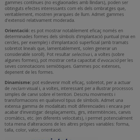
gammes contínues (no esglaonades amb llindars), poden ser
obtinguts efectes interessants com els dels ombratges que,
veritablement, mostren jerarquies de llum. Admet gammes
d'extensió relativament moderada.
Orientació:
es pot mostrar notablement eficaç només en
determinades formes dels símbols d'implantació puntual (mai en
cercles, per exemple) i d'implantació superficial (amb tramats
sobretot lineals que, lamentablement, solen generar un
considerable soroll). Pot resultar
selectiva
i, a voltes (sobre
algunes formes), pot mostrar certa capacitat d'
evocació
per les
seves connotacions semiòtiques. Gammes poc extenses,
depenent de les formes.
Dinamisme:
pot esdevenir molt eficaç, sobretot, per a actuar
de
reclam
visual i, a voltes, interessant per a il·lustrar processos
simples de canvi sobre el territori. Descriu moviments i
transformacions en qualsevol tipus de símbols. Admet una
extensa gamma de modalitats molt diferenciades i encara per
acabar d'investigar: desplaçaments, girs, intermitències, canvis
cromàtics, etc. (en diferents velocitats), i permet potencialment
tota mena d'alteracions de les altres pròpies variables: forma,
talla, color, valor, orientació.