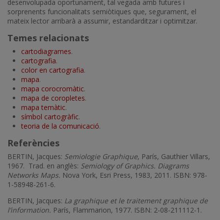
desenvolupada oportunament, tal vegada amb futures i
sorprenents funcionalitats semiòtiques que, segurament, el
mateix lector arribarà a assumir, estandarditzar i optimitzar.
Temes relacionats
cartodiagrames
.
cartografia
.
color en cartografia
.
mapa
.
mapa corocromàtic
.
mapa de coropletes
.
mapa temàtic
.
símbol cartogràfic
.
teoria de la comunicació
.
Referències
BERTIN, Jacques:
Semiologie Graphique
, París, Gauthier Villars,
1967. Trad. en anglès:
Semiology of Graphics. Diagrams
Networks Maps.
Nova York, Esri Press, 1983, 2011. ISBN: 978-
1-58948-261-6.
BERTIN, Jacques:
La graphique et le traitement graphique de
l’information.
París, Flammarion, 1977. ISBN: 2-08-211112-1.