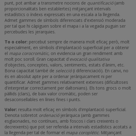
punt, pot arribar a transmetre nocions de
quantificació
(amb
proporcionalitats ben establertes) mitjançant intervals
estadístics o índexs expressats en una escala a la llegenda.
Admet gammes de símbols diferenciats d'extensió moderada
per tal que hi càpiguen sobre el mapa i a la vegada puguin ser
percebudes les jerarquies.
To o color:
percebut sempre de manera molt eficaç però, molt
especialment, en símbols d'implantació superficial per a obtenir
el
mapa corocromàtic
, on evidencia un gran rendiment amb
molt poc soroll. Gran capacitat d'
evocació qualitativa
d'objectes, conceptes, valors, sentiments, estats d'ànim, etc.
Bona capacitat també de
selecció
(i diferenciació). En canvi, no
és en absolut apte per a ordenar jeràrquicament ni per
quantificar. Admet gammes relativament extenses (dificultoses
d'interpretar correctament per daltonians). Els tons grocs o molt
pàl·lids (clars), de baix valor cromàtic, poden ser
desaconsellables en línies fines i punts.
Valor:
resulta molt eficaç en símbols d'implantació superficial.
Denota sobretot
ordenació
jeràrquica (amb gammes
esglaonades, no contínues, amb foscos i clars creixents o
decreixents) que pot ser referida a intervals estadístics acotats a
la llegenda per tal de formar el
mapa coroplètic
. Mitjançant