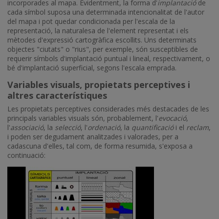
incorporades al mapa. Evidentment, la forma d'
implantació
de
cada símbol suposa una determinada intencionalitat de l'autor
del mapa i pot quedar condicionada per l'escala de la
representació, la naturalesa de l'element representat i els
mètodes d'expressió cartogràfica escollits. Uns determinats
objectes "ciutats" o "rius", per exemple, són susceptibles de
requerir símbols d'implantació puntual i lineal, respectivament, o
bé d'implantació superficial, segons l'escala emprada.
Variables visuals, propietats perceptives i
altres característiques
Les propietats perceptives considerades més destacades de les
principals variables visuals són, probablement, l'
evocació
,
l'
associació
, la
selecció
, l'
ordenació
, la
quantificació
i el
reclam
,
i poden ser degudament analitzades i valorades, per a
cadascuna d'elles, tal com, de forma resumida, s'exposa a
continuació:
Imatge