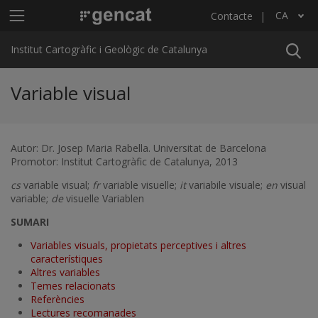
Vés al contingut
Menú principal ICGC
CA
Contacte
Llista les accions addicionals
Institut Cartogràfic i Geològic de Catalunya
Variable visual
Autor: Dr. Josep Maria Rabella. Universitat de Barcelona
Promotor: Institut Cartogràfic de Catalunya, 2013
cs
variable visual;
fr
variable visuelle;
it
variabile visuale;
en
visual
variable;
de
visuelle Variablen
SUMARI
Variables visuals, propietats perceptives i altres
característiques
Altres variables
Temes relacionats
Referències
Lectures recomanades