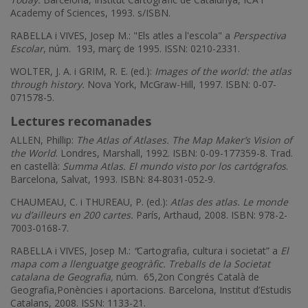
Academy of Sciences, 1993. s/ISBN.
RABELLA i VIVES, Josep M.: "Els atles a l'escola" a
Perspectiva
Escolar
, núm. 193, març de 1995. ISSN: 0210-2331.
WOLTER, J. A. i GRIM, R. E. (ed.):
Images of the world: the atlas
through history.
Nova York, McGraw-Hill, 1997. ISBN: 0-07-
071578-5.
Lectures recomanades
ALLEN, Phillip:
The Atlas of Atlases. The Map Maker’s Vision of
the World
. Londres, Marshall, 1992. ISBN: 0-09-177359-8. Trad.
en castellà:
Summa Atlas. El mundo visto por los cartógrafos
.
Barcelona, Salvat, 1993. ISBN: 84-8031-052-9.
CHAUMEAU, C. i THUREAU, P. (ed.):
Atlas des atlas. Le monde
vu d’ailleurs en 200 cartes.
París, Arthaud, 2008. ISBN: 978-2-
7003-0168-7.
RABELLA i VIVES, Josep M.:
“
Cartografia, cultura i societat” a
El
mapa com a llenguatge geogràfic. Treballs de la Societat
catalana de Geografia,
núm. 65,2on Congrés Català de
Geografia,Ponències i aportacions. Barcelona, Institut d’Estudis
Catalans, 2008. ISSN: 1133-21.