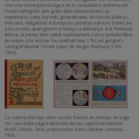
com una conseqüència lògica de la consolidació definitiva del
model cartogràfic dels grans atles renaixentistes i la
implantació, cada cop més generalitzada, de l'escola pública i,
més tard, obligatòria. A Europa les primeres edicions d'atles per
a les escoles aparegueren a França i a Alemanya. A la Península
Ibèrica, el primer atles editat explícitament com a veritable llibre
de mapes d'ús escolar fou realitzat l'any 1792 pel geògraf i
cartògraf il·lustrat Tomàs López de Vargas Machuca (1730-
1802).
La coberta d'un típic atles escolar francès de principis de segle
XIX i una doble pàgina il·lustrada del seu capítol introductori:
AUGÉ, Claude,
Atlas préparatoire
. París, Librairie Larousse,
1909.