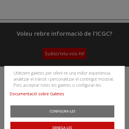
Voleu rebre informació de l'ICGC?
Subscriviu-vos-hi!
Utilitzem galetes per oferir-te una millor experiència,
Segueix les xarxes socials de l'Institut Cartogràfic i
analitzar el trànsit i personalitzar el contingut mostrat.
Geològic de Catalunya
Pots acceptar totes les galetes o configurar-les.
Documentació sobre Galetes
CONFIGURA-LES
Podeu subscriure-us als fils RSS
Actualitat
|
Allaus
|
CatNet
|
Terratrèmols
DENEGA-LES