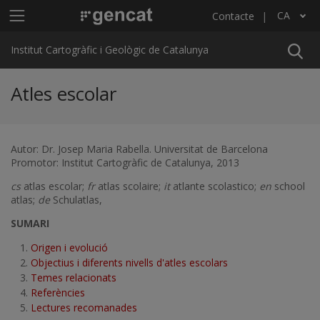
Vés al contingut
Menú principal ICGC
CA
Contacte
Llista les accions addicionals
Institut Cartogràfic i Geològic de Catalunya
Atles escolar
Autor: Dr. Josep Maria Rabella. Universitat de Barcelona
Promotor: Institut Cartogràfic de Catalunya, 2013
cs
atlas escolar;
fr
atlas scolaire;
it
atlante scolastico;
en
school
atlas;
de
Schulatlas,
SUMARI
Origen i evolució
Objectius i diferents nivells d'atles escolars
Temes relacionats
Referències
Lectures recomanades