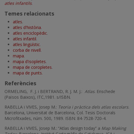
atles infantils
.
Temes relacionats
atles
.
atles d'història
.
atles enciclopèdic
.
atles infantil
.
atles lingüístic
.
corba de nivell
.
mapa
.
mapa d'isopletes
.
mapa de coropletes
.
mapa de punts
.
Referències
ORMELING, F. J. i BERTRAND, R. J. M. J.:
Atlas
. Enschede
(Països Baixos), ITC,1981. s/ISBN.
RABELLA i VIVES, Josep M.:
Teoria i pràctica dels atlas escolars
.
Barcelona, Universitat de Barcelona, Col. Tesis Doctorals
Microfitxades, núm. 500, 1989. ISBN: 84-7528-720-4.
RABELLA i VIVES, Josep M.: “Atlas design today” a
Map Making
Today.
Barcelona, Institut Cartogràfic de Catalunya, ICA i