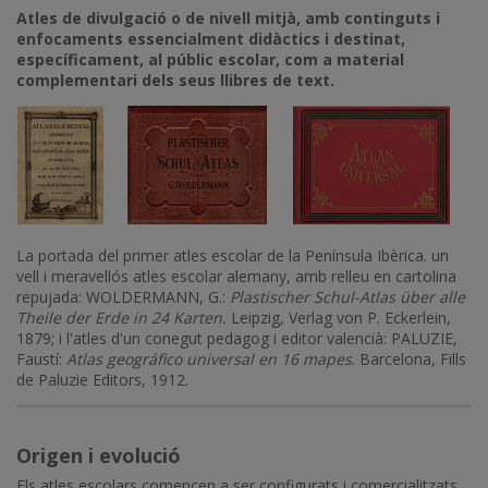
Atles de divulgació o de nivell mitjà, amb continguts i
enfocaments essencialment didàctics i destinat,
específicament, al públic escolar, com a material
complementari dels seus llibres de text.
La portada del primer atles escolar de la Península Ibèrica. un
vell i meravellós atles escolar alemany, amb relleu en cartolina
repujada: WOLDERMANN, G.:
Plastischer Schul-Atlas über alle
Theile der Erde in 24 Karten.
Leipzig, Verlag von P. Eckerlein,
1879; i l'atles d'un conegut pedagog i editor valencià: PALUZIE,
Faustí:
Atlas geográfico universal en 16 mapes
. Barcelona, Fills
de Paluzie Editors, 1912.
Origen i evolució
Els atles escolars comencen a ser configurats i comercialitzats