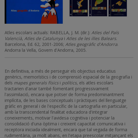
Atles escolars actuals: RABELLA, J. M. (dir.):
Atles del País
Valencià
,
Atles de Catalunya
i
Atles de les illes Balears
.
Barcelona, Ed. 62, 2001-2006;
Atles geogràfic d'Andorra
.
Andorra la Vella, Govern d'Andorra, 2005.
En definitiva, a més de perseguir els objectius educatius
genèrics, memorístics i de comprensió espacial de la geografia i
dels
mapes generals físics
i
polítics
, els atles escolars
tractarien d'anar també fomentant progressivament
l'assimilació, encara que potser de forma predominantment
implícita, de les bases conceptuals i pràctiques del llenguatge
gràfic en general i de l'específic de la cartografia en particular,
amb la transcendental finalitat educadora d'integrar
coneixements, motivar l'avidesa cognitiva i potenciar la
consolidació d'una òptima i creixent capacitat comunicativa i
receptora iniciada idealment, encara que tal vegada de forma
rudimentària, ja molt abans, en l'etapa preescolar mitjançant els