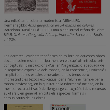
Una edició amb coberta modernista: MIRALLES,
Hermenegildo:
Atlas geográfico en 54 mapas en colores
,
Barcelona, Miralles Ed., 1898; i una plana introductòria de l'obra:
BRUÑO, G. M.:
Geografía
Atlas, primer año.
Barcelona, Bruño,
v. 1926.
Les darreres i evidents tendències de millora en aquestes obres
docents solen residir principalment en els capítols introductoris,
conceptuals i d'instruccions d'ús, en l'organització adequada de
la seqüència expositiva dels mapes, en la coherència, unificació i
simplicitat de les escales emprades, en els breus però
imprescindibles textos explicatius (per a l'alumne i també per al
mateix professor), en la qualitat de la informació inclosa, en la
més correcta utilització del llenguatge cartogràfic i dels recursos
auxiliars i, en general, en tots els aspectes formals i
comunicatius de les obres.