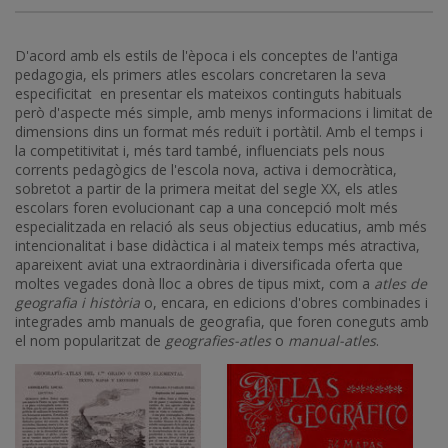
D'acord amb els estils de l'època i els conceptes de l'antiga
pedagogia, els primers atles escolars concretaren la seva
especificitat en presentar els mateixos continguts habituals
però d'aspecte més simple, amb menys informacions i limitat de
dimensions dins un format més reduït i portàtil. Amb el temps i
la competitivitat i, més tard també, influenciats pels nous
corrents pedagògics de l'escola nova, activa i democràtica,
sobretot a partir de la primera meitat del segle XX, els atles
escolars foren evolucionant cap a una concepció molt més
especialitzada en relació als seus objectius educatius, amb més
intencionalitat i base didàctica i al mateix temps més atractiva,
apareixent aviat una extraordinària i diversificada oferta que
moltes vegades donà lloc a obres de tipus mixt, com a
atles de
geografia i història
o, encara, en edicions d'obres combinades i
integrades amb manuals de geografia, que foren coneguts amb
el nom popularitzat de
geografies-atles
o
manual-atles
.