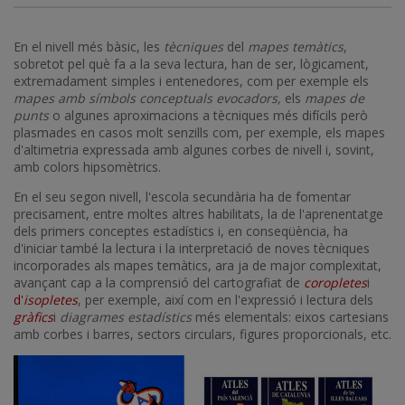
En el nivell més bàsic, les
tècniques
del
mapes temàtics
,
sobretot pel què fa a la seva lectura, han de ser, lògicament,
extremadament simples i entenedores, com per exemple els
mapes amb símbols conceptuals evocadors,
els
mapes de
punts
o algunes aproximacions a tècniques més difícils però
plasmades en casos molt senzills com, per exemple, els mapes
d'altimetria expressada amb algunes corbes de nivell i, sovint,
amb colors hipsomètrics.
En el seu segon nivell, l'escola secundària ha de fomentar
precisament, entre moltes altres habilitats, la de l'aprenentatge
dels primers conceptes estadístics i, en conseqüència, ha
d'iniciar també la lectura i la interpretació de noves tècniques
incorporades als mapes temàtics, ara ja de major complexitat,
avançant cap a la comprensió del cartografiat de
coropletes
i
d'
isopletes
, per exemple, així com en l'expressió i lectura dels
gràfics
i
diagrames estadístics
més elementals: eixos cartesians
amb corbes i barres, sectors circulars, figures proporcionals, etc.