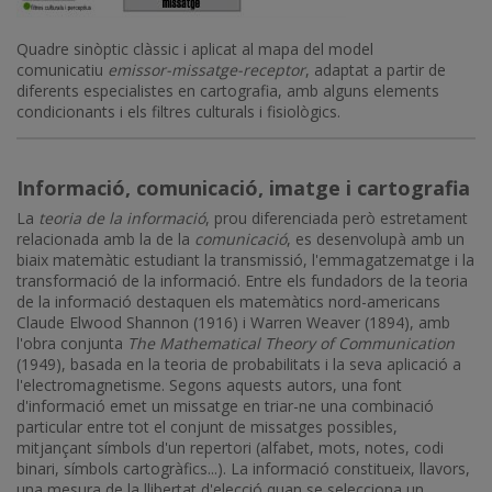
Quadre sinòptic clàssic i aplicat al mapa del model
comunicatiu
emissor-missatge-receptor
, adaptat a partir de
diferents especialistes en cartografia, amb alguns elements
condicionants i els filtres culturals i fisiològics.
Informació, comunicació, imatge i cartografia
La
teoria de la informació
, prou diferenciada però estretament
relacionada amb la de la
comunicació
, es desenvolupà amb un
biaix matemàtic estudiant la transmissió, l'emmagatzematge i la
transformació de la informació. Entre els fundadors de la teoria
de la informació destaquen els matemàtics nord-americans
Claude Elwood Shannon (1916) i Warren Weaver (1894), amb
l'obra conjunta
The Mathematical Theory of Communication
(1949), basada en la teoria de probabilitats i la seva aplicació a
l'electromagnetisme. Segons aquests autors, una font
d'informació emet un missatge en triar-ne una combinació
particular entre tot el conjunt de missatges possibles,
mitjançant símbols d'un repertori (alfabet, mots, notes, codi
binari, símbols cartogràfics...). La informació constitueix, llavors,
una mesura de la llibertat d'elecció quan se selecciona un