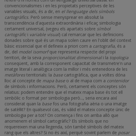
convencionalismes i en les propietats perceptives de les
variables visuals, és a dir, en
el llenguatge dels símbols
cartogràfics
. Però sense menysprear en absolut la
transcendència d'aquesta extraordinària i eficaç simbologia
certament universal, (vegeu els apartats sobre
símbol
cartogràfic
i
variable visual
) cal remarcar que les definicions
donades sobre què és un mapa solen caure en l'oblit del context
bàsic essencial que el defineix a priori com a
cartografia
, és a
dir, del
model isomorf
que representa respecte del propi
territori, de la seva
proporcionalitat dimensional
i la
topologia
conseqüent, amb la corresponent capacitat de transmetre'n una
imatge literal i analògica com la millor i més entenedora de les
metàfores
territorials: la
base
cartogràfica, que a voltes dóna
lloc al concepte de
mapa base
o al de mapa com a
contenidor
de símbols i informacions. Però, certament els conceptes són
relatius: podem entendre que el mateix mapa base és tot ell
simbòlic o format per simbologia però..., seria encara així
considerat quan la
base
fos una fotografia aèria o una imatge
de satèl·lit? En qualsevol cas, és vàlid el mateix concepte únic de
simbologia per a tot? On comença i fins on arriba allò que
anomenem el símbol cartogràfic? Els símbols que no
requereixen mai una llegenda, són també símbols del mateix
rang que els altres? Si no és així, perquè sovint parlem de
posar