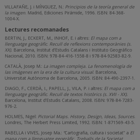
VILLAFAÑE, J. i MÍNGUEZ, N.:
Principios de la teoría general de
la imagen
. Madrid, Ediciones Pirámide, 1996. ISBN: 84-368-
1004-X.
Lectures recomanades
BERTIN, J., ECKERT, M., INHOF, E. i altres:
El mapa com a
llenguatge geogràfic
.
Recull de reflexions contemporànies (s.
XX).
Barcelona, Institut d’Estudis Catalans i Instituto Geográfico
Nacional, 2010. ISBN: 978-84-416-1558-8 i 978-84-92583-82-9.
CATALÀ, Josep M.:
La imagen compleja. La fenomenología de
las imágenes en la era de la cultura visual
. Barcelona,
Universitat Autònoma de Barcelona, 2005. ISBN: 84-490-2397-1.
DIAGO, F., CERDÀ, I., PAPELL, J., VILA, P. i altres:
El mapa com a
llenguatge geogràfic
.
Recull de textos històrics (s. XVII - XX).
Barcelona, Institut d’Estudis Catalans, 2008. ISBN: 978-84-7283-
976-2.
HOLMES, Nigel:
Pictorial Maps. History, Design, Ideas, Sources
.
Londres, The Herbert Press Limited, 1992. ISBN: 1-871569-43-5.
RABELLA i VIVES, Josep Ma.:
“
Cartografia, cultura i societat” a
El
mapa com a llenguatge geogràfic. Treballs de la Societat