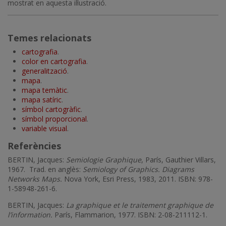
mostrat en aquesta il·lustració.
Temes relacionats
cartografia
.
color en cartografia
.
generalització
.
mapa
.
mapa temàtic
.
mapa satíric
.
símbol cartogràfic
.
símbol proporcional
.
variable visual
.
Referències
BERTIN, Jacques:
Semiologie Graphique
, París, Gauthier Villars,
1967. Trad. en anglès:
Semiology of Graphics. Diagrams
Networks Maps.
Nova York, Esri Press, 1983, 2011. ISBN: 978-
1-58948-261-6.
BERTIN, Jacques:
La graphique et le traitement graphique de
l’information.
París, Flammarion, 1977. ISBN: 2-08-211112-1.