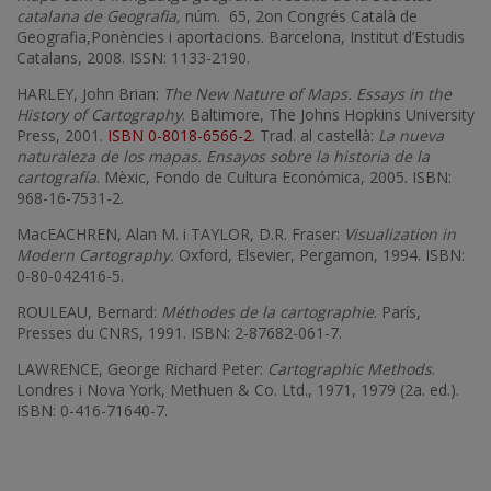
catalana de Geografia,
núm. 65, 2on Congrés Català de
Geografia,Ponències i aportacions. Barcelona, Institut d’Estudis
Catalans, 2008. ISSN: 1133-2190.
HARLEY, John Brian:
The New Nature of Maps. Essays in the
History of Cartography
. Baltimore, The Johns Hopkins University
Press, 2001.
ISBN 0-8018-6566-2
. Trad. al castellà:
La nueva
naturaleza de los mapas. Ensayos sobre la historia de la
cartografía
. Mèxic, Fondo de Cultura Económica, 2005. ISBN:
968-16-7531-2.
MacEACHREN, Alan M. i TAYLOR, D.R. Fraser:
Visualization in
Modern Cartography.
Oxford, Elsevier, Pergamon, 1994. ISBN:
0-80-042416-5.
ROULEAU, Bernard:
Méthodes de la cartographie
. París,
Presses du CNRS, 1991. ISBN: 2-87682-061-7.
LAWRENCE, George Richard Peter:
Cartographic Methods
.
Londres i Nova York, Methuen & Co. Ltd., 1971, 1979 (2a. ed.).
ISBN: 0-416-71640-7.