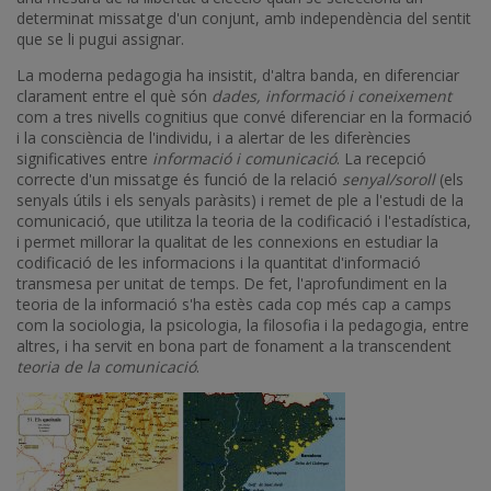
determinat missatge d'un conjunt, amb independència del sentit
que se li pugui assignar.
La moderna pedagogia ha insistit, d'altra banda, en diferenciar
clarament entre el què són
dades, informació i coneixement
com a tres nivells cognitius que convé diferenciar en la formació
i la consciència de l'individu, i a alertar de les diferències
significatives entre
informació i comunicació
. La recepció
correcte d'un missatge és funció de la relació
senyal/soroll
(els
senyals útils i els senyals paràsits) i remet de ple a l'estudi de la
comunicació, que utilitza la teoria de la codificació i l'estadística,
i permet millorar la qualitat de les connexions en estudiar la
codificació de les informacions i la quantitat d'informació
transmesa per unitat de temps. De fet, l'aprofundiment en la
teoria de la informació s'ha estès cada cop més cap a camps
com la sociologia, la psicologia, la filosofia i la pedagogia, entre
altres, i ha servit en bona part de fonament a la transcendent
teoria de la comunicació
.
Imatge