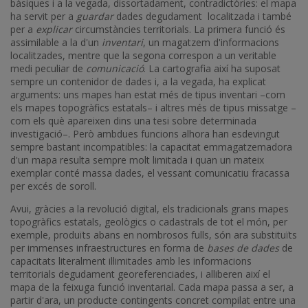
bàsiques i a la vegada, dissortadament, contradictòries: el mapa
ha servit per a
guardar
dades degudament localitzada i també
per a
explicar
circumstàncies territorials. La primera funció és
assimilable a la d'un
inventari
, un magatzem d'informacions
localitzades, mentre que la segona correspon a un veritable
medi peculiar de
comunicació
. La cartografia així ha suposat
sempre un contenidor de dades i, a la vegada, ha explicat
arguments: uns mapes han estat més de tipus inventari –com
els mapes topogràfics estatals– i altres més de tipus missatge –
com els què apareixen dins una tesi sobre determinada
investigació–. Però ambdues funcions alhora han esdevingut
sempre bastant incompatibles: la capacitat emmagatzemadora
d'un mapa resulta sempre molt limitada i quan un mateix
exemplar conté massa dades, el vessant comunicatiu fracassa
per excés de soroll.
Avui, gràcies a la revolució digital, els tradicionals grans mapes
topogràfics estatals, geològics o cadastrals de tot el món, per
exemple, produïts abans en nombrosos fulls, són ara substituïts
per immenses infraestructures en forma de
bases de dades
de
capacitats literalment il·limitades amb les informacions
territorials degudament georeferenciades, i alliberen així el
mapa de la feixuga funció inventarial. Cada mapa passa a ser, a
partir d'ara, un producte contingents concret compilat entre una