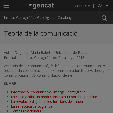
Vés al contingut
Menú principal ICGC
CA
Contacte
Llista les accions addicionals
Institut Cartogràfic i Geològic de Catalunya
Teoria de la comunicació
Autor: Dr. Josep Maria Rabella. Universitat de Barcelona
Promotor: Institut Cartogràfic de Catalunya, 2013
cs
teoría de la comunicació;
fr
théorie de la communication;
it
teoria della comunicazione;
en
communication theory, theory of
communication;
de
Kommunikationslehre
SUMARI
Informació, comunicació, imatge i cartografia
La cartografia, un medi comunicatiu potent i peculiar
La revolució digital en les funcions del mapa
La semiòtica cartogràfica
Temes relacionats