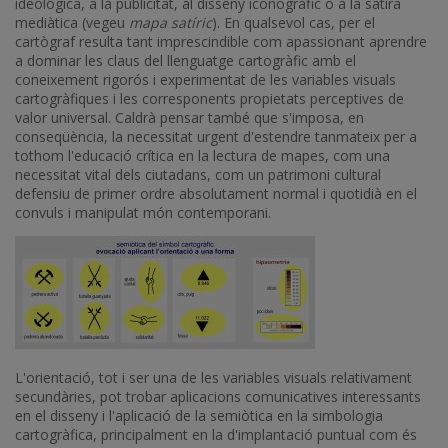
ideològica, a la publicitat, al disseny iconogràfic o a la sàtira
mediàtica (vegeu
mapa satíric
). En qualsevol cas, per el
cartògraf resulta tant imprescindible com apassionant aprendre
a dominar les claus del llenguatge cartogràfic amb el
coneixement rigorós i experimentat de les variables visuals
cartogràfiques i les corresponents propietats perceptives de
valor universal. Caldrà pensar també que s'imposa, en
conseqüència, la necessitat urgent d'estendre tanmateix per a
tothom l'educació crítica en la lectura de mapes, com una
necessitat vital dels ciutadans, com un patrimoni cultural
defensiu de primer ordre absolutament normal i quotidià en el
convuls i manipulat món contemporani.
Imatge
L'orientació, tot i ser una de les variables visuals relativament
secundàries, pot trobar aplicacions comunicatives interessants
en el disseny i l'aplicació de la semiòtica en la simbologia
cartogràfica, principalment en la d'implantació puntual com és