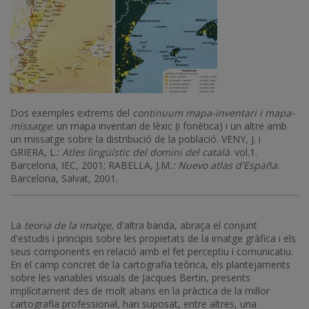
Dos exemples extrems del
continuum mapa-inventari i mapa-
missatge
: un mapa inventari de lèxic (i fonètica) i un altre amb
un missatge sobre la distribució de la població. VENY, J. i
GRIERA, L.:
Atles lingüístic del domini del català
. vol.1.
Barcelona, IEC, 2001; RABELLA, J.M
.: Nuevo atlas d'España
.
Barcelona, Salvat, 2001.
La
teoria de la imatge
, d'altra banda, abraça el conjunt
d'estudis i principis sobre les propietats de la imatge gràfica i els
seus components en relació amb el fet perceptiu i comunicatiu.
En el camp concret de la cartografia teòrica, els plantejaments
sobre les variables visuals de Jacques Bertin, presents
implícitament des de molt abans en la pràctica de la millor
cartografia professional, han suposat, entre altres, una