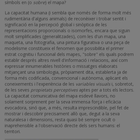
símbols en (o
sobre
) el mapa?
La capacitat humana (i sembla que només de forma molt més
rudimentària d'alguns animals) de reconèixer i trobar sentit i
significació en la percepció global i sinòptica de les
representacions proporcionals o isomorfes, encara que siguin
molt simplificades (generalitzades), com les d'un mapa, una
maqueta, una fotografia, una pintura figurativa o una peça de
modelisme constitueix el fenomen que possibilita el primer
estrat cognitiu i funcional dels mapes, "sobre" els quals podrem
establir després altres nivell d'informació i relacions, així com
expressar innumerables històries o missatges elaborats
mitjançant una simbologia, pròpiament dita, establerta ja de
forma més codificada, convencional i autònoma, aplicant els
coneixements i l'experiència de les
variables visuals
i, sobretot,
de les seves
propietats perceptives
aptes per a tots els lectors.
La capacitat comunicativa del mapa esdevé llavors, no
solament sorprenent per la seva immensa força i eficàcia
evocadora, sinó que, a més, resulta imprescindible, pel fet de
mostrar i descobrir precisament allò que, degut a la seva
naturalesa i dimensions, resta quasi bé sempre ocult o
inaprehensible a l'observació directe dels sers humans: el
territori.