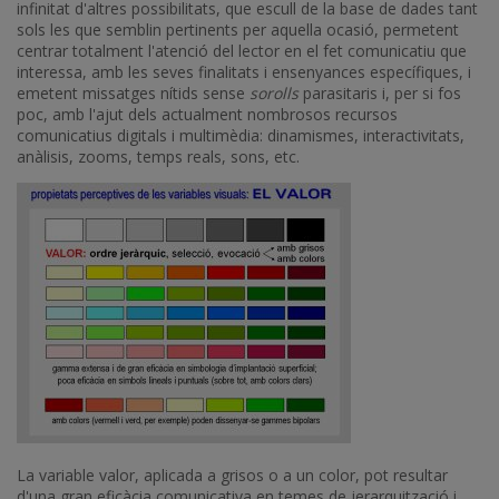
infinitat d'altres possibilitats, que escull de la base de dades tant
sols les que semblin pertinents per aquella ocasió, permetent
centrar totalment l'atenció del lector en el fet comunicatiu que
interessa, amb les seves finalitats i ensenyances específiques, i
emetent missatges nítids sense
sorolls
parasitaris i, per si fos
poc, amb l'ajut dels actualment nombrosos recursos
comunicatius digitals i multimèdia: dinamismes, interactivitats,
anàlisis, zooms, temps reals, sons, etc.
Imatge
La variable valor, aplicada a grisos o a un color, pot resultar
d'una gran eficàcia comunicativa en temes de jerarquització i