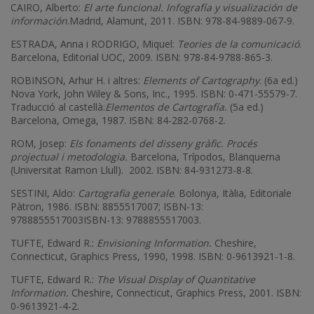
CAIRO, Alberto:
El arte funcional. Infografía y visualización de
información
.Madrid, Alamunt, 2011. ISBN: 978-84-9889-067-9.
ESTRADA, Anna i RODRIGO, Miquel:
Teories de la comunicació
.
Barcelona, Editorial UOC, 2009. ISBN: 978-84-9788-865-3.
ROBINSON, Arhur H. i altres:
Elements of Cartography
. (6a ed.)
Nova York, John Wiley & Sons, Inc., 1995. ISBN: 0-471-55579-7.
Traducció al castellà:
Elementos de Cartografía.
(5a ed.)
Barcelona, Omega, 1987. ISBN: 84-282-0768-2.
ROM, Josep:
Els fonaments del disseny gràfic. Procés
projectual i metodologia.
Barcelona, Trípodos, Blanquerna
(Universitat Ramon Llull). 2002. ISBN: 84-931273-8-8.
SESTINI, Aldo:
Cartografia generale
. Bolonya, Itàlia, Editoriale
Pàtron, 1986. ISBN: 8855517007; ISBN-13:
9788855517003ISBN-13: 9788855517003.
TUFTE, Edward R.:
Envisioning Information.
Cheshire,
Connecticut, Graphics Press, 1990, 1998. ISBN: 0-9613921-1-8.
TUFTE, Edward R.:
The Visual Display of Quantitative
Information.
Cheshire, Connecticut, Graphics Press, 2001. ISBN:
0-9613921-4-2.