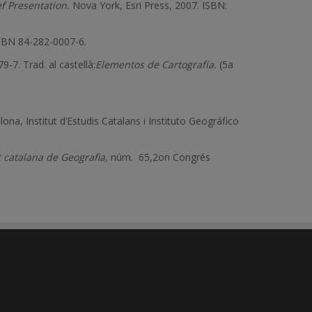
f Presentation.
Nova York, Esri Press, 2007. ISBN:
SBN 84-282-0007-6.
-7. Trad. al castellà:
Elementos de Cartografía.
(5a
ona, Institut d’Estudis Catalans i Instituto Geográfico
t catalana de Geografia,
núm. 65,2on Congrés