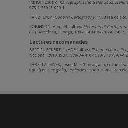
IMHOF, Eduard:
Kartographische Geländedarstellu
978-1-58948-026-1.
RAISZ, Erwin:
General Cartography.
1938 (1a edició).
ROBINSON, Arhur H. i altres:
Elements of Cartograp
ed.) Barcelona, Omega, 1987. ISBN: 84-282-0768-2.
Lectures recomanades
BERTIN, ECKERT, INHOF i altres:
El mapa com a llen
Nacional, 2010. ISBN: 978-84-416-1558-8 i 978-84-92
RABELLA i VIVES, Josep Ma.:
“
Cartografia, cultura i so
Català de Geografia,Ponències i aportacions. Barcelon