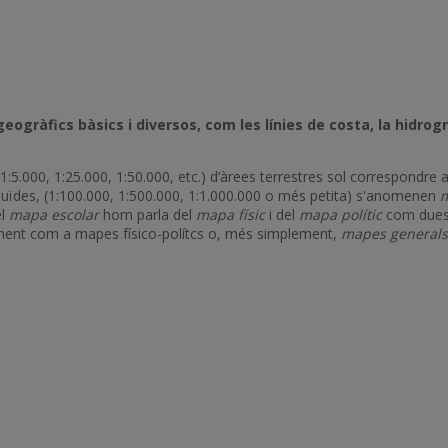
àfics bàsics i diversos, com les línies de costa, la hidrografi
 1:5.000, 1:25.000, 1:50.000, etc.) d’àrees terrestres sol correspondr
duïdes, (1:100.000, 1:500.000, 1:1.000.000 o més petita) s'anomenen
m
el
mapa escolar
hom parla del
mapa físic
i del
mapa polític
com dues 
ntament com a mapes físico-polítcs o, més simplement,
mapes generals 