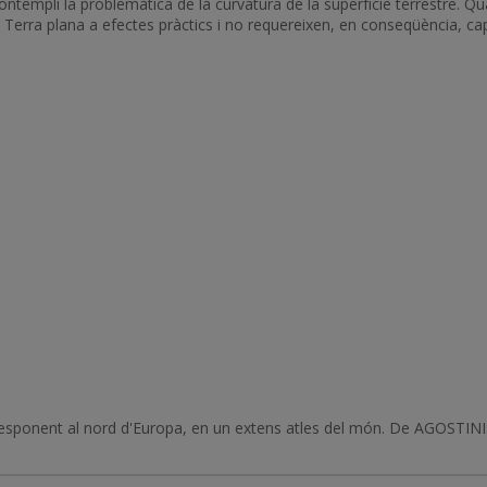
ntempli la problemàtica de la curvatura de la superfície terrestre. Q
a Terra plana a efectes pràctics i no requereixen, en conseqüència, cap
esponent al nord d'Europa, en un extens atles del món. De AGOSTINI