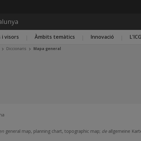
Vés al contingut
talunya
 i visors
Àmbits temàtics
Innovació
L'IC
Diccionaris
Mapa general
ona
en
general map, planning chart, topographic map;
de
allgemeine Kar