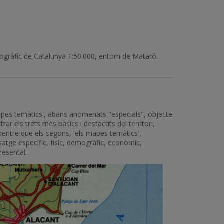
pogràfic de Catalunya 1:50.000, entorn de Mataró.
'mapes temàtics', abans anomenats "especials", objecte
trar els trets més bàsics i destacats del territori,
mentre que els segons, 'els mapes temàtics',
tge específic, físic, demogràfic, econòmic,
resentat.