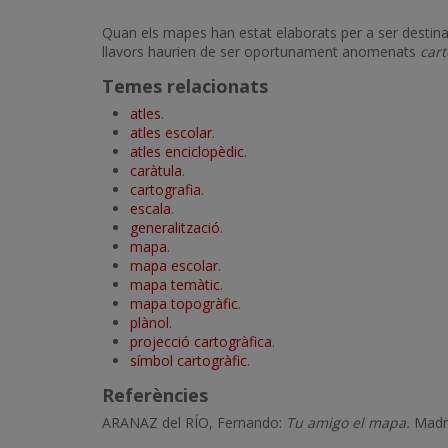
Quan els mapes han estat elaborats per a ser destina
llavors haurien de ser oportunament anomenats
cart
Temes relacionats
atles
.
atles escolar
.
atles enciclopèdic
.
caràtula
.
cartografia
.
escala
.
generalització
.
mapa
.
mapa escolar
.
mapa temàtic
.
mapa topogràfic
.
plànol
.
projecció cartogràfica
.
símbol cartogràfic
.
Referències
ARANAZ del RÍO, Fernando:
Tu amigo el mapa.
Madri