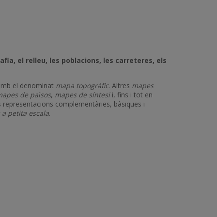
a, el relleu, les poblacions, les carreteres, els
e amb el denominat
mapa topogràfic
. Altres
mapes
apes de països
,
mapes de síntesi
i, fins i tot en
representacions complementàries, bàsiques i
a petita escala
.