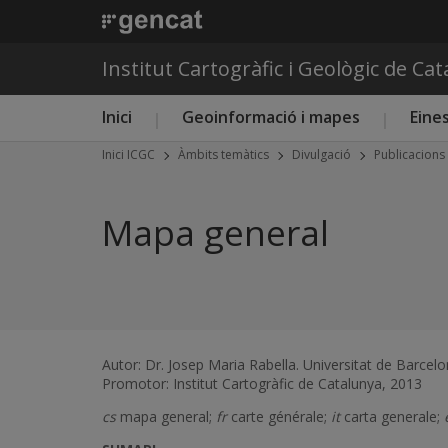
Institut Cartogràfic i Geològic de Ca
Menú principal ICGC
Inici
Geoinformació i mapes
Eines
Inici ICGC
Àmbits temàtics
Divulgació
Publicacions
Mapa general
Autor: Dr. Josep Maria Rabella. Universitat de Barcel
Promotor: Institut Cartogràfic de Catalunya, 2013
cs
mapa general;
fr
carte générale;
it
carta generale;