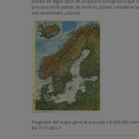
basats en algun tipus de
projecció cartogràfica
que co
porcions molt petites de territori, poden considerar l
són anomenats
plànols
.
Imatge
Fragment del mapa general a escala 1:6.000.000 corr
84-7137-802-7.