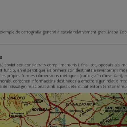
or exemple de cartografia general a escala relativament gran. Mapa To
s
al
, sovint són considerats complementaris i, fins i tot, oposats als 
nt funció, en el sentit que els primers són destinats a inventariar i mos
es pròpies formes i dimensions mètriques (cartografia d'inventari), 
erals, contenen informacions destinades a emetre algun relat o missa
fia de missatge) relacionat amb aquell determinat entorn territorial rep