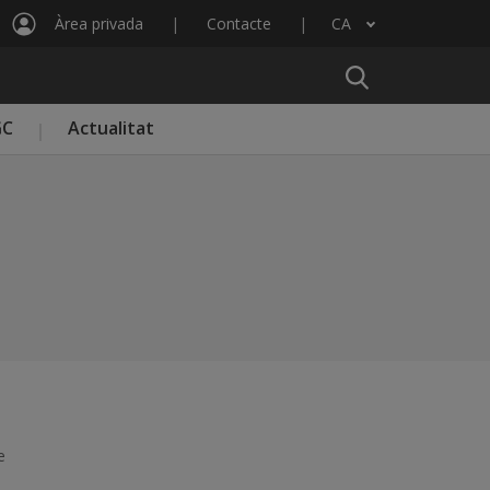
Àrea privada
Contacte
CA
Llista les accions addicionals
GC
Actualitat
te