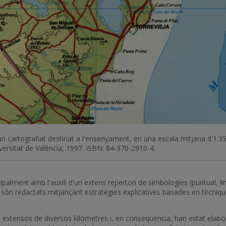
d'un cartografiat destinat a l'ensenyament, en una escala mitjana d'
iversitat de València, 1997. ISBN: 84-370-2910-4.
palment amb l'auxili d'un extens repertori de simbologies (puntual, lin
ón redactats mitjançant estratègies explicatives basades en tècnique
 extensos de diversos kilòmetres i, en conseqüència, han estat elabor