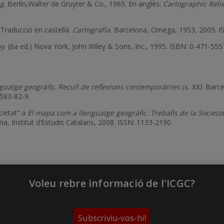
ng
. Berlín,Walter de Gruyter & Co., 1965. En anglès:
Cartographic Relie
 Traducció en castellà:
Cartografía.
Barcelona, Omega, 1953, 2005. I
hy
. (6a ed.) Nova York, John Wiley & Sons, Inc., 1995. ISBN: 0-471-55579
guatge geogràfic
.
Recull de reflexions contemporànies (s. XX).
Barcel
583-82-9.
cietat” a
El mapa com a llenguatge geogràfic. Treballs de la Societa
a, Institut d’Estudis Catalans, 2008. ISSN: 1133-2190.
Voleu rebre informació de l'ICGC?
Subscriviu-vos-hi!