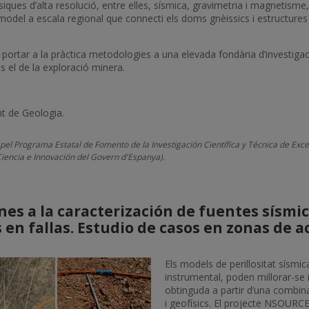
iques d’alta resolució, entre elles, sísmica, gravimetria i magnetisme,
 model a escala regional que connecti els doms gnèissics i estructures 
 portar a la pràctica metodologies a una elevada fondària d’investigac
 el de la exploració minera.
t de Geologia.
 pel Programa Estatal de Fomento de la Investigación Científica y Técnica de Ex
iencia e Innovación del Govern d'Espanya).
s a la caracterización de fuentes sísmic
en fallas. Estudio de casos en zonas de a
Els models de perillositat sísmic
instrumental, poden millorar-se i
obtinguda a partir d’una combin
i geofísics. El projecte NSOURC