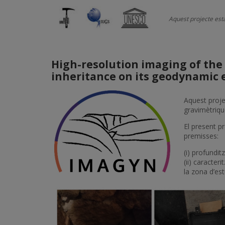
Aquest projecte est
High-resolution imaging of the 
inheritance on its geodynamic 
Aquest proje
gravimètriqu
El present 
premisses:
(i) profundit
(ii) caracter
la zona d’es