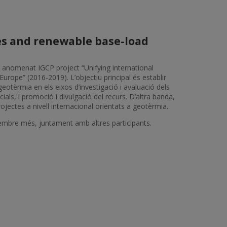
ses and renewable base-load
s, anomenat IGCP project “Unifying international
rope” (2016-2019). L’objectiu principal és establir
eotèrmia en els eixos d’investigació i avaluació dels
als, i promoció i divulgació del recurs. D’altra banda,
rojectes a nivell internacional orientats a geotèrmia.
n membre més, juntament amb altres participants.