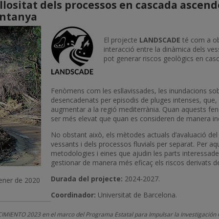
llositat dels processos en cascada ascen
untanya
Imatge
El projecte
LANDSCADE
té com a ob
interacció entre la dinàmica dels ves
pot generar riscos geològics en cas
Fenòmens com les esllavissades, les inundacions sobt
desencadenats per episodis de pluges intenses, que, 
augmentar a la regió mediterrània. Quan aquests fen
ser més elevat que quan es consideren de manera ind
No obstant això, els mètodes actuals d’avaluació del r
vessants i dels processos fluvials per separat. Pe
metodologies i eines que ajudin les parts interessad
gestionar de manera més eficaç els riscos derivats de
Durada del projecte:
2024-2027.
gener de 2020
Coordinador:
Universitat de Barcelona.
O 2023 en el marco del Programa Estatal para Impulsar la Investigación Cient