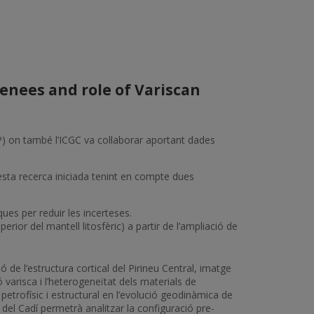
renees and role of Variscan
 on també l’ICGC va col·laborar aportant dades
ta recerca iniciada tenint en compte dues
ques per reduir les incerteses.
perior del mantell litosfèric) a partir de l’ampliació de
ó de l’estructura cortical del Pirineu Central, imatge
ó varisca i l’heterogeneïtat dels materials de
petrofísic i estructural en l’evolució geodinàmica de
el Cadí permetrà analitzar la configuració pre-