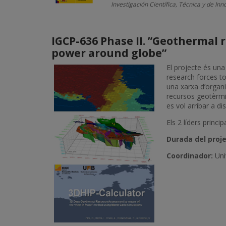
Investigación Científica, Técnica y de In
IGCP-636 Phase II. ”Geothermal 
power around globe”
El projecte és una
research forces to
una xarxa d’organi
recursos geotèrmic
es vol arribar a d
Els 2 líders princ
Durada del proje
Coordinador:
Uni