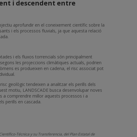
dent i descendent entre
jectiu aprofundir en el coneixement científic sobre la
sants i els processos fluvials, ja que aquesta relació
cada.
ades i els fluxos torrencials són principalment
segons les projeccions climàtiques actuals, podrien
òmens es produeixen en cadena, el risc associat pot
ividual.
isc geològic tendeixen a analitzar els perills dels
r aquest motiu, LANDSCADE busca desenvolupar noves
es a comprendre millor aquests processos i a
ls perills en cascada.
ífico-Técnica y su Transferencia, del Plan Estatal de