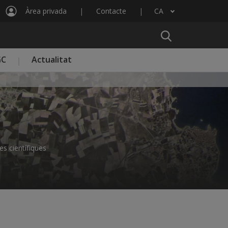
Àrea privada
Contacte
CA
Llista les accions addicionals
GC
Actualitat
es científiques