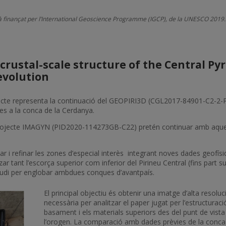
à finançat per l’International Geoscience Programme (IGCP), de la UNESCO 2019.
crustal-scale structure of the Central Py
evolution
cte representa la continuació del GEOPIRI3D (CGL2017-84901-C2-2-P)
es a la conca de la Cerdanya.
projecte IMAGYN (PID2020-114273GB-C22) pretén continuar amb aques
zar i refinar les zones d’especial interès integrant noves dades geofísi
itzar tant l’escorça superior com inferior del Pirineu Central (fins part su
tudi per englobar ambdues conques d’avantpaís.
El principal objectiu és obtenir una imatge d’alta resoluci
necessària per analitzar el paper jugat per l’estructuraci
basament i els materials superiors des del punt de vista 
l’orogen. La comparació amb dades prèvies de la conca d