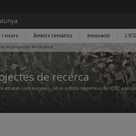
Vés al contingut
talunya
 i visors
Àmbits temàtics
Innovació
L'IC
ons en projectes de recerca
ojectes de recerca
ns estatals com europeus, on se sol·licita l’expertesa de l’ICGC a tasqu