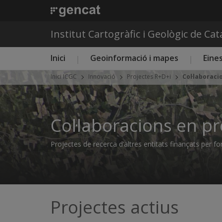
Institut Cartogràfic i Geològic de Ca
Menú principal ICGC
Inici
Geoinformació i mapes
Eines
Inici ICGC
Innovació
Projectes R+D+i
Col·laboraci
Col·laboracions en pr
Projectes de recerca d’altres entitats finançats per fo
Projectes actius