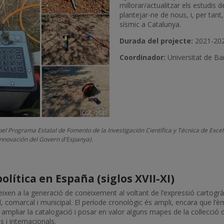
millorar/actualitzar els estudis d
plantejar-ne de nous, i, per tant
sísmic a Catalunya.
Durada del projecte:
2021-202
Coordinador:
Universitat de Ba
 pel Programa Estatal de Fomento de la Investigación Científica y Técnica de Ex
Innovación del Govern d'Espanya).
olítica en España (siglos XVII-XI)
eixen a la generació de coneixement al voltant de l’expressió cartogràfi
ial, comarcal i municipal. El període cronològic és ampli, encara que l’
à ampliar la catalogació i posar en valor alguns mapes de la col·lecció
s i internacionals.