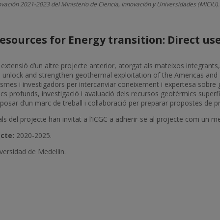
novación 2021-2023 del Ministerio de Ciencia, Innovación y Universidades (MICIU).
resources for Energy transition: Direct u
 extensió d’un altre projecte anterior, atorgat als mateixos integrant
 unlock and strengthen geothermal exploitation of the Americas and Eu
smes i investigadors per intercanviar coneixement i expertesa sobre g
s profunds, investigació i avaluació dels recursos geotèrmics superfici
isposar d’un marc de treball i col·laboració per preparar propostes de p
ipals del projecte han invitat a l’ICGC a adherir-se al projecte com u
cte:
2020-2025.
versidad de Medellín.