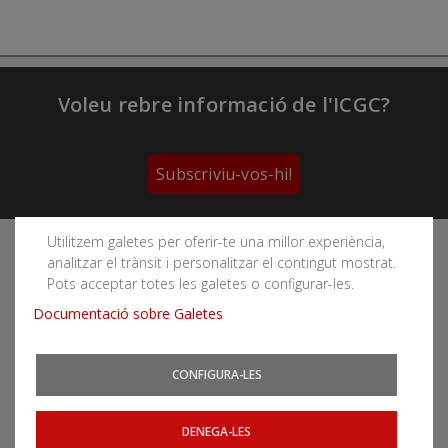
Voleu rebre informació de l'ICGC?
Subscriviu-vos-hi!
Utilitzem galetes per oferir-te una millor experiència,
Segueix les xarxes socials de l'Institut Cartogràfic i
analitzar el trànsit i personalitzar el contingut mostrat.
Geològic de Catalunya
Pots acceptar totes les galetes o configurar-les.
Documentació sobre Galetes
CONFIGURA-LES
Podeu subscriure-us als fils RSS
Actualitat
|
Allaus
|
CatNet
|
Terratrèmols
DENEGA-LES