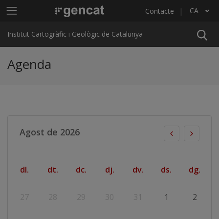
Vés al contingut
Menú principal ICGC
CA
Contacte
Llista les accions addicionals
Institut Cartogràfic i Geològic de Catalunya
Agenda
Agost de 2026
dl.
dt.
dc.
dj.
dv.
ds.
dg.
27
28
29
30
31
1
2