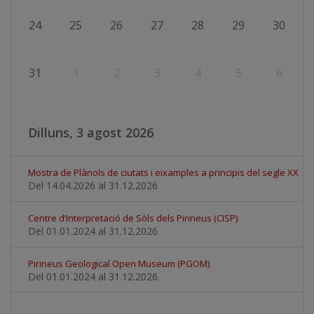
24
25
26
27
28
29
30
31
1
2
3
4
5
6
Dilluns, 3 agost 2026
Mostra de Plànols de ciutats i eixamples a principis del segle XX
Del 14.04.2026
al 31.12.2026
Centre d’Interpretació de Sòls dels Pirineus (CISP)
Del 01.01.2024
al 31.12.2026
Pirineus Geological Open Museum (PGOM)
Del 01.01.2024
al 31.12.2026