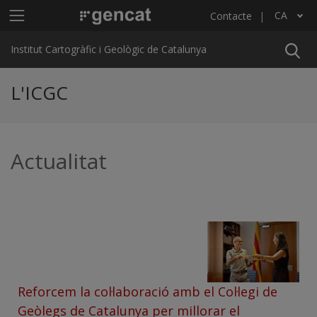
Vés al contingut
Menú principal ICGC
CA
Contacte
Llista les accions addicionals
Institut Cartogràfic i Geològic de Catalunya
L'ICGC
Actualitat
Reforcem la col·laboració amb el Col·legi de
Geòlegs de Catalunya per millorar el