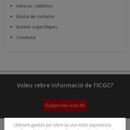
Adreces i telèfons
Bústia de contacte
Bústies específiques
Connecta
Voleu rebre informació de l'ICGC?
Subscriviu-vos-hi!
Utilitzem galetes per oferir-te una millor experiència,
Segueix les xarxes socials de l'Institut Cartogràfic i