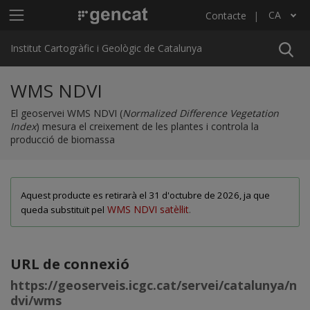
Vés al contingut
Menú principal ICGC
CA
Contacte
Llista les accions addicionals
Institut Cartogràfic i Geològic de Catalunya
WMS NDVI
El geoservei WMS NDVI (
Normalized Difference Vegetation
Index
) mesura el creixement de les plantes i controla la
producció de biomassa
Aquest producte es retirarà el 31 d'octubre de 2026, ja que
WMS NDVI satèl·lit
.
queda substituït pel
URL de connexió
https://geoserveis.icgc.cat/servei/catalunya/n
dvi/wms