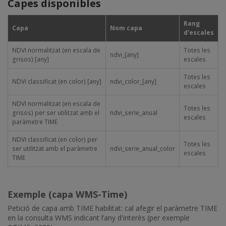
Capes disponibles
Rang
Capa
Nom capa
d'escales
NDVI normalitzat (en escala de
Totes les
ndvi_[any]
grisos) [any]
escales
Totes les
NDVI classificat (en color) [any]
ndvi_color_[any]
escales
NDVI normalitzat (en escala de
Totes les
grisos) per ser utilitzat amb el
ndvi_serie_anual
escales
paràmetre TIME
NDVI classificat (en color) per
Totes les
ser utilitzat amb el paràmetre
ndvi_serie_anual_color
escales
TIME
Exemple (capa WMS-Time)
Petició de capa amb TIME habilitat: cal afegir el paràmetre TIME
en la consulta WMS indicant l’any d'interès (per exemple