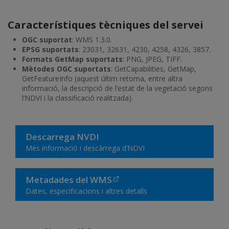
Característiques tècniques del servei
OGC suportat
: WMS 1.3.0.
EPSG suportats
: 23031, 32631, 4230, 4258, 4326, 3857.
Formats GetMap suportats
: PNG, JPEG, TIFF.
Mètodes OGC suportats
: GetCapabilities, GetMap,
GetFeatureInfo (aquest últim retorna, entre altra
informació, la descripció de l’estat de la vegetació segons
l’NDVI i la classificació realitzada).
Descarrega NVDI
Més informació i descàrrega d’NDVI
Metadades del WMS
Dates, especificacions i altres detalls