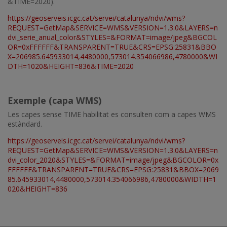
&TIME=2020).
https://geoserveis.icgc.cat/servei/catalunya/ndvi/wms?
REQUEST=GetMap&SERVICE=WMS&VERSION=1.3.0&LAYERS=n
dvi_serie_anual_color&STYLES=&FORMAT=image/jpeg&BGCOL
OR=0xFFFFFF&TRANSPARENT=TRUE&CRS=EPSG:25831&BBO
X=206985.645933014,4480000,573014.354066986,4780000&WI
DTH=1020&HEIGHT=836&TIME=2020
Exemple (capa WMS)
Les capes sense TIME habilitat es consulten com a capes WMS
estàndard.
https://geoserveis.icgc.cat/servei/catalunya/ndvi/wms?
REQUEST=GetMap&SERVICE=WMS&VERSION=1.3.0&LAYERS=n
dvi_color_2020&STYLES=&FORMAT=image/jpeg&BGCOLOR=0x
FFFFFF&TRANSPARENT=TRUE&CRS=EPSG:25831&BBOX=2069
85.645933014,4480000,573014.354066986,4780000&WIDTH=1
020&HEIGHT=836