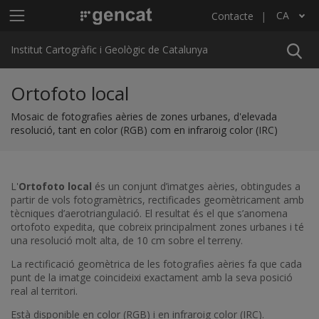
Vés al contingut
Menú principal ICGC
CA
Contacte
Llista les accions addicionals
Institut Cartogràfic i Geològic de Catalunya
Ortofoto local
Mosaic de fotografies aèries de zones urbanes, d'elevada
resolució, tant en color (RGB) com en infraroig color (IRC)
L'
Ortofoto local
és un conjunt d’imatges aèries, obtingudes a
partir de vols fotogramètrics, rectificades geomètricament amb
tècniques d’aerotriangulació. El resultat és el que s’anomena
ortofoto expedita, que cobreix principalment zones urbanes i té
una resolució molt alta, de 10 cm sobre el terreny.
La rectificació geomètrica de les fotografies aèries fa que cada
punt de la imatge coincideixi exactament amb la seva posició
real al territori.
Està disponible en color (RGB) i en infraroig color (IRC).