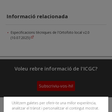
Informació relacionada
Especificacions tècniques de l'Ortofoto local v2.0
(10.07.2025)
Voleu rebre informació de l'ICGC?
Subscriviu-vos-hi!
Utilitzem galetes per oferir-te una millor experiència,
Segueix les xarxes socials de l'Institut Cartogràfic i
analitzar el trànsit i personalitzar el contingut mostrat.
Geològic de Catalunya