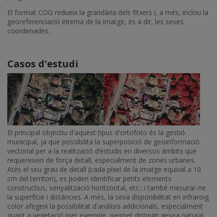
El format COG redueix la grandària dels fitxers i, a més, inclou la
georeferenciació interna de la imatge, és a dir, les seves
coordenades.
Casos d'estudi
El principal objectiu d'aquest tipus d'ortofoto és la gestió
municipal, ja que possibilita la superposició de geoinformació
vectorial per a la realització d’estudis en diversos àmbits que
requereixen de força detall, especialment de zones urbanes.
Atès el seu grau de detall (cada píxel de la imatge equival a 10
cm del territori), es poden identificar petits elements
constructius, senyalització horitzontal, etc.; i també mesurar-ne
la superfície i distàncies. A més, la seva disponibilitat en infraroig
color afegeix la possibilitat d'anàlisis addicionals, especialment
quant a vegetació (per exemple, permet distingir gespa natural