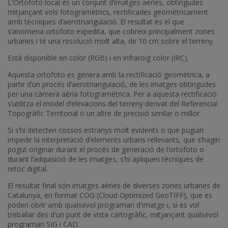
L'Ortofoto local és un conjunt d’imatges aèries, obtingudes
mitjançant vols fotogramètrics, rectificades geomètricament
amb tècniques d’aerotriangulació. El resultat és el que
s’anomena ortofoto expedita, que cobreix principalment zones
urbanes i té una resolució molt alta, de 10 cm sobre el terreny.
Està disponible en color (RGB) i en infraroig color (IRC).
Aquesta ortofoto es genera amb la rectificació geomètrica, a
partir d’un procés d’aerotriangulació, de les imatges obtingudes
per una càmera aèria fotogramètrica. Per a aquesta rectificació
s’utilitza el model d’elevacions del terreny derivat del Referencial
Topogràfic Territorial o un altre de precisió similar o millor.
Si s’hi detecten cossos estranys molt evidents o que puguin
impedir la interpretació d’elements urbans rellevants, que s’hagin
pogut originar durant el procés de generació de l’ortofoto o
durant l’adquisició de les imatges, s’hi apliquen tècniques de
retoc digital.
El resultat final són imatges aèries de diverses zones urbanes de
Catalunya, en format COG (Cloud Optimized GeoTIFF), que es
poden obrir amb qualsevol programari d'imatge i, si es vol
treballar des d'un punt de vista cartogràfic, mitjançant qualsevol
programari SIG i CAD.