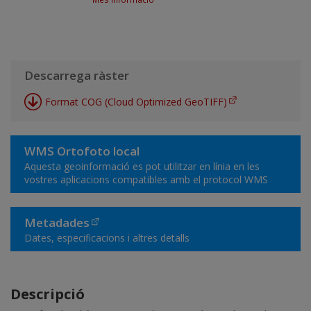
Descarrega ràster
Format COG (Cloud Optimized GeoTIFF)
WMS Ortofoto local
Aquesta geoinformació es pot utilitzar en línia en les
vostres aplicacions compatibles amb el protocol WMS
Metadades
Dates, especificacions i altres detalls
Descripció