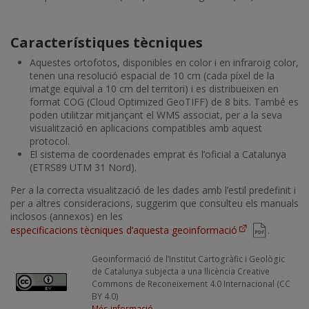
Característiques tècniques
Aquestes ortofotos, disponibles en color i en infraroig color,
tenen una resolució espacial de 10 cm (cada píxel de la
imatge equival a 10 cm del territori) i es distribueixen en
format COG (Cloud Optimized GeoTIFF) de 8 bits. També es
poden utilitzar mitjançant el WMS associat, per a la seva
visualització en aplicacions compatibles amb aquest
protocol.
El sistema de coordenades emprat és l’oficial a Catalunya
(ETRS89 UTM 31 Nord).
Per a la correcta visualització de les dades amb l’estil predefinit i
per a altres consideracions, suggerim que consulteu els manuals
inclosos (annexos) en les
especificacions tècniques d’aquesta geoinformació
.
Geoinformació de l’Institut Cartogràfic i Geològic
de Catalunya subjecta a una llicència Creative
Commons de Reconeixement 4.0 Internacional (CC
BY 4.0)
Més informació