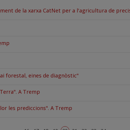
ment de la xarxa CatNet per a l'agricultura de preci
remp
ai forestal, eines de diagnòstic"
a Terra". A Tremp
lor les prediccions". A Tremp
Primera pàgina
Pàgina anterior
Pà