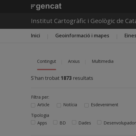
Institut Cartogràfic i Geològic de Ca
Menú principal ICGC
Inici
Geoinformació i mapes
Eines
Contingut
Arxius
Multimedia
S'han trobat
1873
resultats
Filtra per:
Article
Notícia
Esdeveniment
Tipologia
Apps
BD
Dades
Desenvolupador