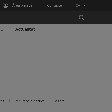
Àrea privada
Contacte
CA
Llista les accions addicionals
GC
Actualitat
tes
Recursos didàctics
Visors