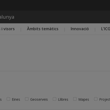
Vés al contingut
talunya
 i visors
Àmbits temàtics
Innovació
L'IC
s
Eines
Geoserveis
Llibres
Mapes
Projec