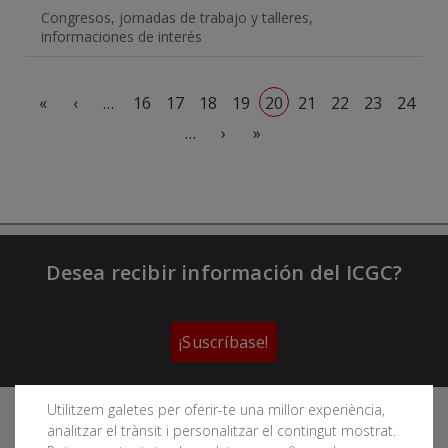
Congresos, jornadas de trabajo y talleres,
informaciones de interés
Paginación
Primera página
Página anterior
«
‹
…
16
17
18
19
20
21
22
23
24
Siguiente página
Última página
…
›
»
Desea recibir información del ICGC?
¡Suscríbase!
Utilitzem galetes per oferir-te una millor experiència,
Sigue las redes sociales del Instituto Cartográfico y
analitzar el trànsit i personalitzar el contingut mostrat.
Geológico de Cataluña