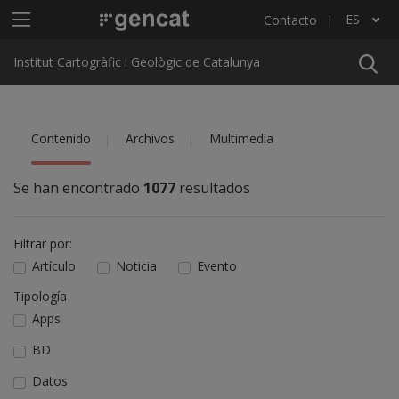
Pasar al contenido principal
Menú principal ICGC
ES
Contacto
Lista adicional de acciones
Institut Cartogràfic i Geològic de Catalunya
Contenido
Archivos
Multimedia
Se han encontrado
1077
resultados
Filtrar por:
Artículo
Noticia
Evento
Tipología
Apps
BD
Datos