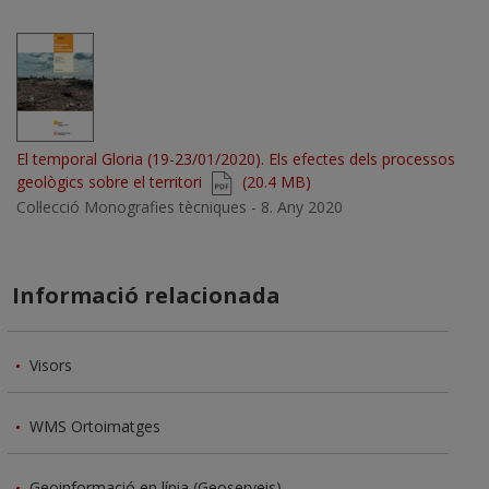
Document
El temporal Gloria (19-23/01/2020). Els efectes dels processos
geològics sobre el territori
(20.4 MB)
Col·lecció Monografies tècniques - 8. Any 2020
Informació relacionada
Visors
WMS Ortoimatges
Geoinformació en línia (Geoserveis)