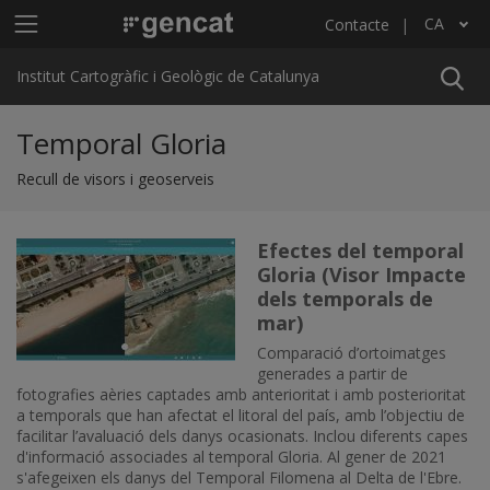
Vés al contingut
Menú principal ICGC
CA
Contacte
Llista les accions addicionals
Institut Cartogràfic i Geològic de Catalunya
Temporal Gloria
Recull de visors i geoserveis
Efectes del temporal
Imatge
Gloria (Visor Impacte
dels temporals de
mar)
Comparació d’ortoimatges
generades a partir de
fotografies aèries captades amb anterioritat i amb posterioritat
a temporals que han afectat el litoral del país, amb l’objectiu de
facilitar l’avaluació dels danys ocasionats. Inclou diferents capes
d'informació associades al temporal Gloria. Al gener de 2021
s'afegeixen els danys del Temporal Filomena al Delta de l'Ebre.