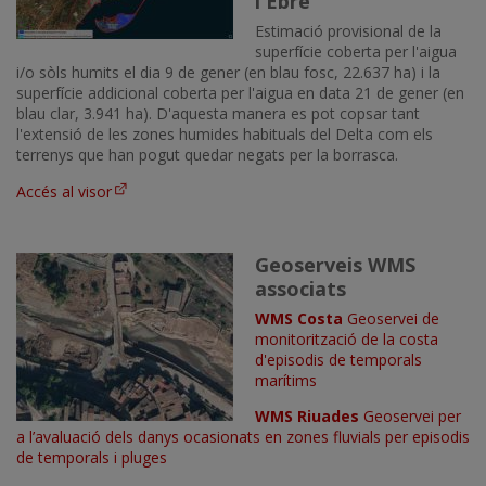
l'Ebre
Estimació provisional de la
superfície coberta per l'aigua
i/o sòls humits el dia 9 de gener (en blau fosc, 22.637 ha) i la
superfície addicional coberta per l'aigua en data 21 de gener (en
blau clar, 3.941 ha). D'aquesta manera es pot copsar tant
l'extensió de les zones humides habituals del Delta com els
terrenys que han pogut quedar negats per la borrasca.
Accés al visor
Geoserveis WMS
Imatge
associats
WMS Costa
Geoservei de
monitorització de la costa
d'episodis de temporals
marítims
WMS Riuades
Geoservei per
a l’avaluació dels danys ocasionats en zones fluvials per episodis
de temporals i pluges