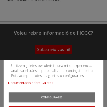
Voleu rebre informació de l'ICGC?
Subscriviu-vos-hi!
Utilitzem galetes per oferir-te una millor experiència,
Segueix les xarxes socials de l'Institut Cartogràfic i
analitzar el trànsit i personalitzar el contingut mostrat.
Geològic de Catalunya
Pots acceptar totes les galetes o configurar-les.
Documentació sobre Galetes
CONFIGURA-LES
Podeu subscriure-us als fils RSS