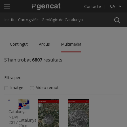
Vés al contingut
Menú principal ICGC
CA
Contacte
Llista les accions addicionals
Institut Cartogràfic i Geològic de Catalunya
Contingut
Arxius
Multimedia
S'han trobat
6807
resultats
Filtra per:
Imatge
Vídeo remot
Imatge
Imatge
Imatge
Imatge
Catalunya
NDVI
Catalunya
2017
25cm.