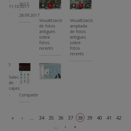
-
2017
11.10.2017
-
28.09.2017
Visualització
Visualització
de fotos
ampliada
antigues
de fotos
sobre
antigues
fotos
sobre
recents
fotos
recents
Imatge
Imatge
Imatge
Selecció
de
capes
Compartir
Paginació
Primera pàgina
Pàgina anterior
«
‹
…
34
35
36
37
38
39
40
41
42
Pàgina següent
Última pàgina
…
›
»