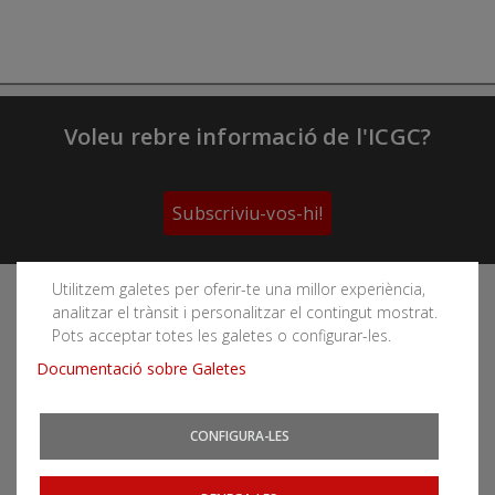
Voleu rebre informació de l'ICGC?
Subscriviu-vos-hi!
Utilitzem galetes per oferir-te una millor experiència,
Segueix les xarxes socials de l'Institut Cartogràfic i
analitzar el trànsit i personalitzar el contingut mostrat.
Geològic de Catalunya
Pots acceptar totes les galetes o configurar-les.
Documentació sobre Galetes
CONFIGURA-LES
Podeu subscriure-us als fils RSS
Actualitat
|
Allaus
|
CatNet
|
Terratrèmols