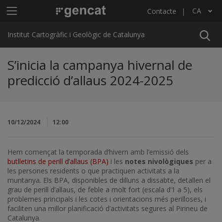
Vés al contingut
Menú principal ICGC
CA
Contacte
Llista les accions addicionals
Institut Cartogràfic i Geològic de Catalunya
S’inicia la campanya hivernal de
predicció d’allaus 2024-2025
10/12/2024
12:00
Hem començat la temporada d’hivern amb l’emissió dels
butlletins de perill d’allaus (BPA)
i les
notes nivològiques
per a
les persones residents o que practiquen activitats a la
muntanya. Els BPA, disponibles de dilluns a dissabte, detallen el
grau de perill d’allaus, de feble a molt fort (escala d’1 a 5), els
problemes principals i les cotes i orientacions més perilloses, i
faciliten una millor planificació d’activitats segures al Pirineu de
Catalunya.