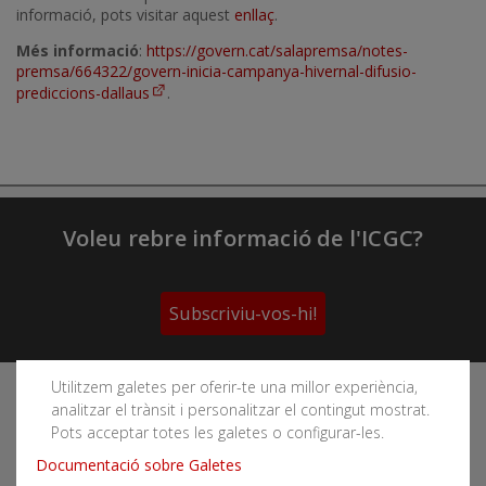
informació, pots visitar aquest
enllaç
.
Més informació
:
https://govern.cat/salapremsa/notes-
premsa/664322/govern-inicia-campanya-hivernal-difusio-
prediccions-dallaus
.
Voleu rebre informació de l'ICGC?
Subscriviu-vos-hi!
Utilitzem galetes per oferir-te una millor experiència,
Segueix les xarxes socials de l'Institut Cartogràfic i
analitzar el trànsit i personalitzar el contingut mostrat.
Geològic de Catalunya
Pots acceptar totes les galetes o configurar-les.
Documentació sobre Galetes