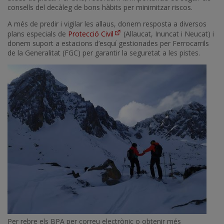
consells del decàleg de bons hàbits per minimitzar riscos.
A més de predir i vigilar les allaus, donem resposta a diversos
plans especials de
Protecció Civil
(Allaucat, Inuncat i Neucat) i
donem suport a estacions d’esquí gestionades per Ferrocarrils
de la Generalitat (FGC) per garantir la seguretat a les pistes.
Imatge
Per rebre els BPA per correu electrònic o obtenir més