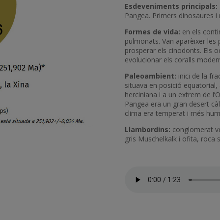
Esdeveniments principals:
Pangea. Primers dinosaures i
Formes de vida:
en els conti
pulmonats. Van aparèixer les p
prosperar els cinodonts. Els o
evolucionar els coralls modern
Paleoambient:
inici de la fr
situava en posició equatorial,
herciniana i a un extrem de l’O
Pangea era un gran desert càl
clima era temperat i més humi
Llambordins:
conglomerat ver
gris Muschelkalk i ofita, roca
Fitxer d'àudio