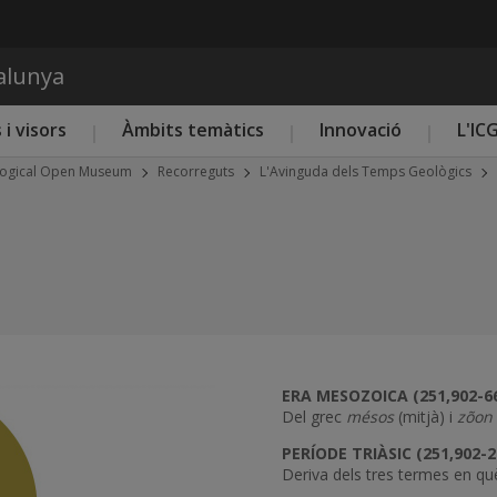
Vés al contingut
talunya
 i visors
Àmbits temàtics
Innovació
L'IC
logical Open Museum
Recorreguts
L'Avinguda dels Temps Geològics
ERA MESOZOICA (251,902-6
Del grec
mésos
(mitjà) i
zõon
Next
PERÍODE TRIÀSIC (251,902-2
Deriva dels tres termes en què