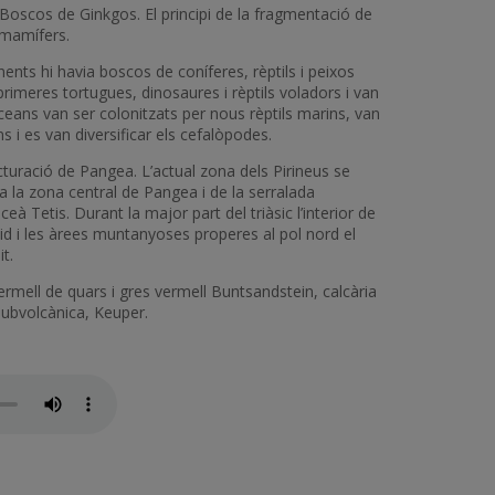
Boscos de Ginkgos. El principi de la fragmentació de
 mamífers.
nents hi havia boscos de coníferes, rèptils i peixos
rimeres tortugues, dinosaures i rèptils voladors i van
ceans van ser colonitzats per nous rèptils marins, van
s i es van diversificar els cefalòpodes.
acturació de Pangea. L’actual zona dels Pirineus se
 a la zona central de Pangea i de la serralada
ceà Tetis. Durant la major part del triàsic l’interior de
id i les àrees muntanyoses properes al pol nord el
t.
mell de quars i gres vermell Buntsandstein, calcària
 subvolcànica, Keuper.