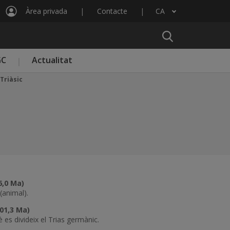
Àrea privada
Contacte
CA
Llista les accions addicionals
GC
Actualitat
Triàsic
6,0 Ma)
(animal).
01,3 Ma)
 es divideix el Trias germànic.