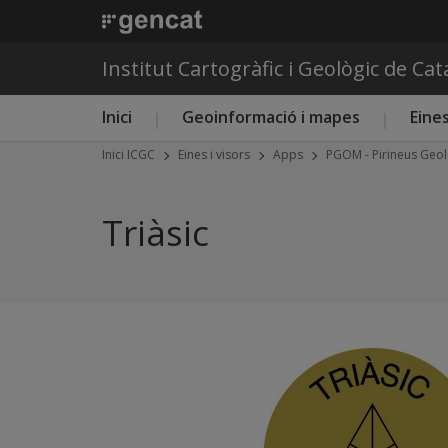
Institut Cartogràfic i Geològic de Ca
Menú principal ICGC
Inici
Geoinformació i mapes
Eines
Inici ICGC
Eines i visors
Apps
PGOM - Pirineus Geo
Triàsic
Previous