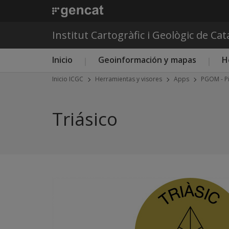
Institut Cartogràfic i Geològic de Ca
Menú principal ICGC
Inicio
Geoinformación y mapas
H
Inicio ICGC
Herramientas y visores
Apps
PGOM - P
Triásico
Previous