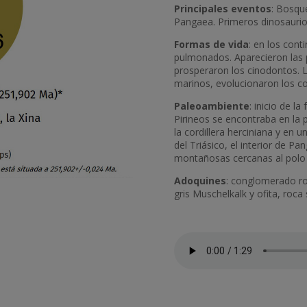
Principales eventos
: Bosque
Pangaea. Primeros dinosaurio
Formas de vida
: en los cont
pulmonados. Aparecieron las p
prosperaron los cinodontos. 
marinos, evolucionaron los co
Paleoambiente
: inicio de l
Pirineos se encontraba en la 
la cordillera herciniana y en
del Triásico, el interior de Pa
montañosas cercanas al polo
Adoquines
: conglomerado ro
gris Muschelkalk y ofita, roca
Fitxer d'àudio