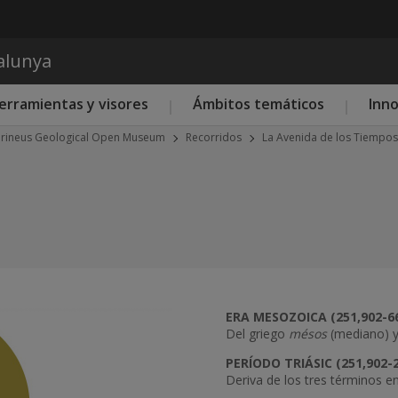
Pasar al contenido principal
talunya
erramientas y visores
Ámbitos temáticos
Inn
irineus Geological Open Museum
Recorridos
La Avenida de los Tiempo
ERA MESOZOICA (251,902-6
Del griego
mésos
(mediano) 
Next
PERÍODO TRIÁSIC (251,902-
Deriva de los tres términos en