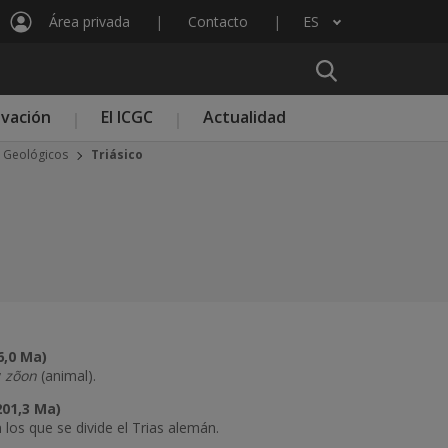
Área privada
Contacto
ES
Lista adicional de acciones
ovación
El ICGC
Actualidad
s Geológicos
Triásico
6,0 Ma)
y
zõon
(animal).
201,3 Ma)
 los que se divide el Trias alemán.