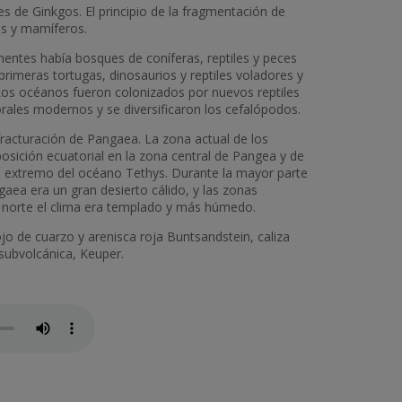
s de Ginkgos. El principio de la fragmentación de
s y mamíferos.
inentes había bosques de coníferas, reptiles y peces
rimeras tortugas, dinosaurios y reptiles voladores y
Los océanos fueron colonizados por nuevos reptiles
rales modernos y se diversificaron los cefalópodos.
a fracturación de Pangaea. La zona actual de los
posición ecuatorial en la zona central de Pangea y de
 un extremo del océano Tethys. Durante la mayor parte
ngaea era un gran desierto cálido, y las zonas
 norte el clima era templado y más húmedo.
jo de cuarzo y arenisca roja Buntsandstein, caliza
 subvolcánica, Keuper.