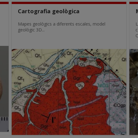
Cartografia geològica
Mapes geològics a diferents escales, model
L
geològic 3D...
c
C