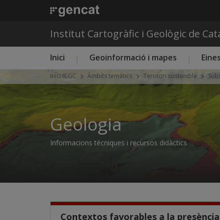
Institut Cartogràfic i Geològic de Ca
Menú principal ICGC
Inici
Geoinformació i mapes
Eines
Inici ICGC
Àmbits temàtics
Territori sostenible
Sub
Geologia
Informacions tècniques i recursos didàctics
Contextos favorables a la presència