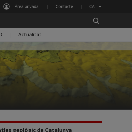
Àrea privada
Contacte
CA
Llista les accions addicionals
GC
Actualitat
Atles geològic de Catalunya