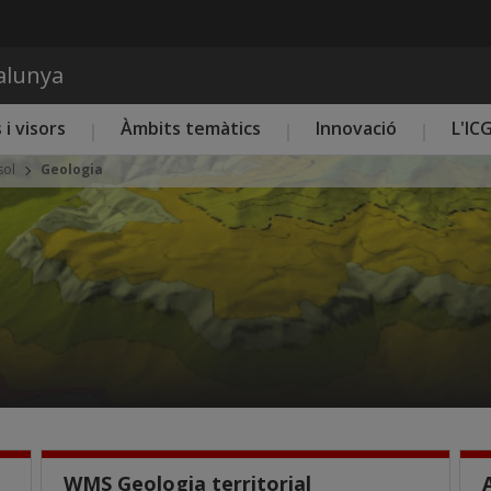
Vés al contingut
talunya
 i visors
Àmbits temàtics
Innovació
L'IC
sol
Geologia
WMS Geologia territorial