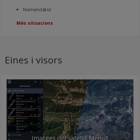
Nomenclàtor
Més situacions
Eines i visors
Imatges del satèl·lit Menut