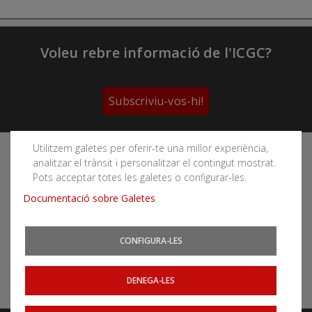
Voleu rebre informació de l'ICGC?
Subscriviu-vos-hi!
Utilitzem galetes per oferir-te una millor experiència,
Segueix les xarxes socials de l'Institut Cartogràfic i
analitzar el trànsit i personalitzar el contingut mostrat.
Geològic de Catalunya
Pots acceptar totes les galetes o configurar-les.
Documentació sobre Galetes
CONFIGURA-LES
Podeu subscriure-us als fils RSS
Actualitat
|
Allaus
|
CatNet
|
Terratrèmols
DENEGA-LES