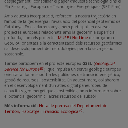
desplegament i consolidar el paper d’aquesta tecnologia dins el
Pla Estratègic Europeu de Tecnologies Energètiques (SET Plan).
Amb aquesta incorporació, reforcem la nostra trajectòria en
l’àmbit de la geoenergia i l’avaluació del potencial geotèrmic de
Catalunya. En els darrers anys, hem participat en diversos
projectes europeus relacionats amb la geotèrmia superficial i
profunda, com els projectes
MUSE
i
HotLime
del programa
GeoERA, orientats a la caracterització dels recursos geotèrmics
i al desenvolupament de metodologies per a la seva gestió
sostenible.
També participem en el projecte europeu
GSEU
(
Geological
Service for Europe
), que impulsa un servei geològic europeu
orientat a donar suport a les polítiques de transició energètica,
gestió de recursos i sostenibilitat. En aquest marc, col·laborem
en el desenvolupament d’un atles digital paneuropeu de
capacitats geoenergètiques sostenibles, amb informació sobre
el potencial geotèrmic i altres recursos del subsòl.
Més informació:
Nota de premsa del Departament de
Territori, Habitatge i Transició Ecològica
.