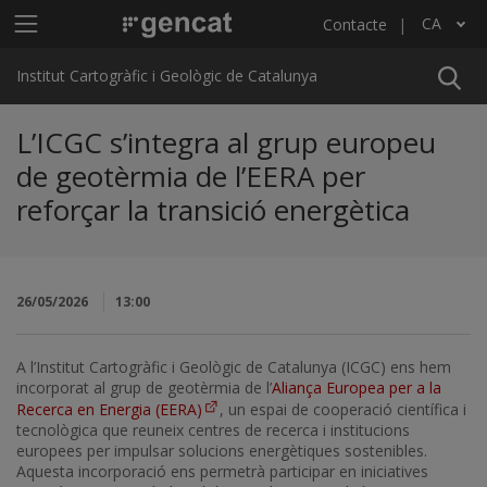
Vés al contingut
Menú principal ICGC
CA
Contacte
Llista les accions addicionals
Institut Cartogràfic i Geològic de Catalunya
L’ICGC s’integra al grup europeu
de geotèrmia de l’EERA per
reforçar la transició energètica
26/05/2026
13:00
A l’Institut Cartogràfic i Geològic de Catalunya (ICGC) ens hem
incorporat al grup de geotèrmia de l’
Aliança Europea per a la
Recerca en Energia (EERA)
, un espai de cooperació científica i
tecnològica que reuneix centres de recerca i institucions
europees per impulsar solucions energètiques sostenibles.
Aquesta incorporació ens permetrà participar en iniciatives