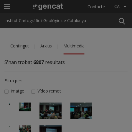
Vés al contingut
Menú principal ICGC
CA
Contacte
Llista les accions addicionals
Institut Cartogràfic i Geològic de Catalunya
Contingut
Arxius
Multimedia
S'han trobat
6807
resultats
Filtra per:
Imatge
Vídeo remot
Imatge
Imatge
Imatge
Imatge
Imatge
Imatge
Imatge