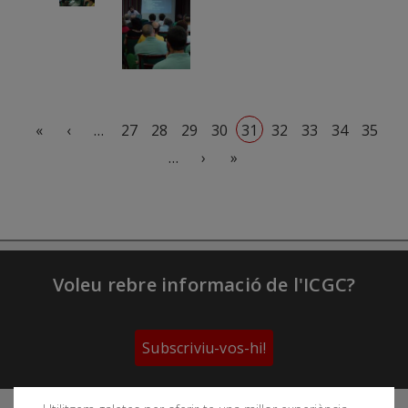
Paginació
Primera pàgina
Pàgina anterior
«
‹
…
27
28
29
30
31
32
33
34
35
Pàgina següent
Última pàgina
…
›
»
Voleu rebre informació de l'ICGC?
Subscriviu-vos-hi!