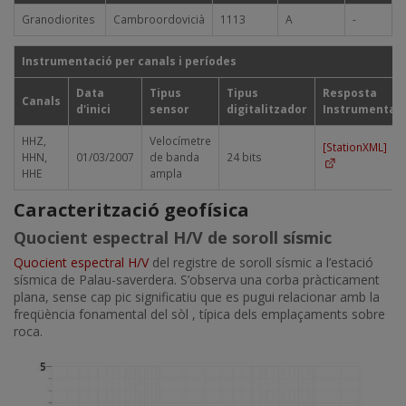
Granodiorites
Cambroordovicià
1113
A
-
Instrumentació per canals i períodes
Data
Tipus
Tipus
Resposta
Canals
d'inici
sensor
digitalitzador
Instrumental
HHZ,
Velocímetre
[StationXML]
HHN,
01/03/2007
de banda
24 bits
HHE
ampla
Caracterització geofísica
Quocient espectral H/V de soroll sísmic
Quocient espectral H/V
del registre de soroll sísmic a l’estació
sísmica de Palau-saverdera. S’observa una corba pràcticament
plana, sense cap pic significatiu que es pugui relacionar amb la
freqüència fonamental del sòl , típica dels emplaçaments sobre
roca.
Imatge