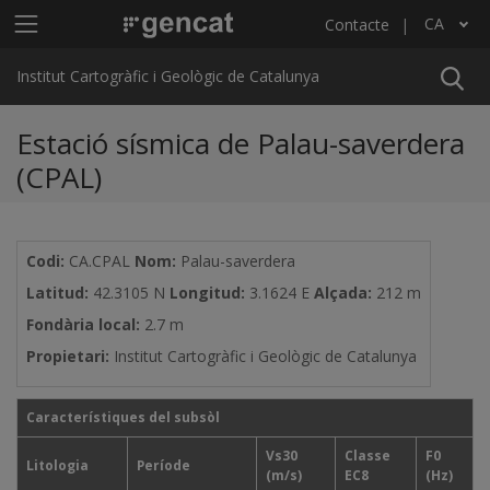
Vés al contingut
Menú principal ICGC
CA
Contacte
Llista les accions addicionals
Institut Cartogràfic i Geològic de Catalunya
Estació sísmica de Palau-saverdera
(CPAL)
Codi:
CA.CPAL
Nom:
Palau-saverdera
Latitud:
42.3105 N
Longitud:
3.1624 E
Alçada:
212 m
Fondària local:
2.7 m
Propietari:
Institut Cartogràfic i Geològic de Catalunya
Característiques del subsòl
Vs30
Classe
F0
Litologia
Període
(m/s)
EC8
(Hz)