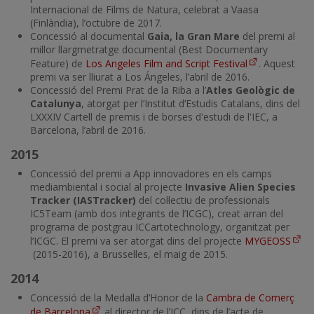
Internacional de Films de Natura, celebrat a Vaasa
(Finlàndia), l’octubre de 2017.
Concessió al documental
Gaia, la Gran Mare
del premi al
millor llargmetratge documental (Best Documentary
Feature) de
Los Angeles Film and Script Festival
. Aquest
premi va ser lliurat a Los Ángeles, l’abril de 2016.
Concessió del Premi Prat de la Riba a l’
Atles Geològic de
Catalunya
, atorgat per l’Institut d’Estudis Catalans, dins del
LXXXIV Cartell de premis i de borses d'estudi de l'IEC, a
Barcelona, l’abril de 2016.
2015
Concessió del premi a App innovadores en els camps
mediambiental i social al projecte
Invasive Alien Species
Tracker (IASTracker)
del col·lectiu de professionals
IC5Team (amb dos integrants de l’ICGC), creat arran del
programa de postgrau ICCartotechnology, organitzat per
l’ICGC. El premi va ser atorgat dins del projecte
MYGEOSS
(2015-2016), a Brussel·les, el maig de 2015.
2014
Concessió de la Medalla d’Honor de la
Cambra de Comerç
de Barcelona
al director de l’ICC, dins de l’acte de