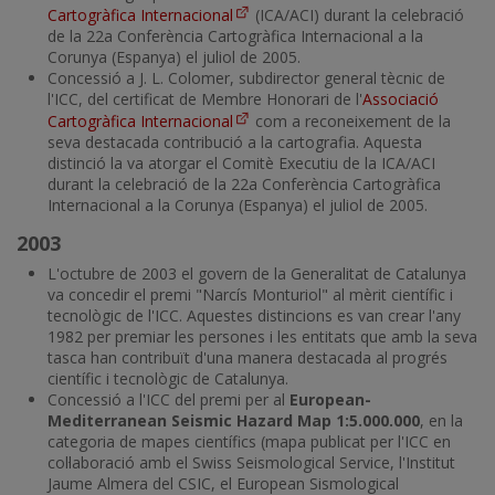
Cartogràfica Internacional
(ICA/ACI) durant la celebració
de la 22a Conferència Cartogràfica Internacional a la
Corunya (Espanya) el juliol de 2005.
Concessió a J. L. Colomer, subdirector general tècnic de
l'ICC, del certificat de Membre Honorari de l'
Associació
Cartogràfica Internacional
com a reconeixement de la
seva destacada contribució a la cartografia. Aquesta
distinció la va atorgar el Comitè Executiu de la ICA/ACI
durant la celebració de la 22a Conferència Cartogràfica
Internacional a la Corunya (Espanya) el juliol de 2005.
2003
L'octubre de 2003 el govern de la Generalitat de Catalunya
va concedir el premi "Narcís Monturiol" al mèrit científic i
tecnològic de l'ICC. Aquestes distincions es van crear l'any
1982 per premiar les persones i les entitats que amb la seva
tasca han contribuït d'una manera destacada al progrés
científic i tecnològic de Catalunya.
Concessió a l'ICC del premi per al
European-
Mediterranean Seismic Hazard Map 1:5.000.000
, en la
categoria de mapes científics (mapa publicat per l'ICC en
col·laboració amb el Swiss Seismological Service, l'Institut
Jaume Almera del CSIC, el European Sismological