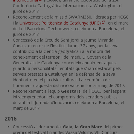
Conferència Cartogràfica Internacional, a Washington, el
juliol de 2017.
Reconeixement de la missió SWARM360, liderada per l’ICGC
i la
Universitat Politècnica de Catalunya (UPC)
, en el marc
de la II Barcelona Technoweek, celebrada a Barcelona, el
juliol de 2017.
Concessió de la Creu de Sant Jordi a Jaume Miranda i
Canals, director de l’Institut durant 37 anys, per la seva
contribució a la ciència geogràfica i a la millora del
coneixement del territori i del medi. El Govern de la
Generalitat de Catalunya concedeix anualment aquest
guardó a personalitats i entitats que s’han destacat pels
serveis prestats a Catalunya en la defensa de la seva
identitat o en el pla cívic i cultural. La cerimònia de
lliurament d’aquesta distinció va tenir lloc al maig de 2017.
Reconeixement a l’equip
Geostart
, de l’ICGC, per l’esperit
intraemprenedor i el compromís dels servidors públics,
durant la II Jornada d’Innovació, celebrada a Barcelona, el
març de 2017.
2016
Concessió al documental
Gaia, la Gran Mare
del primer
premi del festival finlandès Vaasa Wildlife, VIII Concurs