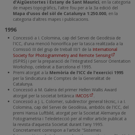
d'Aigüestortes i Estany de Sant Maurici
, en la categoria
de mapes topogràfics, l'altre fou per a la 3a edició del
Mapa d'usos del sòl de Catalunya 1:250.000
, en la
categoria d'altres mapes i publicacions.
1996
Concessió a I. Colomina, cap del Servei de Geodèsia de
l'ICC, d'una menció honorífica per la tasca realitzada a la
Comissió III del grup de treball III/1 de la
International
Society for Photogrammetry and Remote Sensing
(ISPRS) i per la preparació de l'Integrated Sensor Orientation
Workshop, celebrat a Barcelona el 1995.
Premi atorgat a la
Memòria de l'ICC de l'exercici 1995
per la Sindicatura de Comptes de la Generalitat de
Catalunya.
Concessió a M. Galera del primer Hellen Wallis Award
atorgat per la societat britànica
IMCOS
.
Concessió a J. L. Colomer, subdirector general tècnic, i a I.
Colomina, cap del Servei de Geodèsia, ambdós de l'ICC, del
premi Hansa Luftbild, atorgat per la Societat Alemanya de
Fotogrametria i Teledetecció per al millor article publicat a
la revista d'aquesta Societat durant l'any 1995.
Concretament correspon a l'article "Sistemes