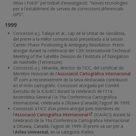
Viñas i Folch" pel treball d'investigació: "Noves tecnologies
per a l'establiment de serveis de correccions diferencials
GPS".
1999
Concessió a J. Talaya et al., cap de la Unitat de Geodèsia,
del premi a la millor comunicació presentada a la sessió
Carrier-Phase Positioning & Ambiguity Resolution. Premi
atorgat durant la celebració del 12th International Technical
Meeting of the Satellite Division de l'Institute of Navigation
de Nashville (Tennessee).
Concessió a J. Miranda, director de l'ICC, del certificat de
Membre Honorari de l'
Associació Cartogràfica Internacional
com a reconeixement de la seva destacada contribució
en el món cartogràfic. Concessió atorgada pel Comitè
Executiu de la ICA/ACI durant la celebració de l'11a
Assemblea General i la 19a Conferència Cartogràfica
Internacional, celebrada a Ottawa (Canadà) l'agost de 1999.
Concessió a l'ICC d'un premi atorgat pels membres de
l'
Associació Cartogràfica Internacional
(ICA/ACI) durant la
celebració de la 19a Conferència Cartogràfica Internacional
a Ottawa, Canadà, l'agost de 1999. El premi va ser per a
l'
Atles Universal
, en la categoria d'atles.