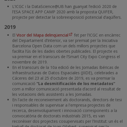
L’ICGC i la DataScience@UB han guanyat l’edició 2020 de
l’ESA SPACE APP CAMP 2020 amb la proposta QUIFER,
projecte per detectar la sobreexposició potencial d’aqüífers.
2019
El
Visor del Mapa delinqüencial
fet per l’ICGC en encàrrec
del Departament d’Interior, va ser premiat per la Iniciativa
Barcelona Open Data com un dels millors projectes que
facilita l’ús de les dades obertes publicades. El projecte es
va premiar en el transcurs de l’Smart City Expo Congress el
novembre de 2019.
En el transcurs de la 10a edició de les Jornadas Ibéricas de
Infraestructuras de Datos Espaciales (JIIDE), celebrades a
Cáceres del 23 al 25 d'octubre de 2019, es va premiar la
comunicació
“La desmitificación de los metadatos”
com a millor comunicació presentada d’acord al resultat de
les votacions dels assistents a les Jornadas.
En l'acte de reconeixement als doctorands, directors de tesi
i responsables de supervisar a l'empresa projectes de
recerca, desenvolupament i innovació corresponents a la
convocatòria de doctorats industrials 2015, es van
reconèixer dos projectes cosupervisats per l’Institut: un és el
treball de doctorat de Joan Gilabert, supervisat per la