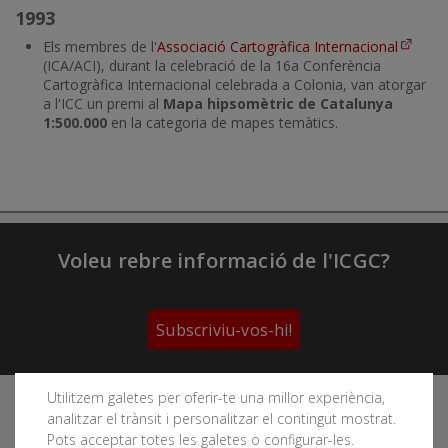
1993
Els membres de l'
Associació Cartogràfica Internacional
(ICA/ACI), durant la celebració de la 16a Conferència
Cartogràfica Internacional celebrada a Colonia, van atorgar
a l'ICC un premi al
Mapa hipsomètric de Catalunya
1:500.000
en la categoria de mapes temàtics.
Voleu rebre informació de l'ICGC?
Subscriviu-vos-hi!
Utilitzem galetes per oferir-te una millor experiència,
Segueix les xarxes socials de l'Institut Cartogràfic i
analitzar el trànsit i personalitzar el contingut mostrat.
Geològic de Catalunya
Pots acceptar totes les galetes o configurar-les.