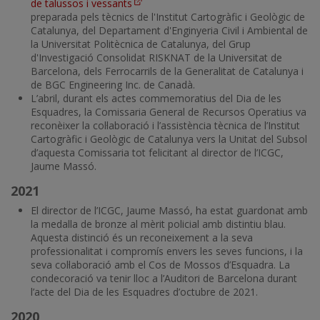
de talussos i vessants
preparada pels tècnics de l'Institut Cartogràfic i Geològic de
Catalunya, del Departament d'Enginyeria Civil i Ambiental de
la Universitat Politècnica de Catalunya, del Grup
d'Investigació Consolidat RISKNAT de la Universitat de
Barcelona, dels Ferrocarrils de la Generalitat de Catalunya i
de BGC Engineering Inc. de Canadà.
L’abril, durant els actes commemoratius del Dia de les
Esquadres, la Comissaria General de Recursos Operatius va
reconèixer la col·laboració i l’assistència tècnica de l’Institut
Cartogràfic i Geològic de Catalunya vers la Unitat del Subsol
d’aquesta Comissaria tot felicitant al director de l’ICGC,
Jaume Massó.
2021
El director de l’ICGC, Jaume Massó, ha estat guardonat amb
la medalla de bronze al mèrit policial amb distintiu blau.
Aquesta distinció és un reconeixement a la seva
professionalitat i compromís envers les seves funcions, i la
seva col·laboració amb el Cos de Mossos d’Esquadra. La
condecoració va tenir lloc a l’Auditori de Barcelona durant
l’acte del Dia de les Esquadres d’octubre de 2021.
2020