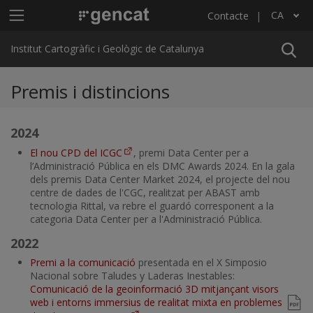
Vés al contingut
Menú principal ICGC
CA
Contacte
Llista les accions addicionals
Institut Cartogràfic i Geològic de Catalunya
Premis i distincions
2024
El nou CPD del ICGC
, premi Data Center per a
l’Administració Pública en els DMC Awards 2024. En la gala
dels premis Data Center Market 2024, el projecte del nou
centre de dades de l'CGC, realitzat per ABAST amb
tecnologia Rittal, va rebre el guardó corresponent a la
categoria Data Center per a l'Administració Pública.
2022
Premi a la comunicació
presentada en el X Simposio
Nacional sobre Taludes y Laderas Inestables:
Comunicació de la geoinformació 3D mitjançant visors
web i entorns immersius de realitat mixta en problemes