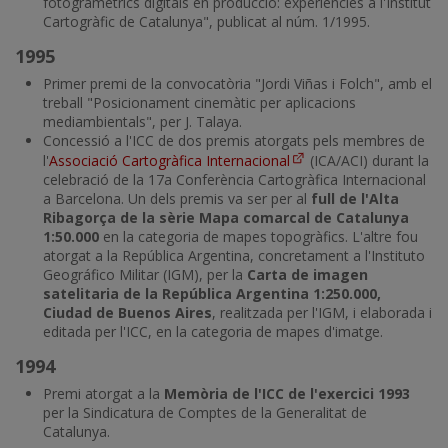
fotogramètrics digitals en producció: experiències a l'Institut
Cartogràfic de Catalunya", publicat al núm. 1/1995.
1995
Primer premi de la convocatòria "Jordi Viñas i Folch", amb el
treball "Posicionament cinemàtic per aplicacions
mediambientals", per J. Talaya.
Concessió a l'ICC de dos premis atorgats pels membres de
l'
Associació Cartogràfica Internacional
(ICA/ACI) durant la
celebració de la 17a Conferència Cartogràfica Internacional
a Barcelona. Un dels premis va ser per al
full de l'Alta
Ribagorça de la sèrie Mapa comarcal de Catalunya
1:50.000
en la categoria de mapes topogràfics. L'altre fou
atorgat a la República Argentina, concretament a l'Instituto
Geográfico Militar (IGM), per la
Carta de imagen
satelitaria de la República Argentina 1:250.000,
Ciudad de Buenos Aires
, realitzada per l'IGM, i elaborada i
editada per l'ICC, en la categoria de mapes d'imatge.
1994
Premi atorgat a la
Memòria de l'ICC de l'exercici 1993
per la Sindicatura de Comptes de la Generalitat de
Catalunya.