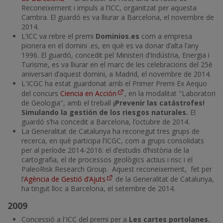
Reconeixement i impuls a l’ICC, organitzat per aquesta
Cambra. El guardó es va lliurar a Barcelona, el novembre de
2014.
L’ICC va rebre el premi
Dominios.es
com a empresa
pionera en el domini .es, en què es va donar d’alta l’any
1996. El guardó, concedit pel Ministeri d’Indústria, Energia i
Turisme, es va lliurar en el marc de les celebracions del 25è
aniversari d’aquest domini, a Madrid, el novembre de 2014.
L'ICGC ha estat guardonat amb el Primer Premi Ex Aequo
del concurs
Ciencia en Acción
, en la modalitat "Laboratori
de Geologia", amb el treball
¡Prevenir las catástrofes!
Simulando la gestión de los riesgos naturales.
El
guardó s’ha concedit a Barcelona, l’octubre de 2014.
La Generalitat de Catalunya ha reconegut tres grups de
recerca, en què participa l’ICGC, com a grups consolidats
per al període 2014-2016: el d’estudis d’història de la
cartografia, el de processos geològics actius i risc i el
PaleoRisk Research Group. Aquest reconeixement, fet per
l’
Agència de Gestió d’Ajuts
de la Generalitat de Catalunya,
ha tingut lloc a Barcelona, el setembre de 2014.
2009
Concessió a l'ICC del premi per a
Les cartes portolanes.