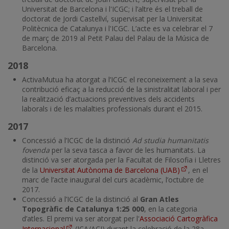
Universitat de Barcelona i l'ICGC; i l’altre és el treball de
doctorat de Jordi Castellví, supervisat per la Universitat
Politècnica de Catalunya i l'ICGC. L’acte es va celebrar el 7
de març de 2019 al Petit Palau del Palau de la Música de
Barcelona.
2018
ActivaMutua ha atorgat a l’ICGC el reconeixement a la seva
contribució eficaç a la reducció de la sinistralitat laboral i per
la realització d’actuacions preventives dels accidents
laborals i de les malalties professionals durant el 2015.
2017
Concessió a l’ICGC de la distinció
Ad studia humanitatis
fovenda
per la seva tasca a favor de les humanitats. La
distinció va ser atorgada per la Facultat de Filosofia i Lletres
de la
Universitat Autònoma de Barcelona (UAB)
, en el
marc de l’acte inaugural del curs acadèmic, l’octubre de
2017.
Concessió a l’ICGC de la distinció al
Gran Atles
Topogràfic de Catalunya 1:25 000
, en la categoria
d’atles. El premi va ser atorgat per l'
Associació Cartogràfica
Internacional
(ICA/ACI) durant la celebració de la 28a