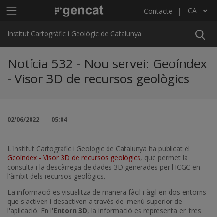
Vés al contingut
Menú principal ICGC
CA
Contacte
Llista les accions addicionals
Institut Cartogràfic i Geològic de Catalunya
Notícia 532 - Nou servei: Geoíndex
- Visor 3D de recursos geològics
02/06/2022
05:04
L'Institut Cartogràfic i Geològic de Catalunya ha publicat el
Geoíndex - Visor 3D de recursos geològics
, que permet la
consulta i la descàrrega de dades 3D generades per l'ICGC en
l'àmbit dels recursos geològics.
La informació es visualitza de manera fàcil i àgil en dos entorns
que s'activen i desactiven a través del menú superior de
l'aplicació. En l'
Entorn 3D
, la informació es representa en tres