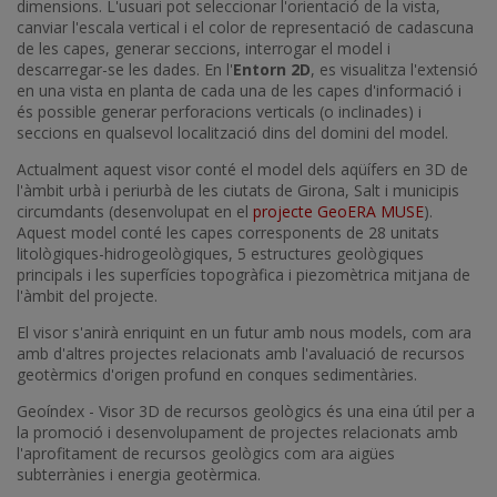
dimensions. L'usuari pot seleccionar l'orientació de la vista,
canviar l'escala vertical i el color de representació de cadascuna
de les capes, generar seccions, interrogar el model i
descarregar-se les dades. En l'
Entorn 2D
, es visualitza l'extensió
en una vista en planta de cada una de les capes d'informació i
és possible generar perforacions verticals (o inclinades) i
seccions en qualsevol localització dins del domini del model.
Actualment aquest visor conté el model dels aqüífers en 3D de
l'àmbit urbà i periurbà de les ciutats de Girona, Salt i municipis
circumdants
(desenvolupat en el
projecte GeoERA MUSE
).
Aquest model conté les capes corresponents de 28 unitats
litològiques-hidrogeològiques, 5 estructures geològiques
principals i les superfícies topogràfica i piezomètrica mitjana de
l'àmbit del projecte.
El visor s'anirà enriquint en un futur amb nous models, com ara
amb d'altres projectes relacionats amb l'avaluació de recursos
geotèrmics d'origen profund en conques sedimentàries.
Geoíndex - Visor 3D de recursos geològics és una eina útil per a
la promoció i desenvolupament de projectes relacionats amb
l'aprofitament de recursos geològics com ara aigües
subterrànies i energia geotèrmica.