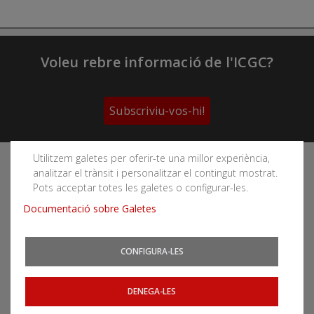
Voleu rebre informació de l'ICGC?
Subscriviu-vos-hi!
Utilitzem galetes per oferir-te una millor experiència,
Segueix les xarxes socials de l'Institut Cartogràfic i
analitzar el trànsit i personalitzar el contingut mostrat.
Geològic de Catalunya
Pots acceptar totes les galetes o configurar-les.
Documentació sobre Galetes
CONFIGURA-LES
Podeu subscriure-us als fils RSS
Actualitat
|
Allaus
|
CatNet
|
Terratrèmols
DENEGA-LES